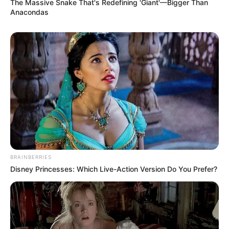
The Massive Snake That's Redefining 'Giant'—Bigger Than
Anacondas
Star Academy : Une
tournée fatigante ?
Ambre répond
Concernant la tournée, qui comptabilise plus de
BRAINBERRIES
75 dates, Ambre a tenu à faire une mise au
Disney Princesses: Which Live-Action Version Do You Prefer?
point sur certaines rumeurs : «
C’est un rythme,
c’est vrai que 75 dates en trois mois, on ne va
pas se mentir… en plus parfois on a des
doubles shows, donc il faut tenir le coup. C’est
hyper formateur et en vrai on a quand même la