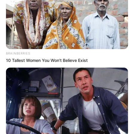
BRAINBERRIES
10 Tallest Women You Won't Believe Exist
Elle a ensuite rejoint la tournée du programme
et a pris quelques mois avant de dévoiler une
mystérieuse vidéo sur les réseaux sociaux,
dans laquelle elle s’amusait à incarner une
présentatrice de JT. L’objectif : annoncer enfin,
après des mois d’attente, son premier
single
J’me demande
, disponible sur toutes les
plateformes depuis le vendredi 5 juin 2026.