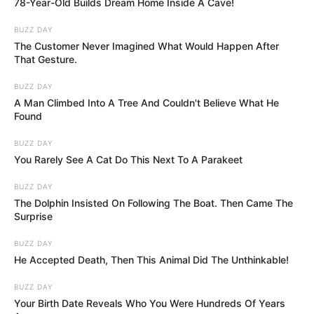
78-Year-Old Builds Dream Home Inside A Cave!
BUZZ DAY
The Customer Never Imagined What Would Happen After
That Gesture.
BUZZ DAY
A Man Climbed Into A Tree And Couldn't Believe What He
Found
BUZZ DAY
You Rarely See A Cat Do This Next To A Parakeet
BUZZ DAY
The Dolphin Insisted On Following The Boat. Then Came The
Surprise
BUZZ DAY
He Accepted Death, Then This Animal Did The Unthinkable!
BUZZ DAY
Your Birth Date Reveals Who You Were Hundreds Of Years