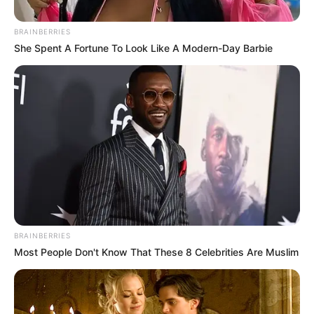
BRAINBERRIES
She Spent A Fortune To Look Like A Modern-Day Barbie
Ambre : sa mise au
point sur les
rumeurs, la
BRAINBERRIES
Most People Don't Know That These 8 Celebrities Are Muslim
gagnante de Star
Academy très cash