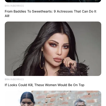
BRAINBERRIES
From Baddies To Sweethearts: 9 Actresses That Can Do It
All!
BRAINBERRIES
If Looks Could Kill, These Women Would Be On Top