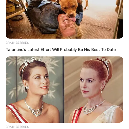
deux cibles, et 12 % sur les 15-34
ans.
Quotidien
s’incline donc face à TBT9
pendant toute la diffusion.
BRAINBERRIES
Tarantino’s Latest Effort Will Probably Be His Best To Date
BRAINBERRIES