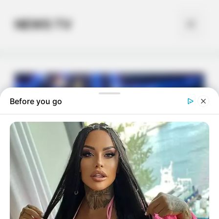
Skip
to
NEWS TV
Menu
content
Before you go