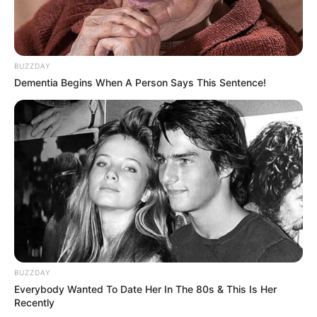
BUZZDAY
Dementia Begins When A Person Says This Sentence!
BUZZDAY
Everybody Wanted To Date Her In The 80s & This Is Her
Recently