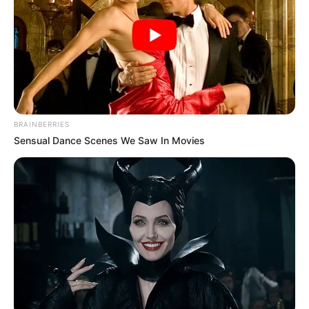
La gagnante de la saison 2025 de Star
Academy,
Ambre
, a fait quelques révélations
sur la tournée de l’émission de TF1…
La popularité d’
Ambre
a explosé lors de sa
BRAINBERRIES
participation à
Star Academy
. La jeune femme,
Sensual Dance Scenes We Saw In Movies
qui aimait particulièrement interpréter des titres
de
Lady Gaga
lors des primes du programme
de TF1, a réussi à se hisser en finale face à Léa
et a même succédé à
Marine
, grande gagnante
de la saison 2024, en remportant l’émission.