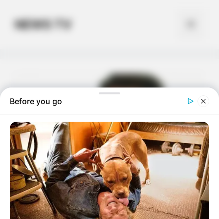
Skip
to
NEWS TV
Menu
content
Before you go