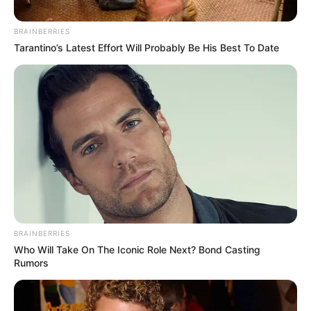
BRAINBERRIES
Tarantino’s Latest Effort Will Probably Be His Best To Date
Arthur retrouvé
mort : Karim (Samy
Gharbi) a-t-il
franchi la ligne
BRAINBERRIES
Who Will Take On The Iconic Role Next? Bond Casting
rouge ? – Demain
Rumors
nous appartient 17