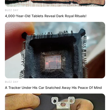
BUZZ DAY
4,000-Year-Old Tablets Reveal Dark Royal Rituals!
BUZZ DAY
A Tracker Under His Car Snatched Away His Peace Of Mind