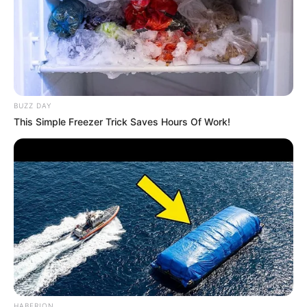
plantes Victor sur Arthur. C’est un mec en or, il
est génial, doux et drôle… c’est pas pour rien
que Nina l’adore ».
BUZZ DAY
This Simple Freezer Trick Saves Hours Of Work!
Raphaëlle tente de raisonner Karim mais il lui raccroche au nez
Victor est triste, il dit qu’elle va lui manquer tout
comme la petite.
Victor dit à Lou qu’il va
s’occuper de lui trouver un appart à
HABERION