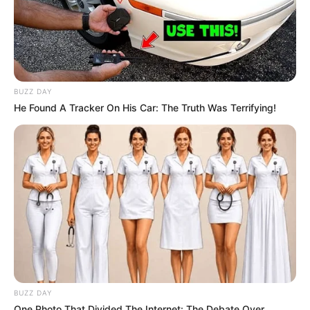
BUZZ DAY
He Found A Tracker On His Car: The Truth Was Terrifying!
BUZZ DAY
One Photo That Divided The Internet: The Debate Over