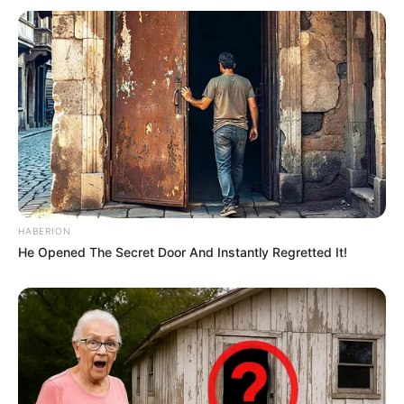
HABERION
He Opened The Secret Door And Instantly Regretted It!