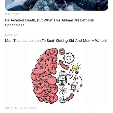
BUZZ DAY
He Awaited Death, But What This Animal Did Left Him
Speechless!
BUZZ DAY
Man Teaches Lesson To Seat-Kicking Kid And Mom – Watch!
GOOD TO KNOW THIS
Emilie est inquiète pour Karim : elle se confie à Alex