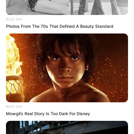
BUZZ DAY
Photos From The 70s That Defined A Beauty Standard
Les Delcourt en mode danse détente
Alex vient voir Karim pour prendre des
nouvelles. Karim dit qu’il n’a pas le temps, il est
BUZZ DAY
pressé.
Il referme la porte… ça inquiète Alex
.
Mowgli’s Real Story Is Too Dark For Disney
Marianne dit à Sébastien qu’elle a trouvé la
lettre de Solange en faisant du ménage. Elle lui
dit qu’elle sait tout (par Benny et Chloé à