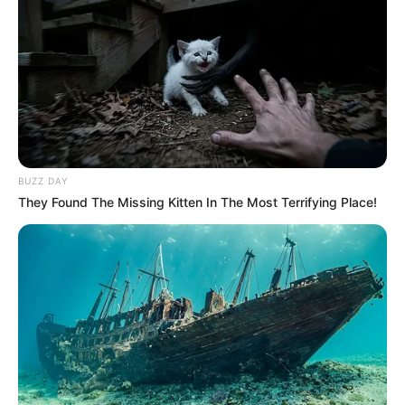
l’hôpital).
Sébastien accepte d’envoyer un SMS
pour voir Daniel
.
Petit moment fun chez les Delcourt où Judith,
Céleste, Alex et Chloé dansent en musique pour
se défouler comme le cours au petit matin sur la
plage.
BUZZ DAY
They Found The Missing Kitten In The Most Terrifying Place!
Dernière scène d’Arthur avec Lou et les photos de leur appart à