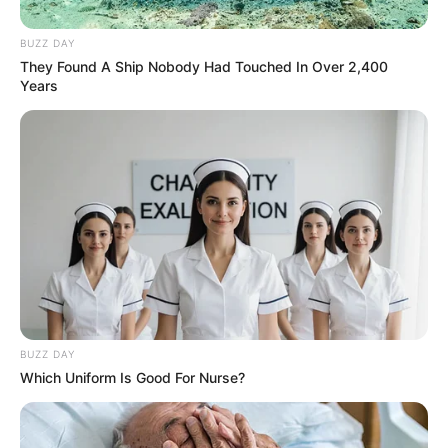
Marseille
BUZZ DAY
Martin tourne en rond au commissariat : il tente
They Found A Ship Nobody Had Touched In Over 2,400
à tout prix de trouver une piste.
Karim appelle
Years
Martin avec un numéro anonyme au 14 rue
Vautrin… c’est chez Arthur. Il est mort
.
BUZZ DAY
Which Uniform Is Good For Nurse?