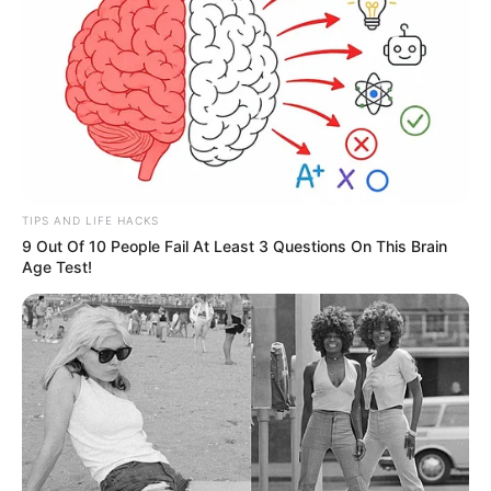
trouvé. Arthur dit qu’il enverra un message à
Victor pour le remercier.
Arthur a une touche pour revendre son stand.
TIPS AND LIFE HACKS
9 Out Of 10 People Fail At Least 3 Questions On This Brain
Age Test!
Marianne fait tout pour apaiser Sébastien / Daniel
Lou est toute excitée pour cette nouvelle vie
avec Arthur à Marseille
: elle lui dit « c’est le
bon moment ».