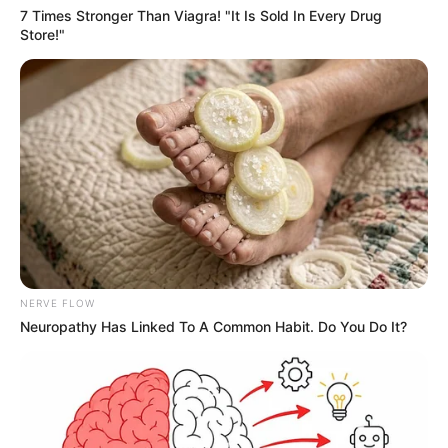
7 Times Stronger Than Viagra! "It Is Sold In Every Drug
Store!"
NERVE FLOW
Neuropathy Has Linked To A Common Habit. Do You Do It?