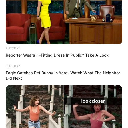
BUZZDAY
Reporter Wears Ill-Fitting Dress In Public? Take A Look
BUZZDAY
Victoire ne répond pas quand Chloé appelle… elle pense qu’elle
Eagle Catches Pet Bunny In Yard -Watch What The Neighbor
est toujours vexée
Did Next
Chloé dit à Judith qu’elle se rend compte
qu’avec les filles, elles ne sont pas sur la même
longueur d’ondes. Judith invite sa mère à
appeler les filles pour mettre fin à ce
malentendu.