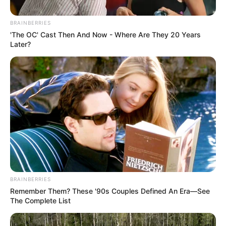
BRAINBERRIES
'The OC' Cast Then And Now - Where Are They 20 Years
Later?
Astrid (Lucie
Lucas) disparaît en
mer : Victoire lance
un SOS, le
cauchemar
BRAINBERRIES
Remember Them? These '90s Couples Defined An Era—See
commence –
The Complete List