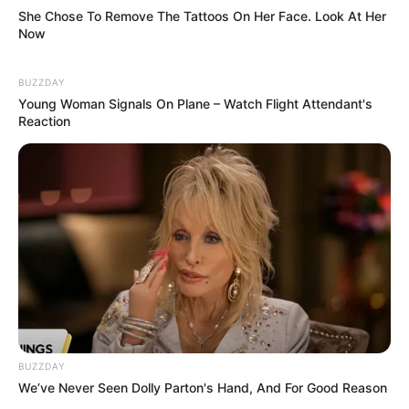
She Chose To Remove The Tattoos On Her Face. Look At Her
Now
Demain nous
BUZZDAY
appartient 3 juillet
Young Woman Signals On Plane – Watch Flight Attendant's
Reaction
2026 : Soizic heureuse
avec Sylvain et Bruno
Gautier observe les filles prêtes à démarrer le
bateau. C’est Astrid qui va conduire le bateau.
Astrid a oublié les roulés à la cannelle dans la
voiture, elle part les chercher en solo.
Elle se
retrouve nez à nez avec Gautier Sénès
. Sara
et Nordine arrêtent Gautier.
BUZZDAY
We’ve Never Seen Dolly Parton's Hand, And For Good Reason