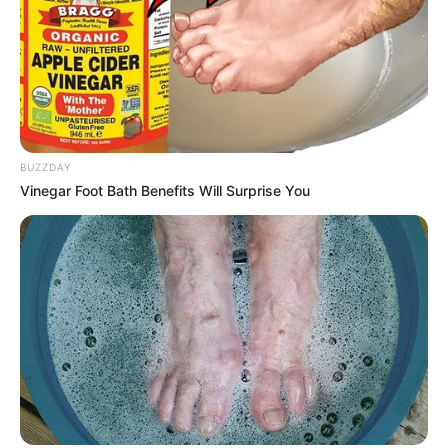
demande si elle est sûre que c’est lui : elle lui
explique que
le compte est certifié et qu’il lui a
envoyé une vidéo
.
Chloé est un peu peinée que la sortie n’ait pas
pu être reportée. Astrid ne lui semble pas claire
quand elle parle de son passé. Chloé n’a pas
BUZZDAY
aimé comment Victoire lui a parlé.
Vinegar Foot Bath Benefits Will Surprise You