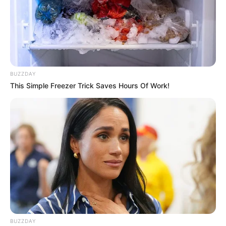
BUZZDAY
This Simple Freezer Trick Saves Hours Of Work!
Roxane n’a pas respecté la procédure
donc ils
ne peuvent pas s’en servir. Sara voulait
organiser une patrouille pour le choper.
BUZZDAY