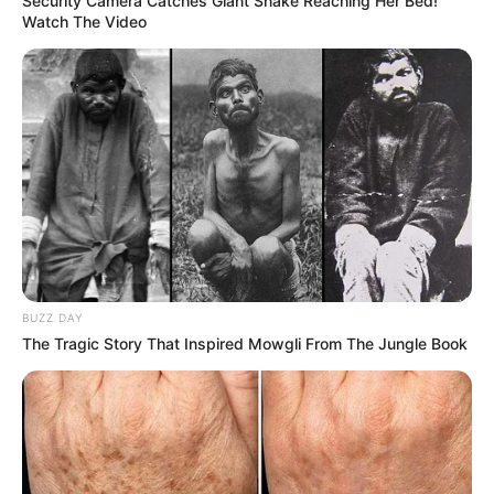
Security Camera Catches Giant Snake Reaching Her Bed!
Watch The Video
BUZZ DAY
The Tragic Story That Inspired Mowgli From The Jungle Book