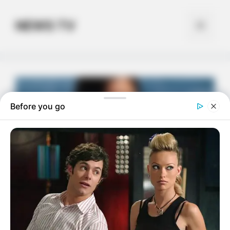
Skip
to
NEWS TV
Menu
content
Before you go