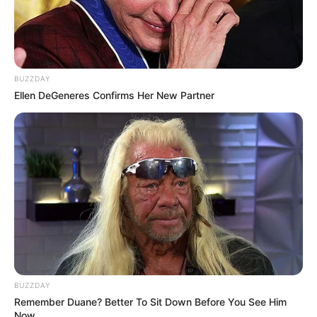
BUZZDAY
Bastien prévient Georges : Mona est en train de se faire avoir
Ellen DeGeneres Confirms Her New Partner
BUZZDAY
Remember Duane? Better To Sit Down Before You See Him
Now