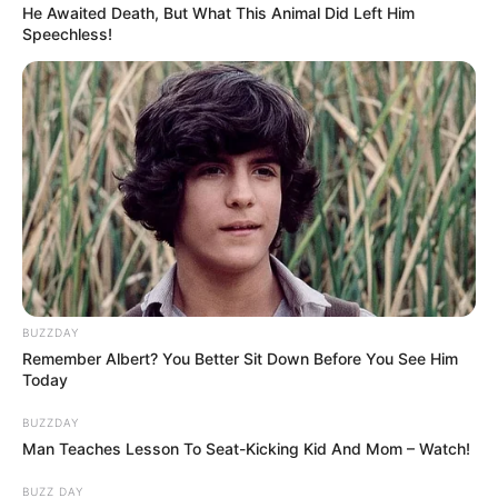
He Awaited Death, But What This Animal Did Left Him
sien.
Speechless!
Au final, Soizic propose à Sylvain et Bruno : elle
les invite à la maison et va commander des
sushis. L’ambiance est conviviale.
BUZZDAY
Remember Albert? You Better Sit Down Before You See Him
Today
BUZZDAY
Man Teaches Lesson To Seat-Kicking Kid And Mom – Watch!
Soizic décide de se mettre à la pêche
BUZZ DAY