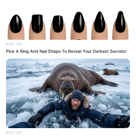
virement
car il a un souci avec sa banque pour
payer le garagiste. Mona insiste, elle demande
le RIB du dépanneur.
BUZZ DAY
Pick A Ring And Nail Shape To Reveal Your Darkest Secrets!
Chloé boude d’être mise à l’écart
Soizic décide de rejoindre Bruno et Sylvain à la
pêche après sa sieste suite à sa garde de nuit.
BUZZ DAY
Soizic a oublié son chapeau, Bruno lui prête le