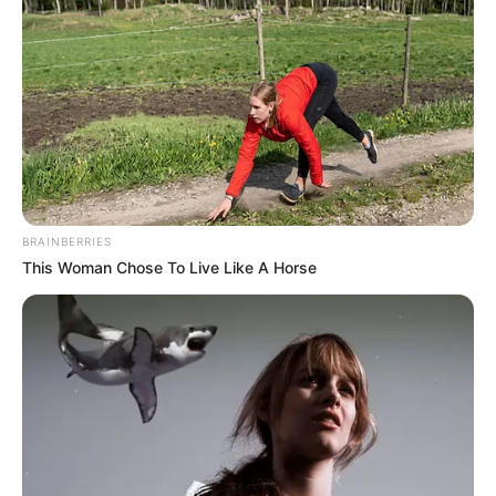
Demain nous
appartient 3 juillet
2026 (épisode
2240, résumé
complet)
BRAINBERRIES
This Woman Chose To Live Like A Horse
Découvrez le
résumé complet de Demain nous
appartient
en avance du vendredi 3 juillet 2026
avec l’épisode 2240 de la série TF1. Astrid
(
Lucie Lucas
) passe par-dessus bord sans gilet
de sauvetage, au large de Gruissan, et ne
remonte pas. Victoire (
Solène Hébert
) alerte les
secours. En parallèle, Mona (
Catherine