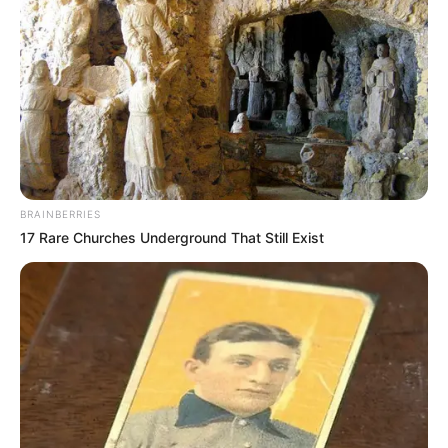
BRAINBERRIES
17 Rare Churches Underground That Still Exist
Victoire panique, Astrid a disparu en mer
Résumé Demain nous
appartient épisode du
3 juillet 2026