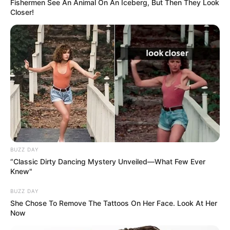
Fishermen See An Animal On An Iceberg, But Then They Look
Closer!
Luna et Baptiste font répéter Idriss et Chloé
Plus belle la vie 22 mai
2026 : Idriss se met au
BUZZ DAY
théâtre pour Luna
“Classic Dirty Dancing Mystery Unveiled—What Few Ever
Knew"
Roméo et Juliette se prennent au jeu,
Idriss et
BUZZ DAY
Chloé sont prêts à s’embrasser
: Luna et
She Chose To Remove The Tattoos On Her Face. Look At Her
Now
Baptiste sont mal à l’aise. Baptiste trouve une
excuse pour éviter ce baiser de