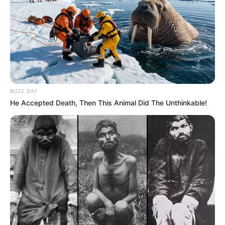
BUZZ DAY
He Accepted Death, Then This Animal Did The Unthinkable!