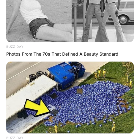
l’occasion de leur anniversaire de mariage.
Zoé
s’en rend compte avec Jules et Aya
car elle a
mis une caméra dans les couloirs.
Nebout est
en face de la chambre de Wolf
.
BUZZ DAY
Photos From The 70s That Defined A Beauty Standard
Les Nebout ont prévu 3 jours de détente à l’hôtel
BUZZ DAY