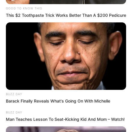
GOOD TO KNOW THIS
This $2 Toothpaste Trick Works Better Than A $200 Pedicure
Aya se montre intraitable avec Christopher Wolf (Serge
Gisquière) pour la partie de poker
BUZZ DAY
Retrouvez le
résumé intégral de Plus belle la
Barack Finally Reveals What's Going On With Michelle
vie épisode 589 saison 3
du vendredi 22 mai
BUZZ DAY
2026, diffusé sur TF1 (voir les
résumés de Plus
Man Teaches Lesson To Seat-Kicking Kid And Mom – Watch!
belle la vie en avance de TF1
archivés par
semaine).