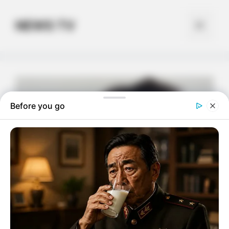
Skip
to
NEWS TV
Menu
content
Before you go