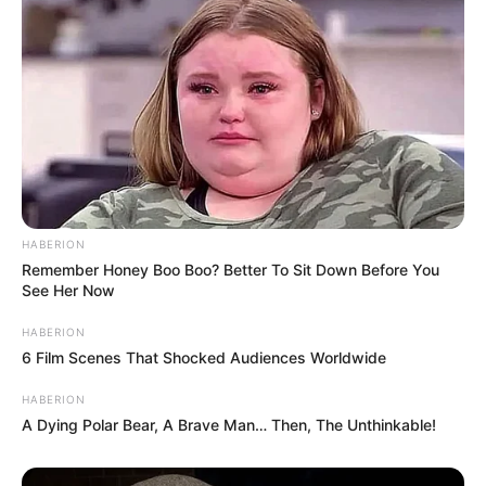
L’essentiel en un clin d’oeil :
Aya s’infiltre dans
le cercle de poker de Wolf grâce à un plan
minutieux de Zoé, qui récupère aussi son
empreinte pour ouvrir le coffre. Idriss se lance
dans le théâtre pour Luna et devient Roméo,
tandis que Nebout s’installe dangereusement
près de la cible Christopher Wolf.
HABERION
Remember Honey Boo Boo? Better To Sit Down Before You
See Her Now
HABERION
6 Film Scenes That Shocked Audiences Worldwide
HABERION
A Dying Polar Bear, A Brave Man… Then, The Unthinkable!