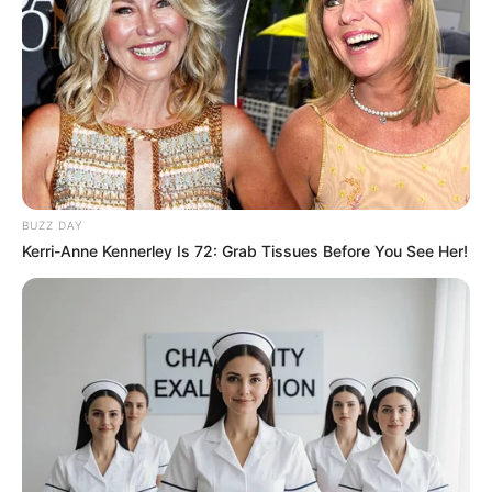
Découvrez le résumé complet de Plus belle la
BUZZ DAY
vie en avance du vendredi 22 mai 2026 avec
Kerri-Anne Kennerley Is 72: Grab Tissues Before You See Her!
l’épisode 589. Aya (Johanna Boyer) piège Wolf
et Zoé infiltre l’hôtel.