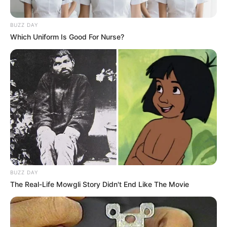
BUZZ DAY
Which Uniform Is Good For Nurse?
BUZZ DAY
The Real-Life Mowgli Story Didn't End Like The Movie