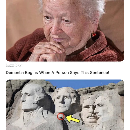
BUZZ DAY
Dementia Begins When A Person Says This Sentence!