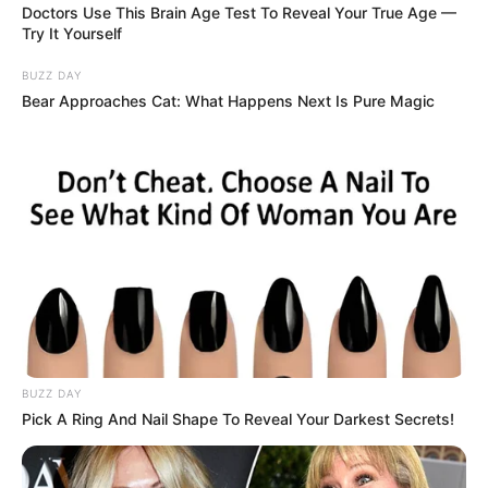
Doctors Use This Brain Age Test To Reveal Your True Age —
(épisode 589 –
Try It Yourself
BUZZ DAY
résumé complet
Bear Approaches Cat: What Happens Next Is Pure Magic
PBLV)
BUZZ DAY
Pick A Ring And Nail Shape To Reveal Your Darkest Secrets!