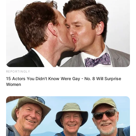
répétition.
Idriss accepte de tenter le rôle de
Roméo
, il dit à Luna qu’il fait ça pour
dépanner.
Luna avoue que ça lui a fait bizarre
de le pousser dans les bras d’une autre
.
REPORTINGLY
15 Actors You Didn't Know Were Gay - No. 8 Will Surprise
Women