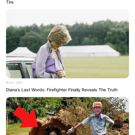
Tire
a la mise de départ, un nouveau look pour se
faire passer pour la femme de la répression des
fraudes de l’hôtel où se déroule la partie de
poker.
Idriss et Luna assistent aux répétitions de
Martin et Louisa. Luna trouve que Martin a un
potentiel comique mais il en fait des tonnes.
Luna a un comédien qui ne va pas pouvoir jouer
Roméo, elle demande à
Idriss de le remplacer
pour les répétitions
. Il va donner les répliques
à Chloé. Un peu plus tard, Martin propose à
BUZZ DAY
Lucie de rejoindre la troupe… il va demander à
Diana’s Last Words: Firefighter Finally Reveals The Truth
Luna de lui trouver un rôle.