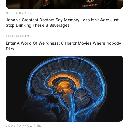
NEUROMIND PRO
Japan's Greatest Doctors Say Memory Loss Isn't Age: Just
Stop Drinking These 3 Beverages
BRAINBERRIES
Enter A World Of Weirdness: 8 Horror Movies Where Nobody
Dies
Aya embobine
Christopher Wolf :
les Nebout vont
compliquer le plan
– Plus belle la vie
22 mai 2026
GOOD TO KNOW THIS