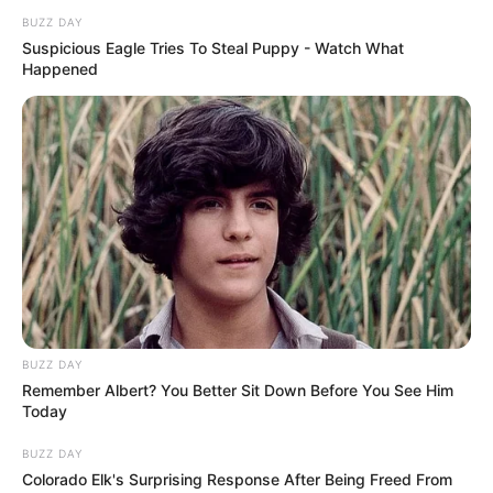
avance : Zoé (Manon
BUZZ DAY
Chevallier) a un plan
Suspicious Eagle Tries To Steal Puppy - Watch What
Happened
bien ficelé
BUZZ DAY
Remember Albert? You Better Sit Down Before You See Him
Today
Idriss et Chloé prêts pour le baiser de Roméo et Juliette
BUZZ DAY
Zoé rejoint Jules et Aya avec un relooking : elle
Colorado Elk's Surprising Response After Being Freed From