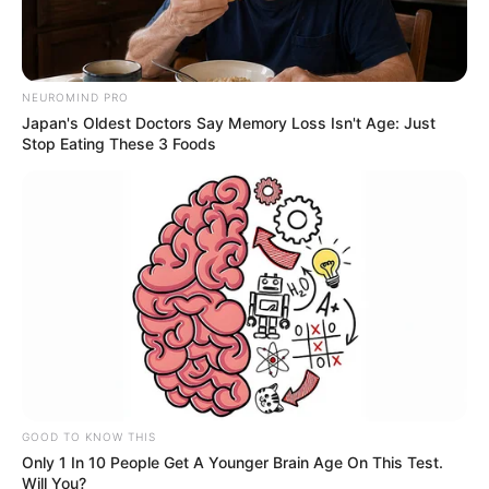
NEUROMIND PRO
Japan's Oldest Doctors Say Memory Loss Isn't Age: Just
Quels sont les
Stop Eating These 3 Foods
moments forts de
l’épisode de Plus belle
la vie en avance (TF1)
du 22 mai 2026 ? en
bref PBLV épisode 589
Aya impressionne Wolf
lors d’une partie
GOOD TO KNOW THIS
Only 1 In 10 People Get A Younger Brain Age On This Test.
test et décroche une place à sa table de
Will You?