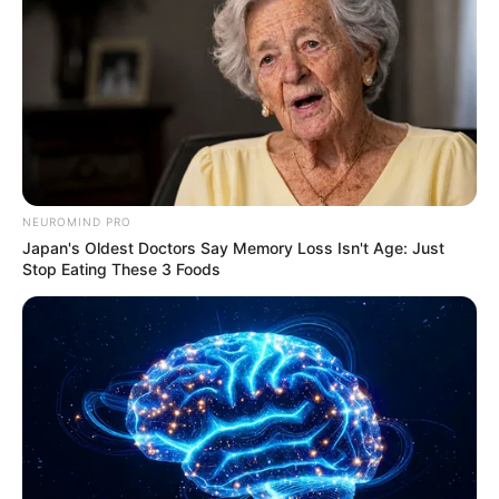
– Plus belle la vie
29 mai 2026
(épisode 594 –
résumé complet
NEUROMIND PRO
PBLV)
Japan's Oldest Doctors Say Memory Loss Isn't Age: Just
Stop Eating These 3 Foods