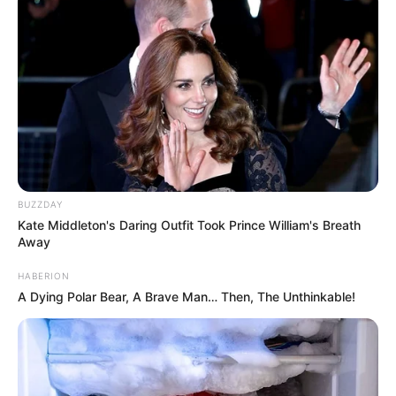
les
spoilers complets
par rapport aux intrigues
du jour à Marseille.
Plus belle la vie en
avance : Emma
(Pauline Bression) et
Chloé rien ne va plus
BUZZDAY
Kate Middleton's Daring Outfit Took Prince William's Breath
Away
HABERION
A Dying Polar Bear, A Brave Man… Then, The Unthinkable!