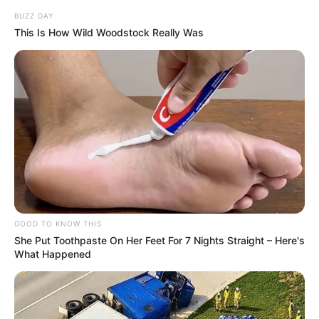
ses excuses.
BUZZ DAY
Emma annonce à Baptiste qu’elle va partir en
This Is How Wild Woodstock Really Was
Angleterre avec Alexis pendant 1 an
.
Emma
veut emmener Mathis à Londres
. Baptiste
encaisse un nouveau coup dur.
GOOD TO KNOW THIS
She Put Toothpaste On Her Feet For 7 Nights Straight – Here's
What Happened
Laura in love de son skipper, Morgane le trouve sympa