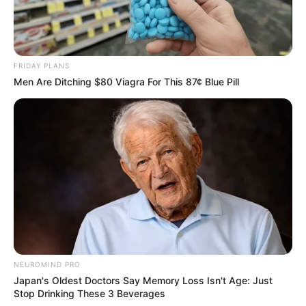
FRIDAY PLANS
Men Are Ditching $80 Viagra For This 87¢ Blue Pill
NEUROMIND PRO
Japan's Oldest Doctors Say Memory Loss Isn't Age: Just
Stop Drinking These 3 Beverages