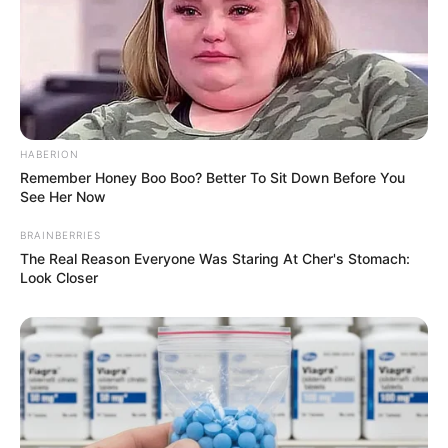
avec un garçon et décide de lui envoyer une
photo sexy
.
Emma reçoit un SMS : Baptiste est d’accord
pour qu’elle lui présente Mathis
.
HABERION
Remember Honey Boo Boo? Better To Sit Down Before You
See Her Now
BRAINBERRIES
The Real Reason Everyone Was Staring At Cher's Stomach:
Look Closer
Que fait Lucie ? Est-elle en danger ?