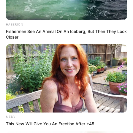
HABERION
Fishermen See An Animal On An Iceberg, But Then They Look
Closer!
MEDVI
This New Will Give You An Erection After +45