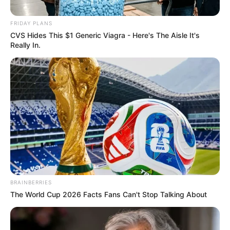
FRIDAY PLANS
CVS Hides This $1 Generic Viagra - Here's The Aisle It's
Really In.
Baptiste est sans
voix : Emma veut
BRAINBERRIES
lui arracher Mathis
The World Cup 2026 Facts Fans Can't Stop Talking About
et partir à Londres