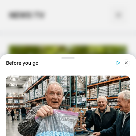
Skip
to
NEWS TV
Menu
content
Before you go