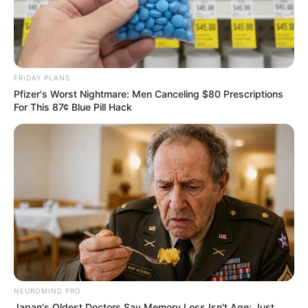
FRIDAY PLANS
Pfizer's Worst Nightmare: Men Canceling $80 Prescriptions
For This 87¢ Blue Pill Hack
Plus belle la vie 29 mai
2026 : Baptiste (Bryan
Tresor) va-t-il exploser
NEUROMIND PRO
Japan's Oldest Doctors Say Memory Loss Isn't Age: Just