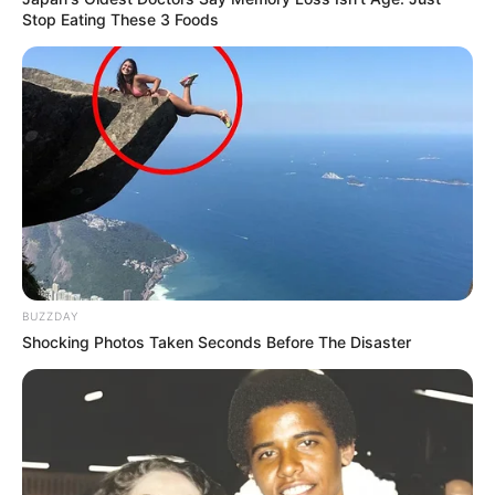
?
Stop Eating These 3 Foods
Mirta est dégoûtée, le lieu du spectacle a
annulé la pièce pour des raisons
financières.
Alexis a appris la
déprogrammation et passe un coup de fil au
directeur de la salle
. Il vient voir Luna : elle et
sa troupe joueront bien comme prévu. Alexis dit
qu’il ne pourra pas être là pour la représentation
car
il a un spectacle qui commence à Londres
bientôt
.
BUZZDAY
Shocking Photos Taken Seconds Before The Disaster