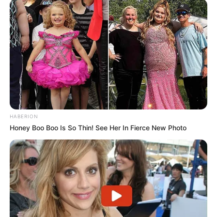
HABERION
Honey Boo Boo Is So Thin! See Her In Fierce New Photo