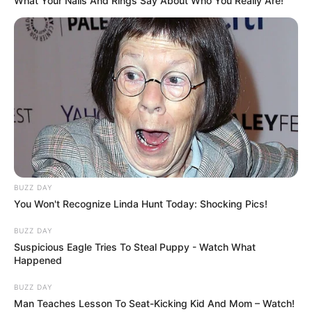
Tout ce qu’il faut savoir sur l’épisode 1927 d’Un
What Your Nails And Rings Say About Who You Really Are!
si grand soleil du 21 mai 2026 : tous les spoilers
clés des intrigues du jour à Montpellier.
Un si grand soleil en
avance : Clara sait tout
pour Salomé et Pablo
(Adriel Sorrente)
BUZZ DAY
You Won't Recognize Linda Hunt Today: Shocking Pics!
BUZZ DAY
Suspicious Eagle Tries To Steal Puppy - Watch What
Happened
BUZZ DAY
Man Teaches Lesson To Seat-Kicking Kid And Mom – Watch!