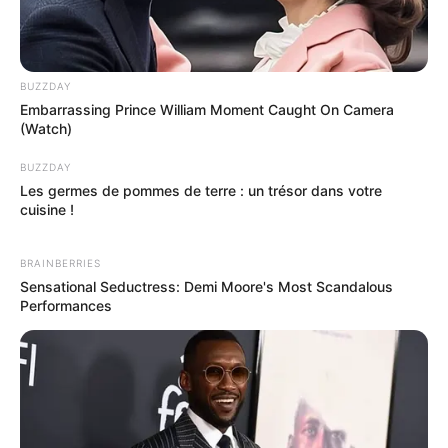
un retournement dû à Claudine.
Sabine voit que Salomé est totalement absente
en cours. Elle ne prend aucune note. Salomé dit
qu’elle n’a pas de problèmes, elle est juste
BUZZDAY
fatiguée.
Embarrassing Prince William Moment Caught On Camera
(Watch)
BUZZDAY
Les germes de pommes de terre : un trésor dans votre
cuisine !
BRAINBERRIES
Sensational Seductress: Demi Moore's Most Scandalous
Performances
Hugo pense que ce n’est pas juste une histoire de tromperie
entre Clément et Claudine