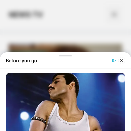
Skip
to
NEWS TV
Menu
content
Before you go