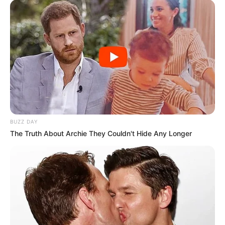
BUZZ DAY
The Truth About Archie They Couldn't Hide Any Longer