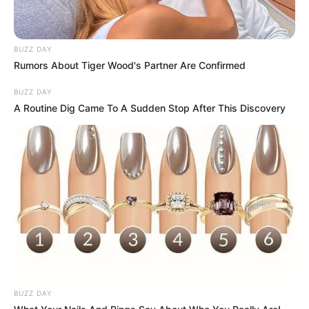
faut retenir
Sabine soupçonne
une ancienne liaison
BUZZ DAY
Rumors About Tiger Wood's Partner Are Confirmed
entre Atlan et Claudine
, ce qui aurait
causé la séparation de ses parents
BUZZ DAY
Clara a tout vu sur le bivouac et
connaît
A Routine Dig Came To A Sudden Stop After This Discovery
les sentiments de Salomé pour Pablo
, le
petit ami de Noura
Noura, sans se douter de rien,
imagine
déjà Salomé en couple avec Alexis
: elle
pense qu’ils iraient bien ensemble
Claudine révèle qu’
Atlan avait kidnappé
Sabine adolescente
pour faire pression
sur elle
Becker découvre que
sa fille Sabine a
failli être tuée par Atlan
il y a 25 ans
BUZZ DAY