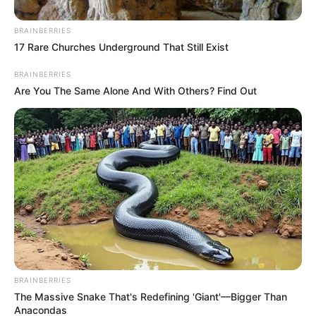
Découvrez le résumé complet d’Un si grand
soleil en avance avec l’épisode 1927 du jeudi
BRAINBERRIES
17 Rare Churches Underground That Still Exist
21 mai 2026 de France 3. Becker (Yvon Back)
effondré face à Claudine : « Le silence a tout
BRAINBERRIES
détruit ».
Are You The Same Alone And With Others? Find Out
BRAINBERRIES
The Massive Snake That's Redefining 'Giant'—Bigger Than
Anacondas