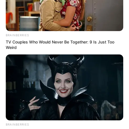
Becker dit à Claudine : « Le silence et le
mensonge ont tout détruit ». Il ne comprend pas
pourquoi elle a gardé tout ça pendant des
années.
BRAINBERRIES
TV Couples Who Would Never Be Together: 9 Is Just Too
Weird
Claudine explique pourquoi elle a fouillé dans l’ordinateur de
Clément
BRAINBERRIES