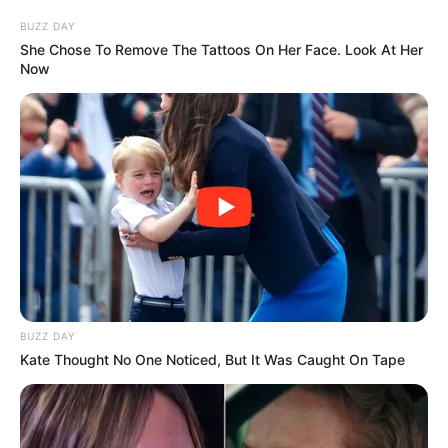
BUZZ DAY
She Chose To Remove The Tattoos On Her Face. Look At Her
Now
Margot s’inquiète de la confrontation
Clément appelle Claudine, mais elle ne répond
pas. Il lui laisse un message pour qu’elle le
rappelle rapidement, c’est urgent.
Sabine pense que
ses parents se sont séparés
à cause d’une relation entre Atlan et Claudine
.
Hugo n’y croit pas vraiment… car ils sont
toujours en guerre, 25 ans après.
Noura remercie Salomé de l’avoir guidée pour le
cadeau pour Pablo. Elle pense que
ce projet
BUZZ DAY
d’escalade va les rapprocher
.
Kate Thought No One Noticed, But It Was Caught On Tape