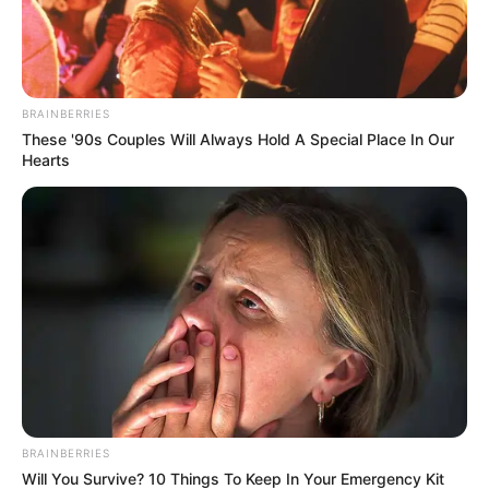
BRAINBERRIES
These '90s Couples Will Always Hold A Special Place In Our
Hearts
Clara fait connaissance avec la bande
Clément vient voir Claudine à son cabinet car
elle ne lui répondait pas au téléphone. Becker
lui confie qu’il veut la vérité.
Claudine explique : pendant qu’elle fouillait dans
l’ordinateur de Clément,
Atlan était avec
Sabine à la sortie du lycée
. Il avait tout
BRAINBERRIES
préparé.
Sabine était un moyen de pression
Will You Survive? 10 Things To Keep In Your Emergency Kit