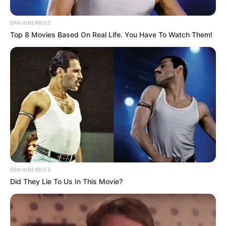
BRAINBERRIES
Top 8 Movies Based On Real Life. You Have To Watch Them!
Becker découvre
l’horrible vérité :
Atlan voulait tuer
sa fille Sabine – Un
si grand soleil 21
BRAINBERRIES
mai 2026 (épisode
Did They Lie To Us In This Movie?
1927 – résumé