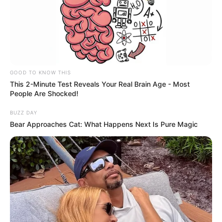
GOOD TO KNOW THIS
This 2-Minute Test Reveals Your Real Brain Age - Most
People Are Shocked!
Quels sont les
BUZZ DAY
temps forts de
Bear Approaches Cat: What Happens Next Is Pure Magic
l’épisode 1927 d’Un si
grand soleil en avance
du 27 mai 2026
(France 3) ? Ce qu’il