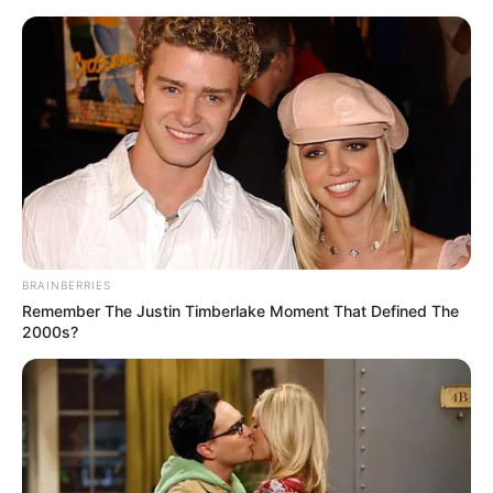
pour Atlan
. Il a donné 1h à Claudine pour lui
donner les coordonnées du témoin… sinon elle
ne reverrait jamais Sabine.
BRAINBERRIES
Remember The Justin Timberlake Moment That Defined The
2000s?
Becker cherche à joindre Claudine mais il n’y arrive pas
Clément demande à Sabine pourquoi elle ne lui
a rien dit.
Claudine dit que si elle faisait un
faux pas, Atlan allait tuer Sabine
.