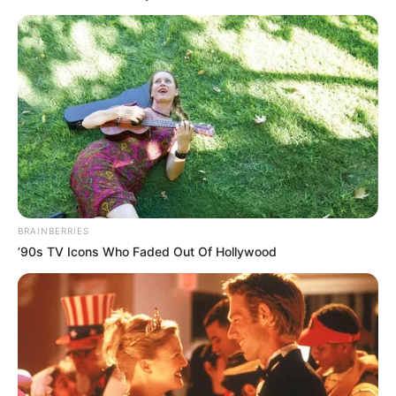
Un si grand soleil 21
mai 2026 : Atlan était
prêt à tuer Sabine
Clara dit à Salomé qu’elle a été incroyable lors
du sauvetage. Ensemble, elles vont manger une
glace. Plus tard, Clara dit à Salomé que ses
potes sont sympas.
Clara a vu que Salomé
BRAINBERRIES
craque pour Pablo
… elle lui dit que c’est la
’90s TV Icons Who Faded Out Of Hollywood
cata. Elle se sent mal face à Noura. Salomé dit
qu’il ne s’est rien passé entre Pablo et elle.
Clara lui dit qu’elle peut se confier si besoin, elle
ne trahit jamais un secret. En fait,
Clara a vu ce
qui s’est passé sur le bivouac
.