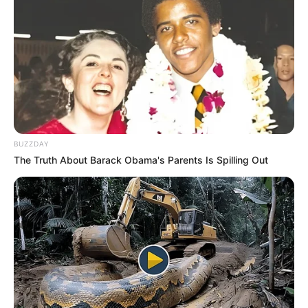
experte capillaire
Rachel, désormais âgée de 24 ans, a trouvé sa
voie après plusieurs années de doute. Elle a
ouvert un “
petit cocon
“, un “
petit local
” où elle
“
effectue des prestations de soins capillaires
pour restructurer les cheveux
” comme des
lissages. Une activité qu’elle exerce depuis
BUZZDAY
deux mois. “
Ce n’est pas de la coiffure, juste
The Truth About Barack Obama's Parents Is Spilling Out
des soins
“, précise-t-elle. Un soulagement
pour celle qui s’est fiancée avec Ferhat car la
jeune femme a traversé une période
d’incertitude quant à son avenir professionnel.
“
J’ai fait un Bac STMG Ressources Humaines,
un an de BTS Support à l’Action managériale. Je
n’ai pas aimé. Ensuite, j’ai fait un BTS Immobilier
que je n’ai pas eu d’un point. Du coup, j’ai décidé
de me laisser un an pour réfléchir
“, a-t-elle