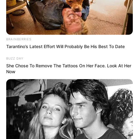
“Ça a été une
BRAINBERRIES
source
Tarantino’s Latest Effort Will Probably Be His Best To Date
BUZZ DAY
d’inquiétude” :
She Chose To Remove The Tattoos On Her Face. Look At Her
Now
Souad Romero
(Familles
nombreuses)
évoque les échecs