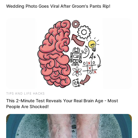
se dit, est-ce qu’elle va réussir ? Est-ce qu’elle
Wedding Photo Goes Viral After Groom's Pants Rip!
va le faire ? Mais quand on a la volonté dans la
vie, on y arrive !
“, l’a-t-elle encouragée. Puis de
la rassurer : “
Après, on peut changer cinquante
fois d’orientation, on peut faire plein de choses,
l’un n’empêche pas l’autre, ça ne veut pas dire
que l’on a échoué.
” Un joli message.
TIPS AND LIFE HACKS
This 2-Minute Test Reveals Your Real Brain Age - Most
People Are Shocked!