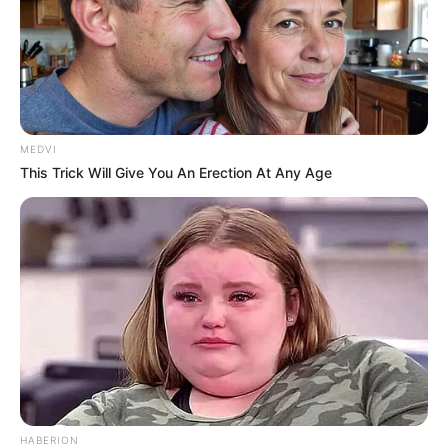
MEDVI
This Trick Will Give You An Erection At Any Age
HABERION