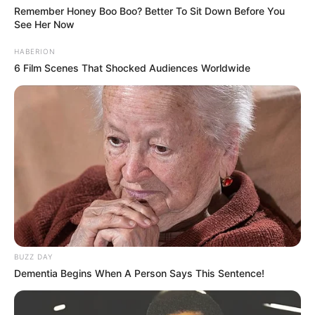
Remember Honey Boo Boo? Better To Sit Down Before You
See Her Now
HABERION
6 Film Scenes That Shocked Audiences Worldwide
BUZZ DAY
La fille aînée des
Dementia Begins When A Person Says This Sentence!
Romero est devenue