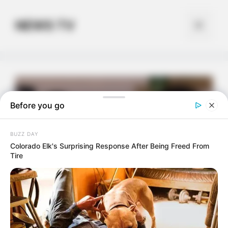
Skip
to
NEWS TV
Menu
content
Before you go
BUZZ DAY
Colorado Elk's Surprising Response After Being Freed From
Tire