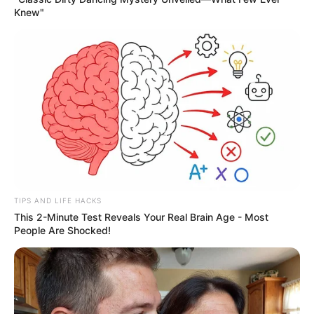
nouvelles de l’aînée de la tribu.
Knew"
TIPS AND LIFE HACKS
This 2-Minute Test Reveals Your Real Brain Age - Most
People Are Shocked!