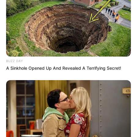
Les acteurs ITC en guest cette semaine
:
Sophie Payan (Cheffe Besseau), Lise Royo
(L’infirmière), Jérôme Thevenet (Albin Velon),
astien Blassel (Josselin Verneuil), Pierre Benezit
BUZZ DAY
(Stéphane Lanneau), François-David Cardonnel
A Sinkhole Opened Up And Revealed A Terrifying Secret!
(Penac)…
Ici tout commence en
avance lundi 18 mai
2026 (spoilers)
Dans
ITC épisode 1438
: Bianca voit son pire