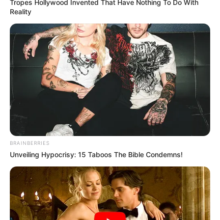
Tropes Hollywood Invented That Have Nothing To Do With
Reality
Cesar toujours avec ses parents à l’institut
Ici tout commence en
avance vendredi 22
mai 2026 (spoilers)
BRAINBERRIES
Unveiling Hypocrisy: 15 Taboos The Bible Condemns!
Dans
ITC épisode 1442
: Hector (Guillaume
Cramoisan) offre à Andréa une chance
inespérée de prendre un nouveau départ. Un
nouveau professeur fait son entrée à l’Institut et
intrigue déjà tout le monde. Carla et Noé voient