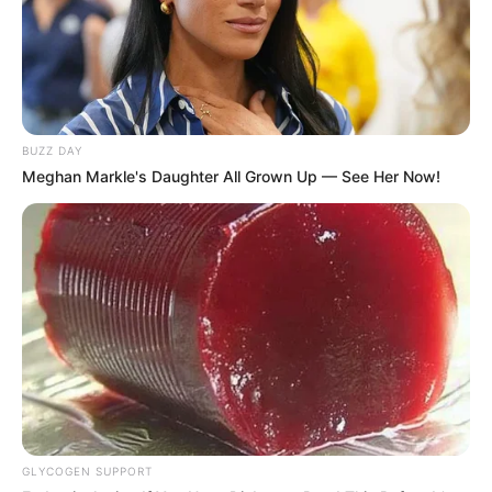
BUZZ DAY
Meghan Markle's Daughter All Grown Up — See Her Now!
GLYCOGEN SUPPORT