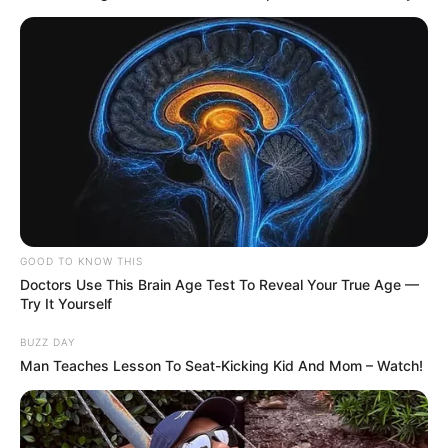
GOOD TO KNOW THIS
Doctors Use This Brain Age Test To Reveal Your True Age —
Découvrez les spoilers d’Ici tout commence
Try It Yourself
du 18 au 22 mai 2026. Carla (Aaricia Lemaire)
BUZZ DAY
protège Noé, leur complicité se transforme en
Man Teaches Lesson To Seat-Kicking Kid And Mom – Watch!
véritable amitié. ITC en avance.