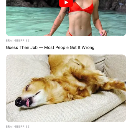
avance jeudi 21 mai
2026 (spoilers)
Dans
ITC épisode 1441
: Hector perd soudain
ses moyens et reste sans voix au pire moment.
BRAINBERRIES
Lionel, ambitieux, vise désormais un poste
Guess Their Job — Most People Get It Wrong
prestigieux qui pourrait tout changer pour lui.
Carla met Noé en garde et l’incite à se méfier
sérieusement.
BRAINBERRIES