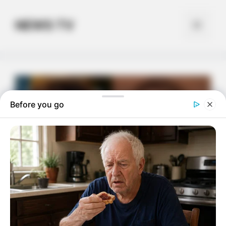
Skip
to
NEWS TV
Menu
content
Before you go