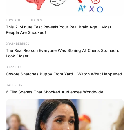
TIPS AND LIFE HACKS
This 2-Minute Test Reveals Your Real Brain Age - Most
People Are Shocked!
BRAINBERRIES
The Real Reason Everyone Was Staring At Cher's Stomach:
Look Closer
BUZZ DAY
Coyote Snatches Puppy From Yard – Watch What Happened
HABERION
6 Film Scenes That Shocked Audiences Worldwide