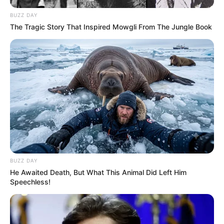
BUZZ DAY
The Tragic Story That Inspired Mowgli From The Jungle Book
BUZZ DAY
He Awaited Death, But What This Animal Did Left Him
Speechless!