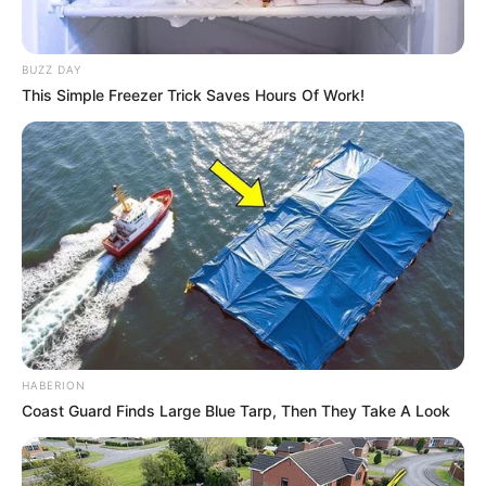
BUZZ DAY
This Simple Freezer Trick Saves Hours Of Work!
HABERION
Coast Guard Finds Large Blue Tarp, Then They Take A Look