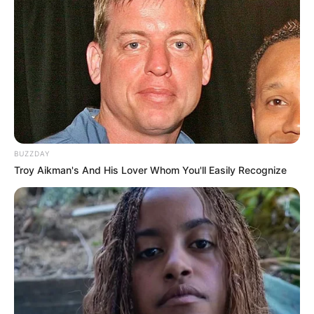
BUZZDAY
Troy Aikman's And His Lover Whom You'll Easily Recognize