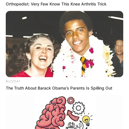
Orthopedist: Very Few Know This Knee Arthritis Trick
“T’es l’amour de ma vie,
à date, c’est faux
” :
Antoine (Mariés au
BUZZDAY
premier regard) se
The Truth About Barack Obama's Parents Is Spilling Out
confie avec honnêteté
à Mélanie
Si les expertes semblent avoir trouvé l’âme