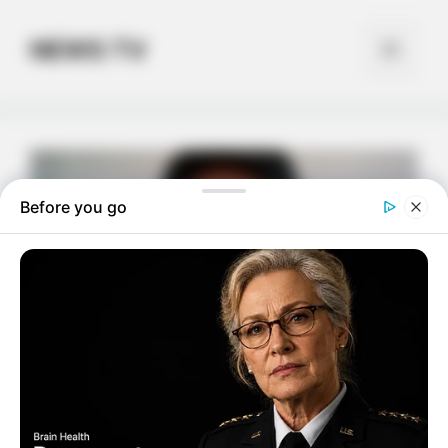
Skip
to
NEWS TV
Menu
content
Before you go