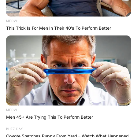
MEDVI
This Trick Is For Men In Their 40's To Perform Better
MEDVI
Men 45+ Are Trying This To Perform Better
BUZZ DAY
Coyote Snatches Puppy From Yard – Watch What Happened