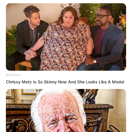
BUZZDAY
Chrissy Metz Is So Skinny Now And She Looks Like A Model