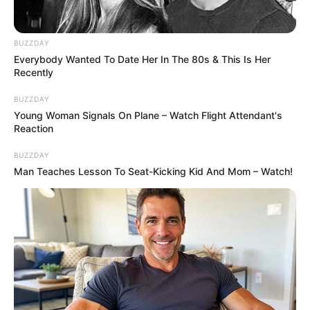
quatre, avec leur mari respectif. Seulement, dès
la cérémonie, les téléspectateurs ont eu
l’occasion d’observer un grand écart entre le
BUZZDAY
Everybody Wanted To Date Her In The 80s & This Is Her
début de l’idylle entre Alex et Lucile et l’histoire
Recently
entre Mélanie et Antoine…
BUZZDAY
Young Woman Signals On Plane – Watch Flight Attendant's
Reaction
BUZZDAY
Man Teaches Lesson To Seat-Kicking Kid And Mom – Watch!