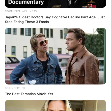
COGNITIVE WELLNESS
Japan's Oldest Doctors Say Cognitive Decline Isn't Age: Just
“C’est blessant” :
Stop Eating These 3 Foods
Mélanie (Mariés au
premier regard)
“rejetée” par
Antoine, elle exige
une confrontation
BRAINBERRIES
avec lui
The Best Tarantino Movie Yet