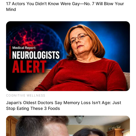
17 Actors You Didn't Know Were Gay—No. 7 Will Blow Your
qui n’a donc pas osé lui révéler ses sentiments
Mind
après ces révélations.
“
Qu’est-ce que tu
ressens ?
” : Mélanie
confronte Antoine dans
le prochain épisode
de
Mariés au premier
regard
COGNITIVE WELLNESS
Japan's Oldest Doctors Say Me​mory Lo​ss Isn't Age: Just
Stop Eating These 3 Foods
Dans le teaser dévoilé à la fin de l’épisode, les
téléspectateurs peuvent voir que Mélanie prend
les choses en main. Après avoir vécu des
montagnes russes émotionnelles ces dernières