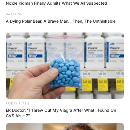
Nicole Kidman Finally Admits What We All Suspected
HABERION
A Dying Polar Bear, A Brave Man… Then, The Unthinkable!
FRIDAY PLANS
ER Doctor: "I Threw Out My Viagra After What I Found On
CVS Aisle 7"