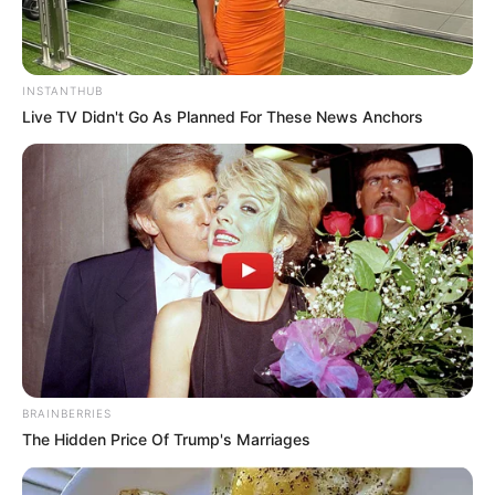
INSTANTHUB
Live TV Didn't Go As Planned For These News Anchors
BRAINBERRIES
The Hidden Price Of Trump's Marriages