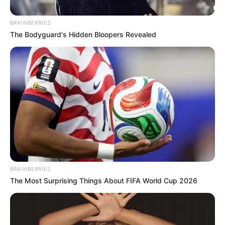
BRAINBERRIES
The Bodyguard's Hidden Bloopers Revealed
Demain nous
appartient en
avance : Bart et
Valentine au cœur
BRAINBERRIES
The Most Surprising Things About FIFA World Cup 2026
d’une rumeur !… Ce
qui vous attend la