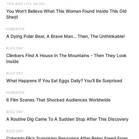
TIPS AND LIFE HACKS
même moment, Valentine (Octavie Durand) sera
You Won't Believe What This Woman Found Inside This Old
confrontée à une situation délicate après avoir
Shed!
reçu un message l’accusant de coucher avec
son boss, Bart (Hector Langevin).
HABERION
A Dying Polar Bear, A Brave Man… Then, The Unthinkable!
En attendant d’en apprendre davantage,
BUZZ DAY
rendez-vous chaque soir de la semaine à
Climbers Find A House In The Mountains - Then They Look
partir de 19h10 dans
Demain nous
Inside
appartient
sur TF1 !
BUZZ DAY
What Happens If You Eat Eggs Daily? You'll Be Surprised
HABERION
6 Film Scenes That Shocked Audiences Worldwide
BUZZ DAY
A Routine Dig Came To A Sudden Stop After This Discovery
BUZZ DAY
Colorado Elk's Surprising Response After Being Freed From