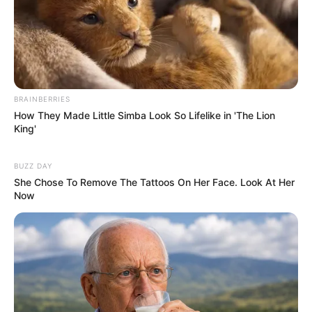
BRAINBERRIES
How They Made Little Simba Look So Lifelike in 'The Lion
King'
BUZZ DAY
She Chose To Remove The Tattoos On Her Face. Look At Her
Now
Esmée vole au secours
de Diane