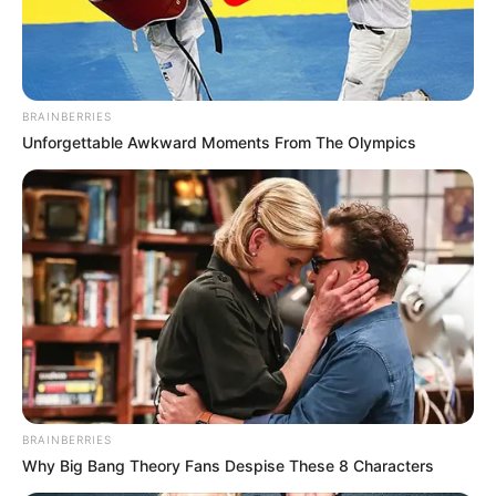
appartient
diffusés du lundi 11 au vendredi 15
mai 2026. Alors, si vous voulez garder la
surprise, ne lisez pas ce qui suit !
BRAINBERRIES
Unforgettable Awkward Moments From The Olympics
BRAINBERRIES
Why Big Bang Theory Fans Despise These 8 Characters