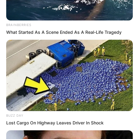
BRAINBERRIES
What Started As A Scene Ended As A Real-Life Tragedy
BUZZ DAY
Lost Cargo On Highway Leaves Driver In Shock