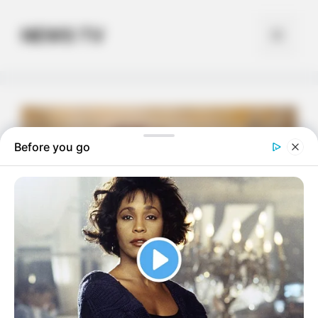
Skip
to
NEWS TV
Menu
content
Before you go