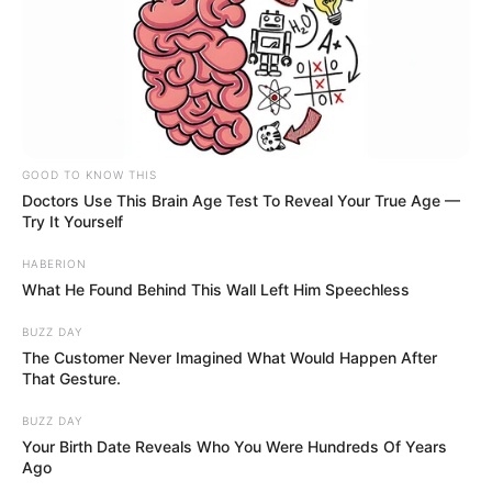
GOOD TO KNOW THIS
Doctors Use This Brain Age Test To Reveal Your True Age —
Try It Yourself
HABERION
What He Found Behind This Wall Left Him Speechless
BUZZ DAY
The Customer Never Imagined What Would Happen After
That Gesture.
BUZZ DAY
Your Birth Date Reveals Who You Were Hundreds Of Years
Ago