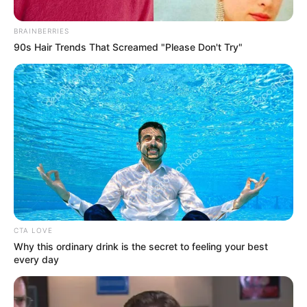
BRAINBERRIES
90s Hair Trends That Screamed "Please Don't Try"
Demain nous
appartient :
Nordine bientôt
CTA LOVE
papa ? Youcef Agal
Why this ordinary drink is the secret to feeling your best
every day
annonce une