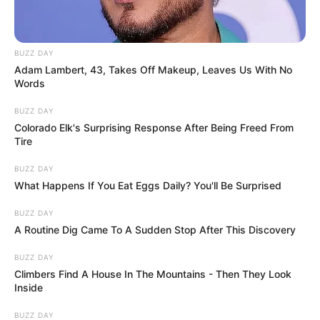
leur histoire.
L’amour qui transpire entre eux
reste assez incroyable
, et c’est précisément
cette solidité qui plaît tant au public. Une étape
BUZZ DAY
franchie qui rapproche encore le couple d’un
Adam Lambert, 43, Takes Off Makeup, Leaves Us With No
éventuel mariage… ou d’un bébé.
Words
BUZZ DAY
Colorado Elk's Surprising Response After Being Freed From
Tire
BUZZ DAY
What Happens If You Eat Eggs Daily? You'll Be Surprised
BUZZ DAY
A Routine Dig Came To A Sudden Stop After This Discovery
BUZZ DAY
Climbers Find A House In The Mountains - Then They Look
Inside
Manon et Nordine le couple phare de DNA
BUZZ DAY