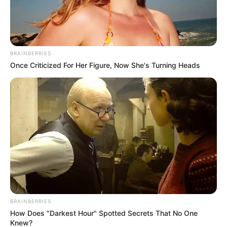
BRAINBERRIES
Once Criticized For Her Figure, Now She's Turning Heads
BRAINBERRIES
How Does "Darkest Hour" Spotted Secrets That No One
Knew?