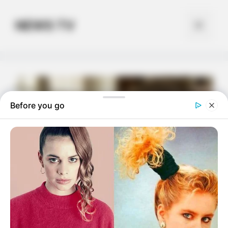
Skip
to
NEWS TV
Menu
content
Before you go