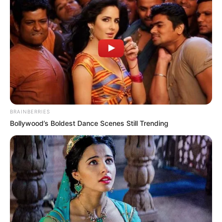
trembler
. Et c’est cette fois aux côtés de Martin
que Nordine devrait vivre cette épreuve. Le
comédien confie à Télé Loisirs : « il va se passer
dans les mois à venir quelque chose de fort
pour Nordine et Martin. On partageait moins de
séquences avec Franck à cause des aléas de
l’écriture, mais là, ce qui arrive va
chambouler
leur vie personnelle et l’ambiance au
commissariat
».
BRAINBERRIES
Bollywood’s Boldest Dance Scenes Still Trending