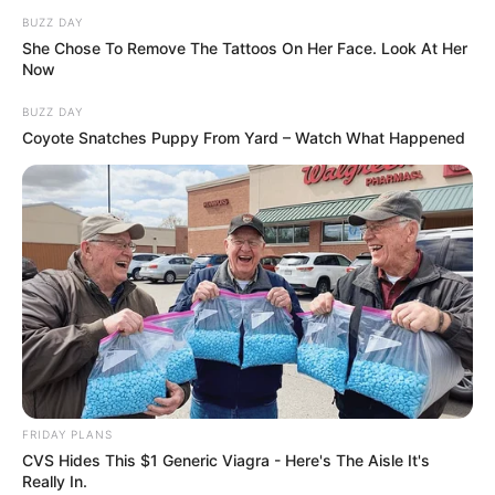
BUZZ DAY
She Chose To Remove The Tattoos On Her Face. Look At Her
Now
BUZZ DAY
Coyote Snatches Puppy From Yard – Watch What Happened
FRIDAY PLANS
L’épisode Nolan
CVS Hides This $1 Generic Viagra - Here's The Aisle It's
Really In.