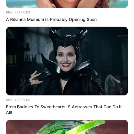
BRAINBERRIES
A Rihanna Museum Is Probably Opening Soon
BRAINBERRIES
From Baddies To Sweethearts: 9 Actresses That Can Do It
All!