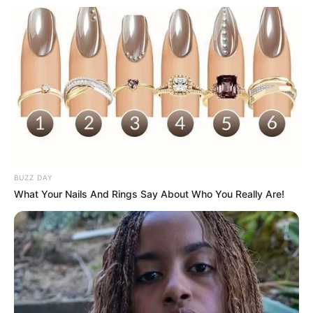
BUZZ DAY
What Your Nails And Rings Say About Who You Really Are!