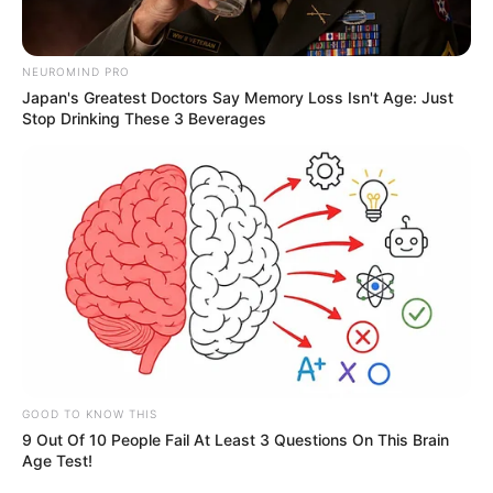
NEUROMIND PRO
Japan's Greatest Doctors Say Memory Loss Isn't Age: Just
Stop Drinking These 3 Beverages
Demain nous
appartient
: une fête
très spéciale pour Bart
GOOD TO KNOW THIS
9 Out Of 10 People Fail At Least 3 Questions On This Brain
Age Test!
Il sait que le tribunal de commerce le suivra