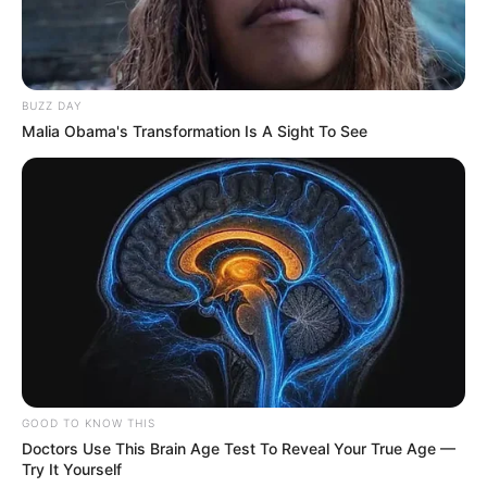
BUZZ DAY
Malia Obama's Transformation Is A Sight To See
GOOD TO KNOW THIS
Doctors Use This Brain Age Test To Reveal Your True Age —
Try It Yourself