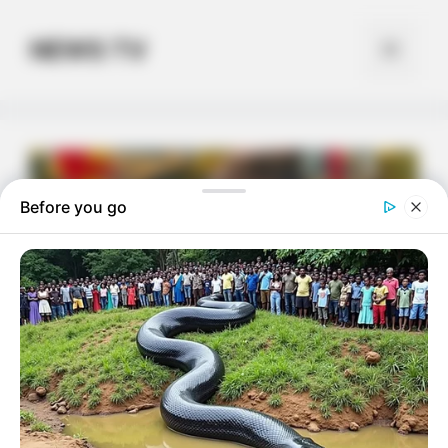
Skip
to
NEWS TV
Menu
content
Before you go