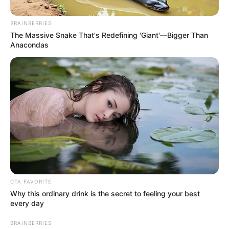
BRAINBERRIES
The Massive Snake That's Redefining 'Giant'—Bigger Than
Anacondas
Demain nous
appartient (spoiler)
: Bart se venge de
Victor Brunet, une
nouvelle ère pour le
CTA FAVORITE
Why this ordinary drink is the secret to feeling your best
every day
Spoon ?
BRAINBERRIES