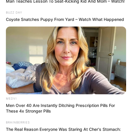
Man Teaches Lesson To Seat-Kicking Kid And Mom – Watch!
BUZZ DAY
Coyote Snatches Puppy From Yard – Watch What Happened
MEDVI
Men Over 40 Are Instantly Ditching Prescription Pills For
These 4x Stronger Pills
BRAINBERRIES
The Real Reason Everyone Was Staring At Cher's Stomach: