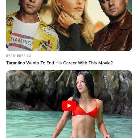
appel qui va tout changer. Dans le courant du
mois de mai 2026 sur l’antenne de TF1, le
secret de l’infirmier est alors en grand danger.
William a alors pris Jean sous son aile dans les
derniers épisodes de la série
Demain nous
appartient
. L’infirmier s’est rapproché du
BRAINBERRIES
professionnel de santé, mais aussi de sa fille
Tarantino Wants To End His Career With This Movie?
Sofia, qui a commencé une relation avec lui.