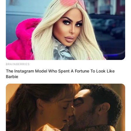
Demain nous
appartient
: Manon
excédée, William
présente ses excuses
BRAINBERRIES
The Instagram Model Who Spent A Fortune To Look Like
Alors que William (
Kamel Belghazi
) apprend
Barbie
dans l’épisode du jeudi 7 mai 2026 que Jean
n’avait pas son diplôme d’infirmier, il est bien
décidé à régler ses comptes avec lui. Il le remet
à sa place de manière mémorable, mais le
professionnel de santé reçoit un appel qui
change tout. Aurore (
Julie Debazac
) a enquêté
sur Jean et elle a remarqué qu’il était bien