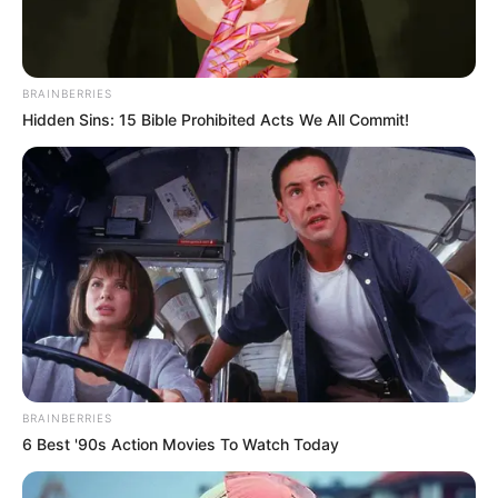
guerre avec Sofia, pense que son
comportement cache quelque chose et elle est
bien déterminée à découvrir ce qu’il dissimule
BRAINBERRIES
derrière son air parfait dans le courant du mois
Hidden Sins: 15 Bible Prohibited Acts We All Commit!
de mai 2026 sur l’antenne de TF1.
BRAINBERRIES
6 Best '90s Action Movies To Watch Today