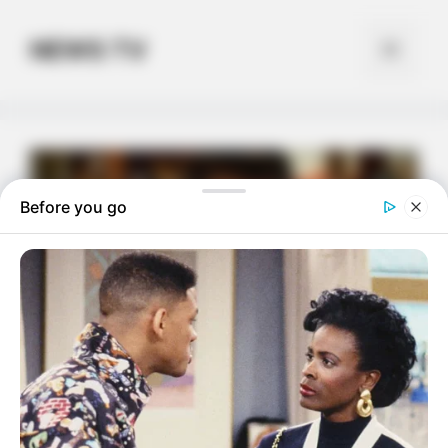
Skip
to
NEWS TV
Menu
content
Before you go