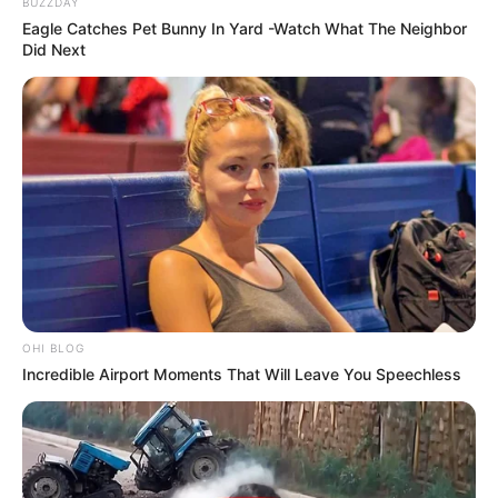
BUZZDAY
Eagle Catches Pet Bunny In Yard -Watch What The Neighbor
Did Next
OHI BLOG
Incredible Airport Moments That Will Leave You Speechless