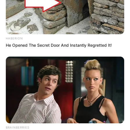
HABERION
He Opened The Secret Door And Instantly Regretted It!
BRAINBERRIES