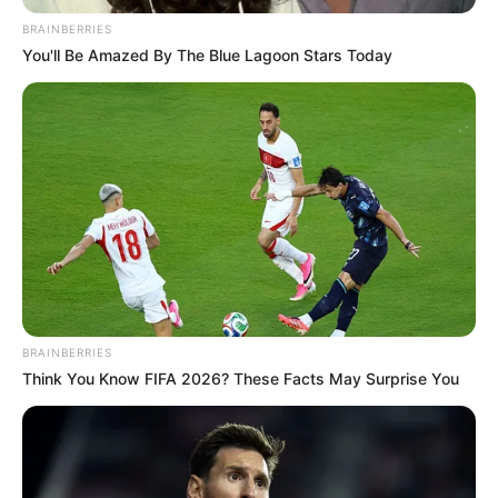
aller boire un café avec sa belle-soeur. Preuve
BRAINBERRIES
que la bonne entente est là.
You'll Be Amazed By The Blue Lagoon Stars Today
Mariés au premier
regard : Lucile et Alex
ont “envie d’avoir un
enfant”
En outre, Alex et Lucile peuvent voir grandir leur
bébé, né pendant le tournage de
Mariés au
BRAINBERRIES
premier regard 2026
. Une petite fille qu’ils ont
Think You Know FIFA 2026? These Facts May Surprise You
gardée récemment pour la première fois. Et cela
leur a plu. Ils envisagent d’ailleurs déjà d’avoir
un enfant : “
Je pense qu’
on est prêts l’un
comme l’autre à avoir des enfants, encore