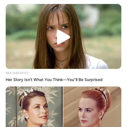
un nid douillet “
un peu cosy
“.
BRAINBERRIES
Her Story Isn't What You Think—You''ll Be Surprised