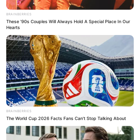
BRAINBERRIES
These '90s Couples Will Always Hold A Special Place In Our
Hearts
Exclu. Mariés au
premier regard :
“On est prêts”,
projet bébé pour
Lucile et Alex sur le
BRAINBERRIES
The World Cup 2026 Facts Fans Can't Stop Talking About
“très court terme”