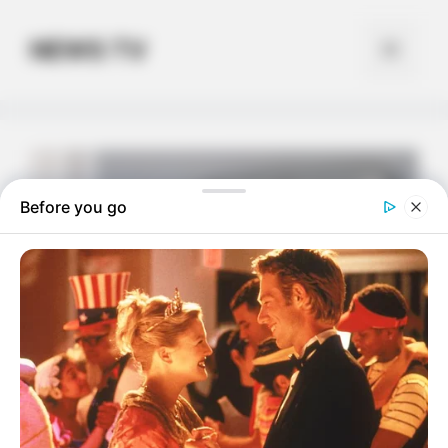
Skip
to
NEWS TV
Menu
content
Before you go