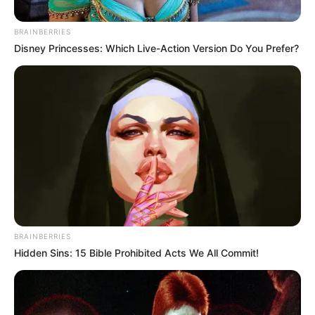
BRAINBERRIES
Disney Princesses: Which Live-Action Version Do You Prefer?
Familles
nombreuses :
“bassin
complètement
bloqué…” Raoudha
Jean-Zéphirin en
BRAINBERRIES
Hidden Sins: 15 Bible Prohibited Acts We All Commit!
URGENCE direction