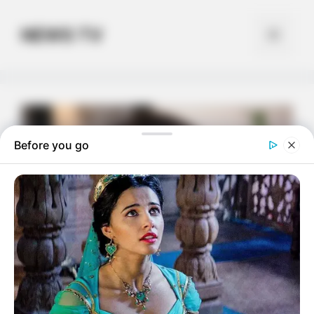
Skip
to
NEWS TV
Menu
content
Before you go