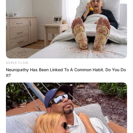
NERVE FLOW
Neuropathy Has Been Linked To A Common Habit. Do You Do
It?