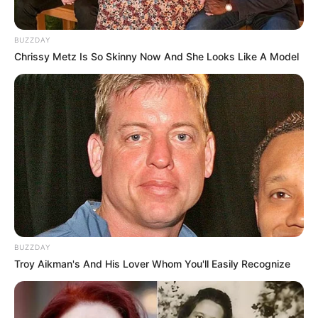
BUZZDAY
Chrissy Metz Is So Skinny Now And She Looks Like A Model
BUZZDAY
Troy Aikman's And His Lover Whom You'll Easily Recognize