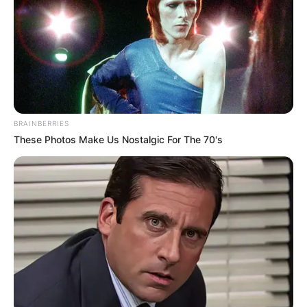
la maternité !
L’angoisse monte
autour de
l’accouchement…
BRAINBERRIES
These Photos Make Us Nostalgic For The 70's
Enceinte de bébé 11, Raoudha Jean-Zéphirin a
posté une nouvelle story sur son compte
Instagram ce jeudi 30 avril 2026. En plus d’un
souci de bassin, elle doit se rendre à la
maternité.
Révélée dans
Familles nombreuses : la vie en
XXL,
Raoudha Jean-Zéphirin s’est imposée
comme une figure incontournable de l’émission.