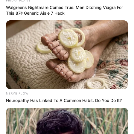
FRIDAY PLANS
Walgreens Nightmare Comes True: Men Ditching Viagra For
This 87¢ Generic Aisle 7 Hack
NERVE FLOW
Neuropathy Has Linked To A Common Habit. Do You Do It?