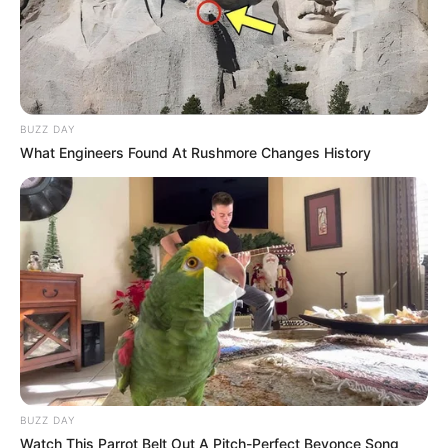
BUZZ DAY
What Engineers Found At Rushmore Changes History
BUZZ DAY
Watch This Parrot Belt Out A Pitch-Perfect Beyonce Song