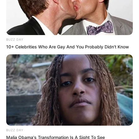
BUZZ DAY
10+ Celebrities Who Are Gay And You Probably Didn't Know
BUZZ DAY
Malia Obama's Transformation Is A Sight To See