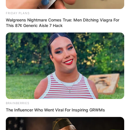
FRIDAY PLANS
Walgreens Nightmare Comes True: Men Ditching Viagra For
This 87¢ Generic Aisle 7 Hack
Familles
nombreuses :
BRAINBERRIES
“Comme chaque
The Influencer Who Went Viral For Inspiring GRWMs
année, on a oublié”,