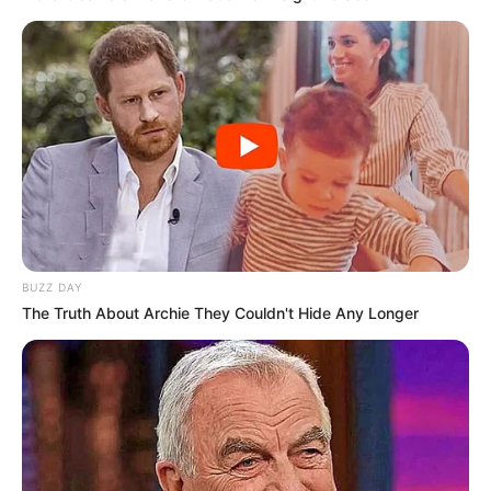
BUZZ DAY
The Truth About Archie They Couldn't Hide Any Longer