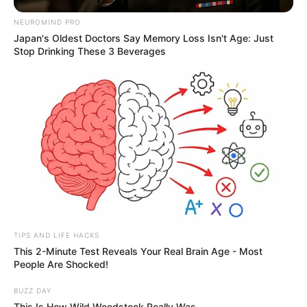
NEUROMIND PRO
Japan's Oldest Doctors Say Memory Loss Isn't Age: Just
Stop Drinking These 3 Beverages
TIPS AND LIFE HACKS
This 2-Minute Test Reveals Your Real Brain Age - Most
People Are Shocked!
BUZZ DAY
This Is How Wild Woodstock Really Was