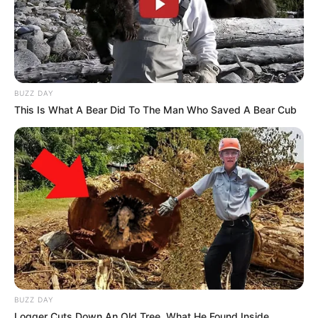
BUZZ DAY
This Is What A Bear Did To The Man Who Saved A Bear Cub
BUZZ DAY
Logger Cuts Down An Old Tree. What He Found Inside