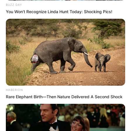
BUZZ DAY
You Won't Recognize Linda Hunt Today: Shocking Pics!
HABERION
Rare Elephant Birth—Then Nature Delivered A Second Shock