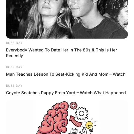
première saison en 2020. Ils sont les heureux
parents de 6 enfants et ont fait leur retour dans
l’émission en 2025 après quelques années
d’absence.
BUZZ DAY
Everybody Wanted To Date Her In The 80s & This Is Her
Recently
BUZZ DAY
Man Teaches Lesson To Seat-Kicking Kid And Mom – Watch!
BUZZ DAY
Coyote Snatches Puppy From Yard – Watch What Happened