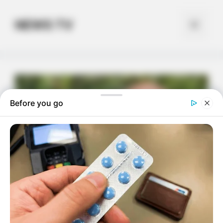
Skip
to
NEWS TV
Menu
content
Before you go