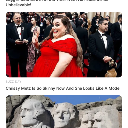
Unbelievable!
BUZZ DAY
Chrissy Metz Is So Skinny Now And She Looks Like A Model