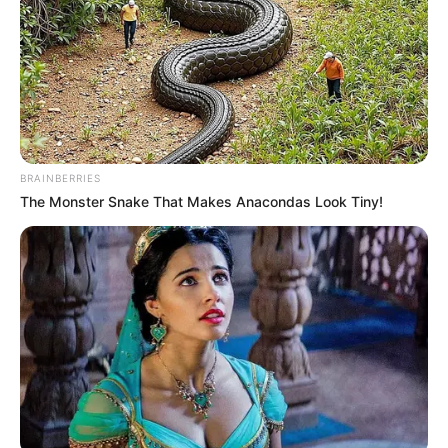
BRAINBERRIES
The Monster Snake That Makes Anacondas Look Tiny!
Familles nombreuses :
“C’est pour son bien”
Ces dernières années, les téléspectateurs ont
pu donc suivre que la dynamique de la famille
Santoro a bien changé. En effet,
le couple a
divorcé en 2023. Depuis,
Camille a retrouvé
l’amour et vit une belle histoire avec Sophie
.