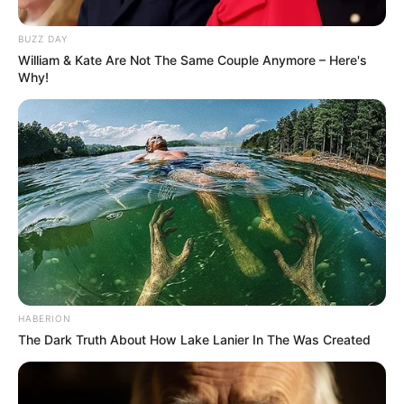
BUZZ DAY
William & Kate Are Not The Same Couple Anymore – Here's
Why!
HABERION
The Dark Truth About How Lake Lanier In The Was Created