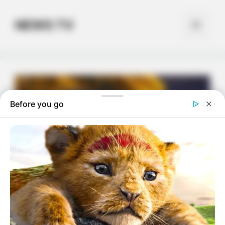
Skip
to
NEWS TV
Menu
content
Before you go