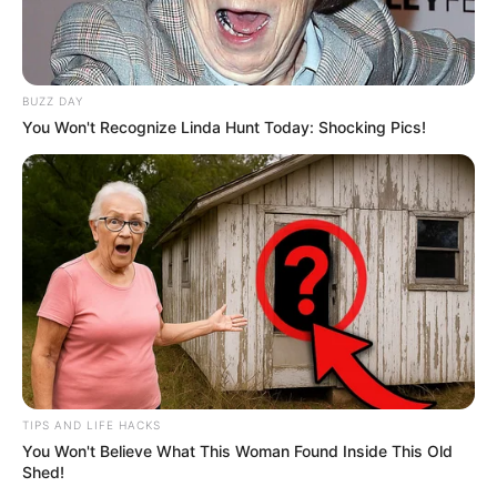
BUZZ DAY
You Won't Recognize Linda Hunt Today: Shocking Pics!
TIPS AND LIFE HACKS
You Won't Believe What This Woman Found Inside This Old
Shed!