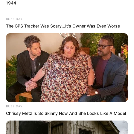
1944
BUZZ DAY
The GPS Tracker Was Scary...It's Owner Was Even Worse
BUZZ DAY
Chrissy Metz Is So Skinny Now And She Looks Like A Model