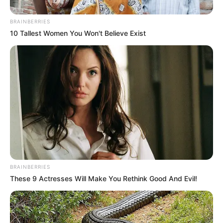
BRAINBERRIES
10 Tallest Women You Won't Believe Exist
BRAINBERRIES
These 9 Actresses Will Make You Rethink Good And Evil!