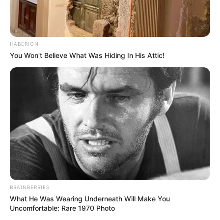
HABERION
You Won't Believe What Was Hiding In His Attic!
BRAINBERRIES
What He Was Wearing Underneath Will Make You
Uncomfortable: Rare 1970 Photo