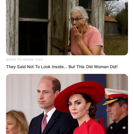
GOOD TO KNOW THIS
They Said Not To Look Inside... But This Old Woman Did!