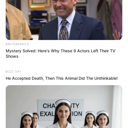
BRAINBERRIES
Mystery Solved: Here's Why These 9 Actors Left Their TV
Shows
BUZZ DAY
He Accepted Death, Then This Animal Did The Unthinkable!
Finalement, tout s’est bien passé. “
Les patchs,
le réveil avec la perfusion ont été des moments
difficiles mais il a tellement géré comme un
chef. J’étais tellement fière de lui. Il a été
tellement incroyable à sa façon, jusqu’au bout