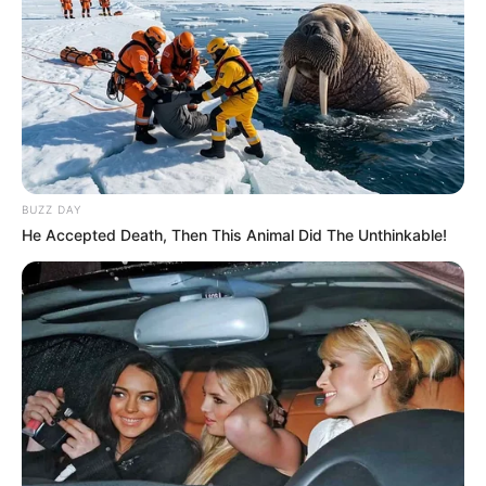
BUZZ DAY
He Accepted Death, Then This Animal Did The Unthinkable!