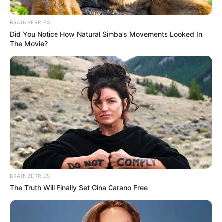
BRAINBERRIES
Did You Notice How Natural Simba’s Movements Looked In
The Movie?
Familles
nombreuses : coup
dur pour Sophie, la
compagne de
Camille Santoro
BRAINBERRIES
The Truth Will Finally Set Gina Carano Free
Toutes les mamans sont inquiètes pour leurs
enfants. Encore plus quand ça touche la santé