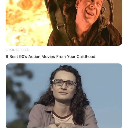
quadruplés,
son fils Chemsy est passé au bloc
opération ce mardi 2 juin 2026
. Si on ne
connaît pas la nature de l’opération, la veille,
la
maman n’a pas pu cacher son angoisse face à
ce moment.
BRAINBERRIES
6 Best 90’s Action Movies From Your Childhood