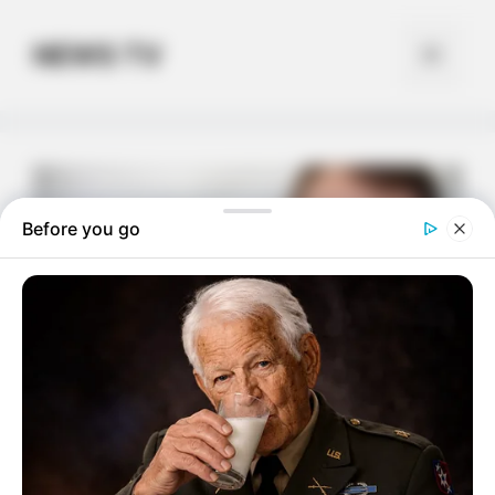
Skip
to
NEWS TV
Menu
content
Before you go