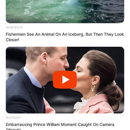
HABERION
Fishermen See An Animal On An Iceberg, But Then They Look
Closer!
BUZZDAY
Embarrassing Prince William Moment Caught On Camera
(Watch)