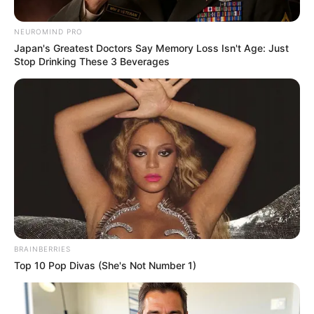
NEUROMIND PRO
Japan's Greatest Doctors Say Memory Loss Isn't Age: Just
Stop Drinking These 3 Beverages
Familles
nombreuses :
“Florian a opté
pour une
contraception
BRAINBERRIES
Top 10 Pop Divas (She's Not Number 1)
définitive”, Axelle