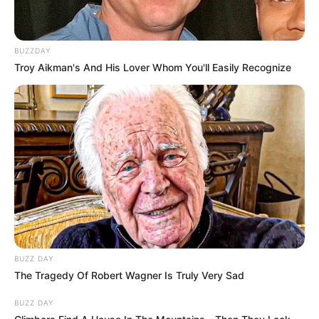
BUZZDAY
Troy Aikman's And His Lover Whom You'll Easily Recognize
BUZZ DAY
The Tragedy Of Robert Wagner Is Truly Very Sad
BUZZ DAY