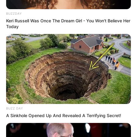
BUZZDAY
Keri Russell Was Once The Dream Girl - You Won't Believe Her
Today
BUZZ DAY
A Sinkhole Opened Up And Revealed A Terrifying Secret!