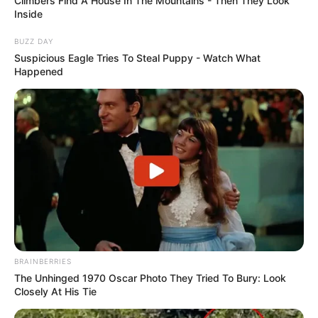
Climbers Find A House In The Mountains - Then They Look
Inside
BUZZ DAY
Suspicious Eagle Tries To Steal Puppy - Watch What
Happened
BRAINBERRIES
The Unhinged 1970 Oscar Photo They Tried To Bury: Look
Closely At His Tie