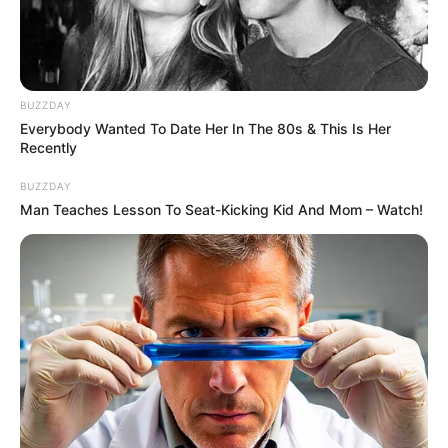
d’autres arrivent. Parmi les arrivées de la saison
10 au cours de l’année 2026, il y a la famille
Perronet. Axelle et Florian sont les heureux
parents de 5 enfants : Ninna, Auxanna, Eden et
Ambroise, les jumeaux et enfin, Rosella.
BUZZDAY
Everybody Wanted To Date Her In The 80s & This Is Her
Recently
BUZZDAY
Man Teaches Lesson To Seat-Kicking Kid And Mom – Watch!