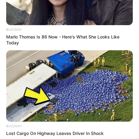
♬ Another Love – Simon Clayton &
Saymon Guitar & Soft Notes &
Revelations
BUZZDAY
Marlo Thomas Is 86 Now - Here's What She Looks Like
” data-video-id=”7646387336875396374″>
Today
BUZZDAY
Lost Cargo On Highway Leaves Driver In Shock