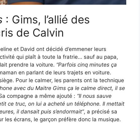
s
: Gims, l’allié des
cris de Calvin
Adeline et David ont décidé d’emmener leurs
ivité qui plaît à toute la fratrie… sauf au papa,
llait prendre la voiture.
“Parfois cinq minutes ça
 maman en parlant de leurs trajets en voiture.
siège. Pour le calmer, les parents ont la technique
hone avec du Maitre Gims ça le calme direct, il se
. Sa compagne a même ajouté :
“Il nous sauve
tit ce truc, on lui a acheté un téléphone. Il mettait
eures, il dansait puis s’endormait”
, a précisé sa
r les écrans, le garçon préfère donc la musique.