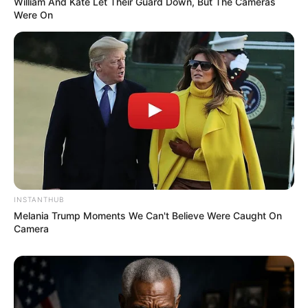
William And Kate Let Their Guard Down, But The Cameras
Were On
INSTANTHUB
Melania Trump Moments We Can't Believe Were Caught On
Camera