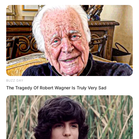
des messages pour mieux comprendre
l’autisme, mais aussi faire bouger les choses
quand elle le pense nécessaire.
BUZZ DAY
The Tragedy Of Robert Wagner Is Truly Very Sad