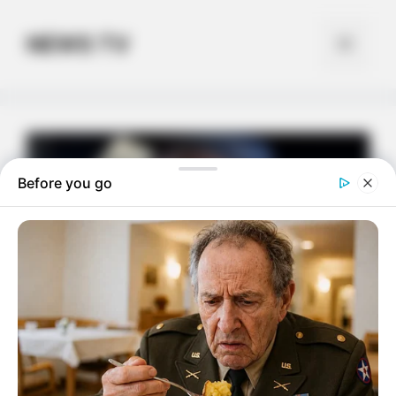
Skip
to
NEWS TV
Menu
content
Before you go