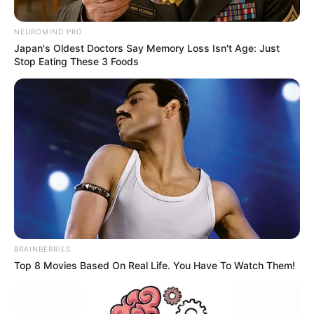
NEUROMIND PRO
Japan's Oldest Doctors Say Memory Loss Isn't Age: Just
Stop Eating These 3 Foods
Grande première
dans Familles
BRAINBERRIES
nombreuses (TF1),
Top 8 Movies Based On Real Life. You Have To Watch Them!
Rofrane Bambara