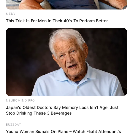
MEDVI
This Trick Is For Men In Their 40's To Perform Better
NEUROMIND PRO
Japan's Oldest Doctors Say Memory Loss Isn't Age: Just
Stop Drinking These 3 Beverages
BUZZDAY
Young Woman Signals On Plane – Watch Flight Attendant's