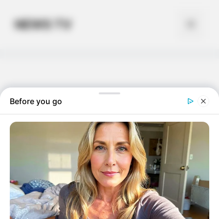
Skip
to
NEWS TV
Menu
content
Before you go