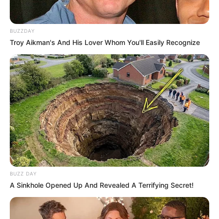
BUZZDAY
Troy Aikman's And His Lover Whom You'll Easily Recognize
BUZZ DAY
A Sinkhole Opened Up And Revealed A Terrifying Secret!