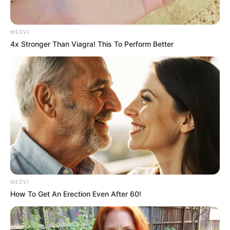
MEDVI
4x Stronger Than Viagra! This To Perform Better
MEDVI
How To Get An Erection Even After 60!