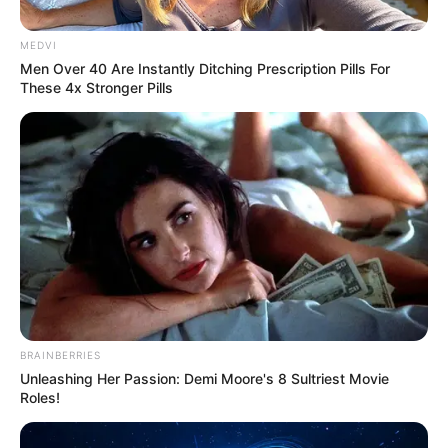
MEDVI
Men Over 40 Are Instantly Ditching Prescription Pills For
These 4x Stronger Pills
Grosse frayeur
pour Florian et Lola
(L’amour est dans
le pré), un champ
prend feu à 500
mètres de leur
BRAINBERRIES
Unleashing Her Passion: Demi Moore's 8 Sultriest Movie
Roles!
maison !