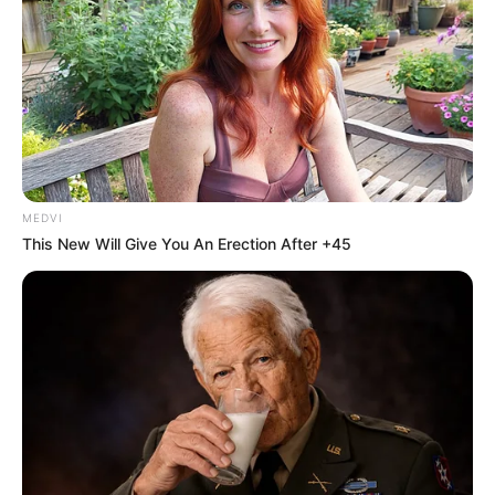
MEDVI
This New Will Give You An Erection After +45
“Notre soirée d’hier soir, un feu de champ… À