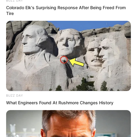
BUZZ DAY
Colorado Elk's Surprising Response After Being Freed From
Tire
BUZZ DAY
What Engineers Found At Rushmore Changes History