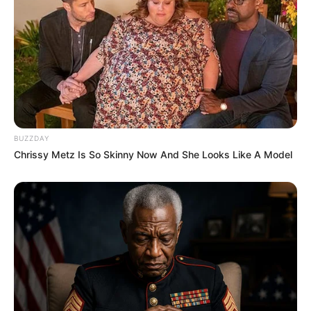
BUZZDAY
Chrissy Metz Is So Skinny Now And She Looks Like A Model