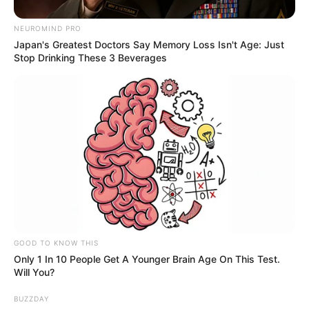
500 mètres de la maison”, peut-on lire en
légende sur le compte Instagram du couple. Un
NEUROMIND PRO
événement rapidement maîtrisé grâce à
Japan's Greatest Doctors Say Memory Loss Isn't Age: Just
l’intervention des pompiers en collaboration
Stop Drinking These 3 Beverages
avec les agriculteurs du coin. “Ce n’était pas
chez nous, mais nous sommes venus en aide”,
précisent Florian et Lola. Un beau geste de
solidarité entre voisins.
GOOD TO KNOW THIS
Only 1 In 10 People Get A Younger Brain Age On This Test.
Will You?
BUZZDAY