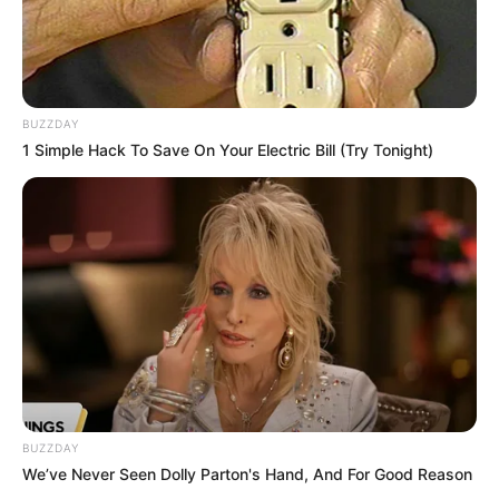
BUZZDAY
1 Simple Hack To Save On Your Electric Bill (Try Tonight)
BUZZDAY
We’ve Never Seen Dolly Parton's Hand, And For Good Reason