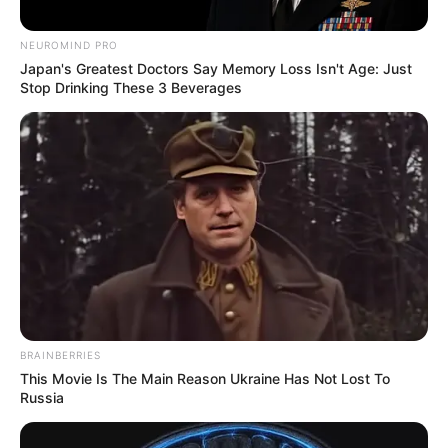
NEUROMIND PRO
Japan's Greatest Doctors Say Memory Loss Isn't Age: Just
Ici tout commence
Stop Drinking These 3 Beverages
sur TF1 : “Un
rebondissement va
obliger Rose à
poser un regard
très différent sur
BRAINBERRIES
Louis”, les
This Movie Is The Main Reason Ukraine Has Not Lost To
Russia
révélations de