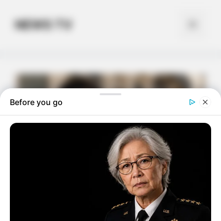
Skip
to
NEWS TV
Menu
content
Before you go