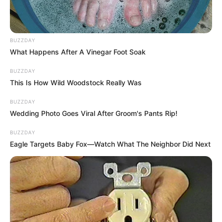
Auguste Armand, aux côtés de Coline (Talina
Boyaci) et Ferdinand (Simon Dartois)… Un
exploit pour celle qui ne s’est jamais vraiment
BUZZDAY
aventurée derrière les fourneaux !
What Happens After A Vinegar Foot Soak
BUZZDAY
This Is How Wild Woodstock Really Was
BUZZDAY
Wedding Photo Goes Viral After Groom's Pants Rip!
BUZZDAY
Eagle Targets Baby Fox—Watch What The Neighbor Did Next