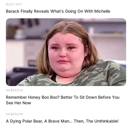
Vanessa Demouy :
J’étais en joie ! J’avais enfin
BUZZ DAY
ma place en cuisine. Cela faisait tellement
Barack Finally Reveals What's Going On With Michelle
longtemps que j’en parlais avec le pôle écriture;
je leur faisais part de ma volonté de me
rapprocher de l’aspect culinaire de la série.
Pouvoir enfin le faire m’a rendue évidemment
très heureuse.
HABERION
Remember Honey Boo Boo? Better To Sit Down Before You
See Her Now
HABERION
A Dying Polar Bear, A Brave Man… Then, The Unthinkable!