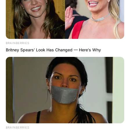
déçu, mais là, la rencontre a été magique. Elle a
même vu un parallèle entre le parcours de Rose
et le sien, puisqu’elle est elle-même
autodidacte ! La voir cuisiner sur le plateau était
un moment extraordinaire.
BRAINBERRIES
Britney Spears' Look Has Changed — Here's Why
BRAINBERRIES