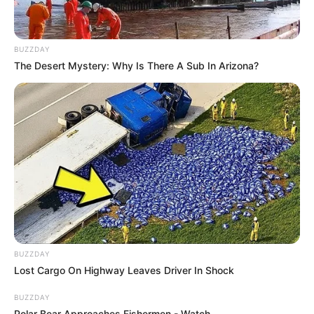
BUZZDAY
The Desert Mystery: Why Is There A Sub In Arizona?
BUZZDAY
Lost Cargo On Highway Leaves Driver In Shock
BUZZDAY
Polar Bear Approaches Fishermen - Watch