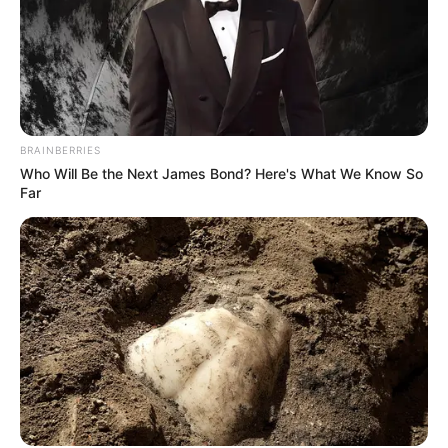
arche avec Simon et Talina a été un pur
bonheur. Ce sont de grands professionnels, très
carrés, qui ont su garder cette notion de jeu qui
m’est chère : cet esprit d’amusement et
d’émerveillement.
BRAINBERRIES
Le fait de réussir ces examens a-t-il un
Who Will Be the Next James Bond? Here's What We Know So
rapport avec ce que Rose ressent envers son
Far
père, le grand chef Auguste Armand ?
Je pense qu’il y a une part de conscient et
d’inconscient dans tous nos choix. Quand Rose
arrête de se mentir et qu’elle admet aimer la
cuisine, elle réalise qu’elle était simplement en
rébellion contre son père. Elle a écarté la
cuisine par rejet de lui, alors que c’est dans son
ADN. Il y avait aussi son positionnement par
rapport à sa sœur : il est parfois difficile