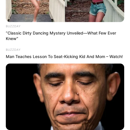
BUZZDAY
“Classic Dirty Dancing Mystery Unveiled—What Few Ever
Knew"
BUZZDAY
Man Teaches Lesson To Seat-Kicking Kid And Mom – Watch!
AlloCiné : Qu’avez-vous ressenti en
découvrant le défi culinaire que Rose a décidé
de relever dans “Ici tout commence” ?