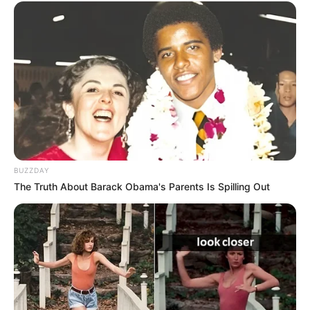
BUZZDAY
The Truth About Barack Obama's Parents Is Spilling Out
Avec AlloCiné, Vanessa Demouy revient sur
toute cette intrigue et évoque ce qui attend
Rose cet été…