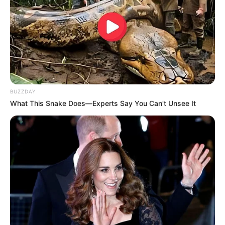
BUZZDAY
What This Snake Does—Experts Say You Can't Unsee It