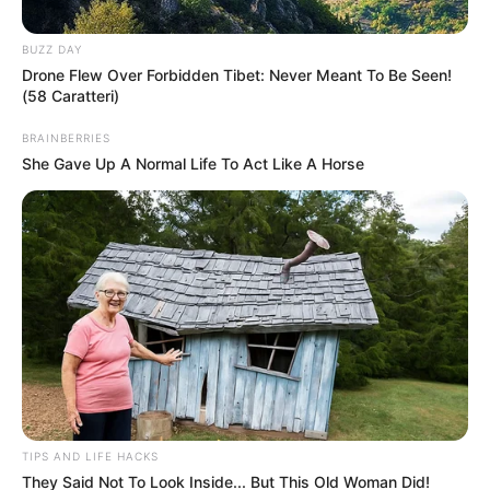
BUZZ DAY
Drone Flew Over Forbidden Tibet: Never Meant To Be Seen!
(58 Caratteri)
BRAINBERRIES
“J’ai laissé Antoine
She Gave Up A Normal Life To Act Like A Horse
ce matin” : Mélanie
(Mariés au premier
regard) séparée de
son mari à son
départ de son
TIPS AND LIFE HACKS
They Said Not To Look Inside... But This Old Woman Did!