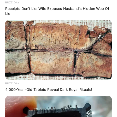
BUZZ DAY
Receipts Don't Lie: Wife Exposes Husband's Hidden Web Of
Lie
BUZZ DAY
4,000-Year-Old Tablets Reveal Dark Royal Rituals!