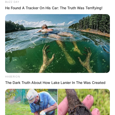
regard : Mélanie
BUZZ DAY
He Found A Tracker On His Car: The Truth Was Terrifying!
explique pourquoi elle
est séparée d’Antoine
après leur voyage de
noces
Comme les téléspectateurs ont pu le voir lors
de son arrivée à Gibraltar, mais également au
moment de voyager pour sa lune de miel,
HABERION
Mélanie a la phobie de l’avion. Alors pour rentrer
The Dark Truth About How Lake Lanier In The Was Created
en France, celle qui a été recadrée par
Alex voyage différemment des autres.
“Je suis
dans la voiture pour aller direction Tanger, là où
je vais prendre le bateau pour faire la
traversée”
, explique-t-elle dans le prochain