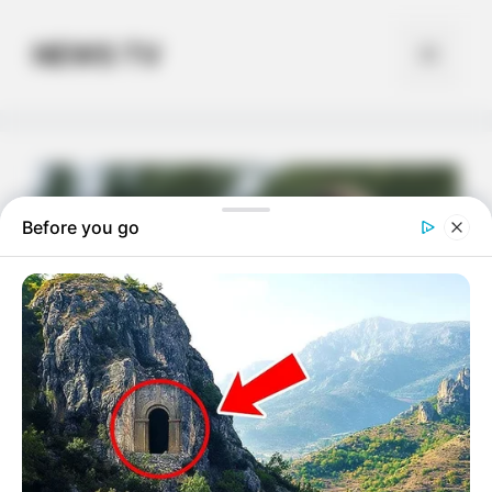
Skip
to
NEWS TV
Menu
content
Before you go