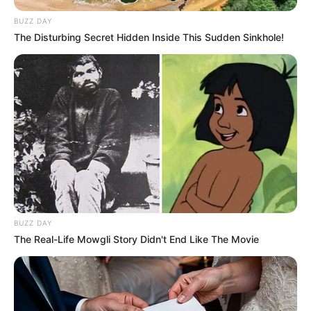
BUZZ DAY
The Disturbing Secret Hidden Inside This Sudden Sinkhole!
BUZZ DAY
The Real-Life Mowgli Story Didn't End Like The Movie