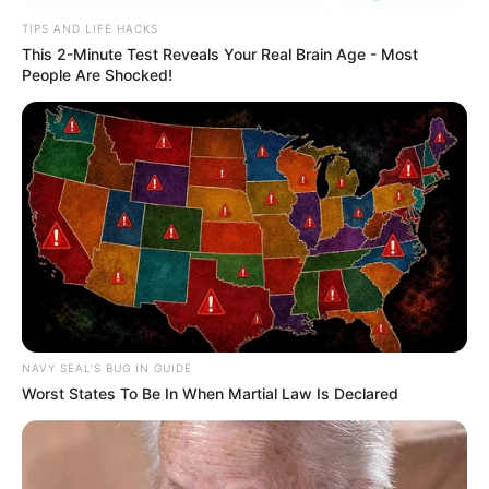
TIPS AND LIFE HACKS
This 2-Minute Test Reveals Your Real Brain Age - Most
People Are Shocked!
NAVY SEAL'S BUG IN GUIDE
Worst States To Be In When Martial Law Is Declared