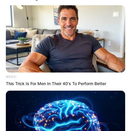
Alex raconte que Karim était nerveux avant le meurtre
25 à 45 min, c’est le temps pour aller de chez
Karim à Arthur. Martin commence à se
MEDVI
demander si Karim s’est débarrassé de l’arme
This Trick Is For Men In Their 40's To Perform Better
et qu’ensuite il a appelé Martin.
Martin confie à
Damien « put*** il l’a fait »
. Karim meurtrier,
vous y croyez ?