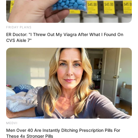
FRIDAY PLANS
Soizic est malade, c’est son tour
ER Doctor: "I Threw Out My Viagra After What I Found On
CVS Aisle 7"
Bruno rentre, Samuel le nargue… il finit par
partir. Samuel va s’occuper du repas. Bruno
semble blessé des petites remarques.
Martin convoque Alex
car il sait que c’est un
ami de Karim. Alex dit qu’il n’est au courant de
rien qui pourrait l’aider.
Alex finit par révéler
que Karim était nerveux, agressif, pas dans
son état normal aux alentours de 18h
.
MEDVI
Men Over 40 Are Instantly Ditching Prescription Pills For
These 4x Stronger Pills