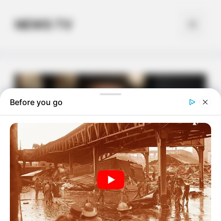
Skip
to
NEWS TV
Menu
content
Before you go