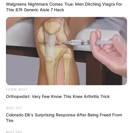
Walgreens Nightmare Comes True: Men Ditching Viagra For
This 87¢ Generic Aisle 7 Hack
FORGE BODY
Orthopedist: Very Few Know This Knee Arthritis Trick
c’est le choc quand Emilie apprend aux Delcourt que Karim est
BUZZ DAY
en GAV
Colorado Elk's Surprising Response After Being Freed From
Tire
Marguerite ne donne pas à Daniel sa béquille
tant qu’il n’a pas répondu au SMS de Sébastien.
BUZZ DAY