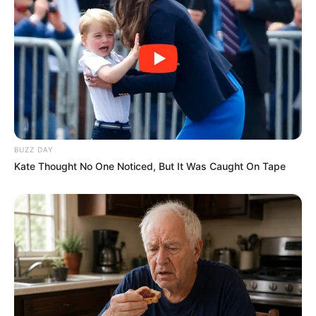
BUZZ DAY
Nina dévastée de la mort d’Arthur
Kate Thought No One Noticed, But It Was Caught On Tape
Karim pense qu’Arthur était le complice de
Joyce
: il estime qu’il a gagné d’un côté, il ne
sera jamais condamné. Karim se demande si le
coupable n’est pas un proche des victimes de
Joyce.
Lou a emmené Nina à la plage pour lui dire qu’il
est arrivé quelque chose de très grave à Arthur.