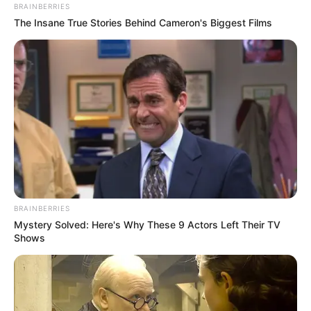
BRAINBERRIES
The Insane True Stories Behind Cameron's Biggest Films
Karim et Victor tristes de l’état de Nina avec Lou en prison
La résumé anticipé de
Demain nous
appartient du 29 juin
BRAINBERRIES
Mystery Solved: Here's Why These 9 Actors Left Their TV
2026 : la série télé de
Shows
TF1
Partagez vos avis sur l’épisode
Demain nous