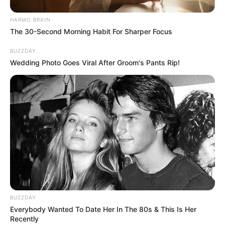
La prochaine intrigue s’annonce autour
d’
Astrid
jouée par
Lucie Lucas
: cette
HARMO BRAIN
fois, pas de cours de danse. C’est bon,
The 30-Second Morning Habit For Sharper Focus
on a assez donné !
Chloé
et
Audrey
la
BUZZDAY
retrouvent enfermée dans sa chambre :
Wedding Photo Goes Viral After Groom's Pants Rip!
elle aurait été agressée. Qui lui en veut ?
Soizic
et
Bruno
continuent de jouer : qui
va gagner ?
Soizic
a capté
que
Pearl
n’existe pas. Quelle issue pour
ce duo après ce petit jeu de dupes ?
Vont-ils finir en couple ?
Un épisode fort surtout autour de l’arche
principale et de
Lou
qui se dénonce, avec
ses conséquences. Les intrigues
secondaires comme
Astrid
… bof, bof
pour le moment, espérons que ça
BUZZDAY
devienne plus passionnant
Everybody Wanted To Date Her In The 80s & This Is Her
avec
Victoire
qui devrait entrer en scène
Recently