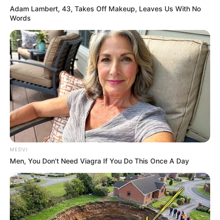
Adam Lambert, 43, Takes Off Makeup, Leaves Us With No
Words
MEDVI
Men, You Don't Need Viagra If You Do This Once A Day