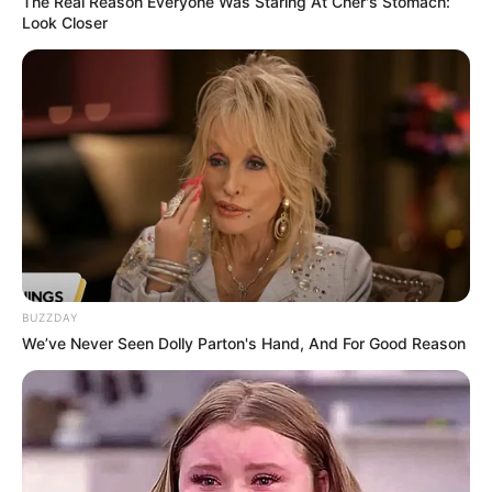
The Real Reason Everyone Was Staring At Cher's Stomach:
Look Closer
BUZZDAY
We’ve Never Seen Dolly Parton's Hand, And For Good Reason