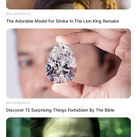
BRAINBERRIES
The Adorable Model For Simba In The Lion King Remake
Karim et Victor
partagent un
moment d’émotion
: la lettre
BRAINBERRIES
Discover 15 Surprising Things Forbidden By The Bible
déchirante de Nina
– Demain nous