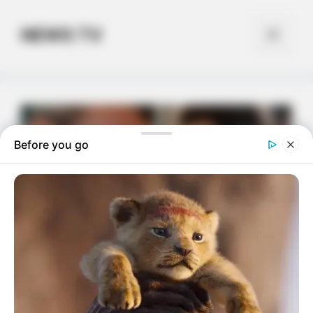
Skip
to
NEWS TV
Menu
content
Before you go