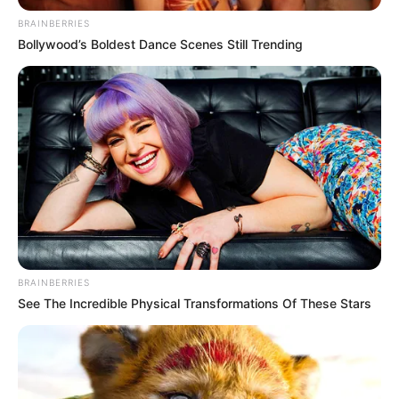
BRAINBERRIES
Bollywood’s Boldest Dance Scenes Still Trending
Les+
On savait que
Lou
finirait par craquer,
mais la voir débarquer au commissariat
pour tout avouer et disculper
Victor
, c’est
fort. On voit qu’elle tient beaucoup
à
Victor
et ne veut surtout pas qu’il paye
à sa place.
BRAINBERRIES
La scène entre
Lou
et
Karim
en garde à
See The Incredible Physical Transformations Of These Stars
vue est sans doute
le moment fort de
l’épisode
. Ce « tu prendras soin de Nina
? », ces larmes aux yeux des deux
côtés… On se demande si on va