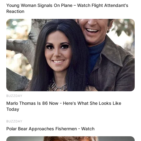
Young Woman Signals On Plane – Watch Flight Attendant's
parloir ?
Reaction
Nina va-t-elle se remettre
de l’absence
de sa maman Lou ?
BUZZDAY
Marlo Thomas Is 86 Now - Here's What She Looks Like
Today
BUZZDAY
Polar Bear Approaches Fishermen - Watch