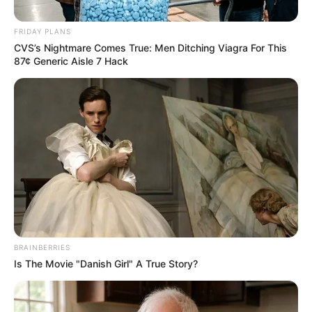
FRIDAY PLANS
CVS’s Nightmare Comes True: Men Ditching Viagra For This
87¢ Generic Aisle 7 Hack
La gaffe de
Stanislas qui
détruit Gaëtan et
enfonce Alice
(Noémie Zeitoun) –
BRAINBERRIES
Is The Movie "Danish Girl" A True Story?
Ici tout commence