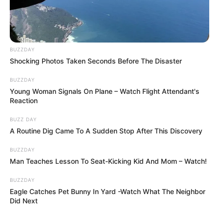
Anaïs réintègre le Double A grâce à Hector,
tandis que Bakary songe à rester à Calvières
malgré son départ prévu pour Bordeaux.
BUZZDAY
Shocking Photos Taken Seconds Before The Disaster
BUZZDAY
Young Woman Signals On Plane – Watch Flight Attendant's
Reaction
BUZZ DAY
A Routine Dig Came To A Sudden Stop After This Discovery
BUZZDAY
Man Teaches Lesson To Seat-Kicking Kid And Mom – Watch!
BUZZDAY
Eagle Catches Pet Bunny In Yard -Watch What The Neighbor
Did Next