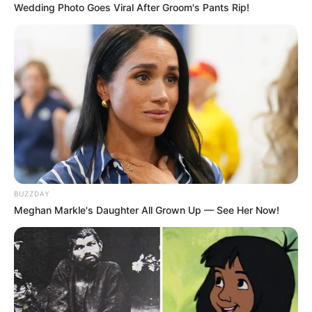
Wedding Photo Goes Viral After Groom's Pants Rip!
BUZZDAY
Meghan Markle's Daughter All Grown Up — See Her Now!