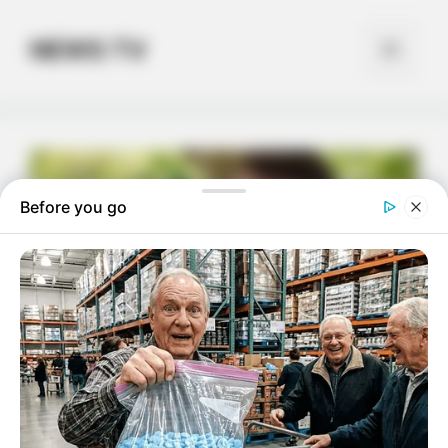
Skip
to
NEWS TV
Menu
content
Before you go