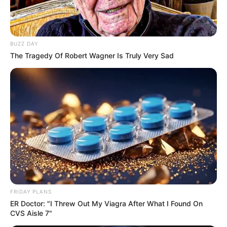
BUZZ DAY
The Tragedy Of Robert Wagner Is Truly Very Sad
FRIDAY PLANS
ER Doctor: "I Threw Out My Viagra After What I Found On
CVS Aisle 7"