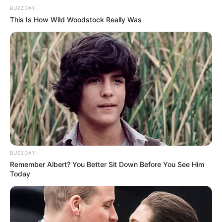
BUZZDAY
This Is How Wild Woodstock Really Was
BUZZDAY
Remember Albert? You Better Sit Down Before You See Him
Today