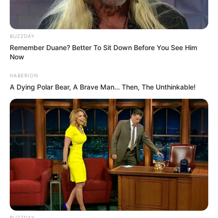
solaire, c’est une chouette recrue. On
adore
Charlie Loiselier
…elle est parfaite
dans ce rôle. Solenn semble l’opposée de
BUZZDAY
sa sœur Alice ! Ça promet de faire des
Remember Duane? Better To Sit Down Before You See Him
Now
étincelles
Solenn va-t-elle aider Alice
à reconquérir Gaëtan
, l’amour de sa vie ?
HABERION
Un épisode riche en rebondissements
A Dying Polar Bear, A Brave Man… Then, The Unthinkable!
avec des intrigues fortes. On ne s’ennuie
pas et ça fait du bien après l’intrigue de
Rose et des examens.
Quels sont les points positifs et négatifs de
l’épisode ? Réagissez en commentaires sur
le
forum ITC
sur l’épisode de ce soir.
BUZZDAY