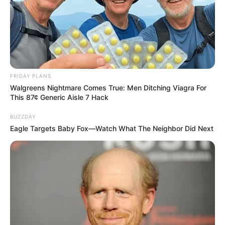
L’avis de Nouveautés-
Télé : notre critique Ici
tout commence du 30
juin 2026 avec
FRIDAY PLANS
Walgreens Nightmare Comes True: Men Ditching Viagra For
l’épisode 1469
This 87¢ Generic Aisle 7 Hack
BUZZDAY
Notre avis
Eagle Targets Baby Fox—Watch What The Neighbor Did Next