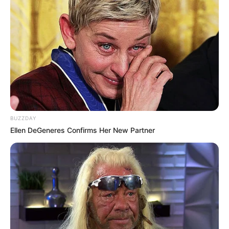
que le temps va aider pour qu’Alice et
Gaëtan se retrouvent. Les compliments
de
Teyssier
à
Anaïs
sont top, on voit
qu’il la respecte et l’admire comme cheffe
aujourd’hui, même si parfois il est
maladroit.
Anaïs reprend le Double
A
grâce au deal avec
Hector
qui va
organiser des défis pour trouver les
meilleurs pour le championnat des
BUZZDAY
écoles.
Ellen DeGeneres Confirms Her New Partner
Saison estivale oblige, on a droit à un peu
de plage,
beach-volley
avec une après
midi entre
Coline
,
Gary
,
Milan
et
Bakary
.
Ce dernier n’a pas envie de retourner à
Bordeaux, il ne veut pas de favoritisme
donc hors de question d’en parler à
Stanislas.
Bakary va-t-il négocier avec
Teyssier pour rester ?
Solenn
est