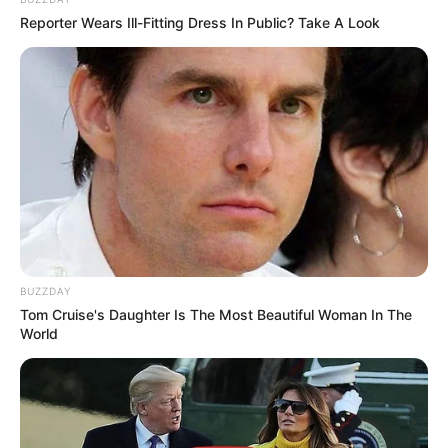
Reporter Wears Ill-Fitting Dress In Public? Take A Look
Solenn n’est pas accueillie à bras ouverts par Alice
Les 5 questions
qu’on se pose après
BUZZDAY
Tom Cruise's Daughter Is The Most Beautiful Woman In The
l’épisode ITC
World
Alice
arrivera-t-elle à
reconquérir
Gaëtan
ou la rupture est-elle
définitive ?