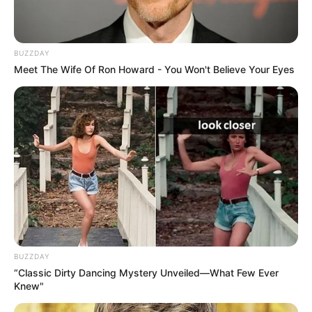
BUZZDAY
Meet The Wife Of Ron Howard - You Won't Believe Your Eyes
Les+
Quel épisode déchirant ! La rupture
entre
Gaëtan
et
Alice
fait mal. On
comprend la douleur de Gaëtan :
apprendre qu’on lui a caché une
grossesse et une IVG, c’est déjà violent,
mais découvrir que
tout le monde
(quasi) était au courant sauf lui
, ça
achève tout. Sa phrase
« Sans
confiance, on n’a plus rien à faire
BUZZDAY
ensemble »
est forte. Et pourtant, on a
“Classic Dirty Dancing Mystery Unveiled—What Few Ever
Knew"
aussi mal pour Alice, sincère dans ses
excuses, qui le supplie en vain… Espérons