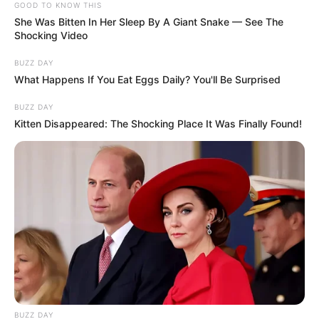
GOOD TO KNOW THIS
She Was Bitten In Her Sleep By A Giant Snake — See The
Shocking Video
BUZZ DAY
What Happens If You Eat Eggs Daily? You'll Be Surprised
BUZZ DAY
Kitten Disappeared: The Shocking Place It Was Finally Found!
BUZZ DAY