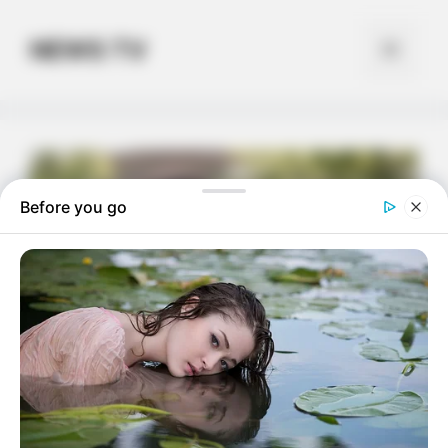
Skip
to
NEWS TV
Menu
content
Before you go