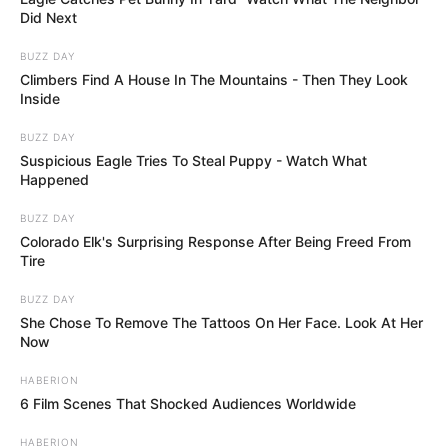
Did Next
BUZZ DAY
Climbers Find A House In The Mountains - Then They Look
Inside
BUZZ DAY
Suspicious Eagle Tries To Steal Puppy - Watch What
Happened
BUZZ DAY
Colorado Elk's Surprising Response After Being Freed From
Tire
BUZZ DAY
She Chose To Remove The Tattoos On Her Face. Look At Her
Now
HABERION
6 Film Scenes That Shocked Audiences Worldwide
HABERION