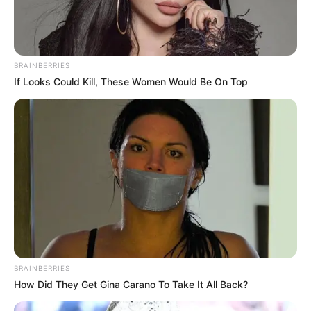
BRAINBERRIES
If Looks Could Kill, These Women Would Be On Top
Des retrouvailles
intenses entre Laury et
Antonin sur M6
BRAINBERRIES
How Did They Get Gina Carano To Take It All Back?
Laury arrive à Marseille. Lors de leurs