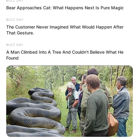
BUZZ DAY
Bear Approaches Cat: What Happens Next Is Pure Magic
BUZZ DAY
The Customer Never Imagined What Would Happen After
That Gesture.
BUZZ DAY
A Man Climbed Into A Tree And Couldn't Believe What He
Found