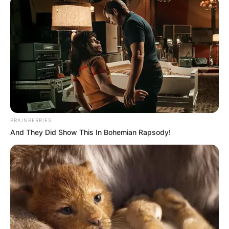
BRAINBERRIES
And They Did Show This In Bohemian Rapsody!