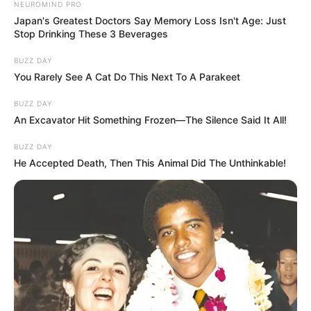
NEUROMIND PRO
Japan's Greatest Doctors Say Memory Loss Isn't Age: Just
Stop Drinking These 3 Beverages
BUZZ DAY
You Rarely See A Cat Do This Next To A Parakeet
BUZZ DAY
An Excavator Hit Something Frozen—The Silence Said It All!
BUZZ DAY
He Accepted Death, Then This Animal Did The Unthinkable!