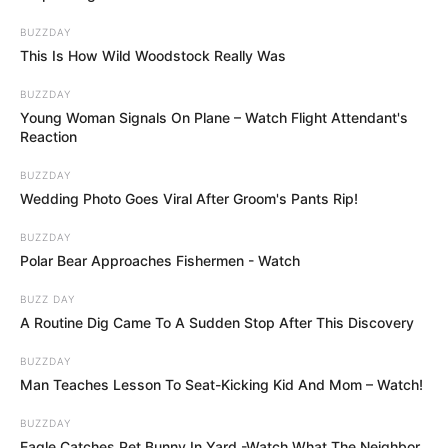
chaque lundi en prime time sur M6.
BUZZDAY
This Is How Wild Woodstock Really Was
BUZZDAY
Young Woman Signals On Plane – Watch Flight Attendant's
Reaction
BUZZDAY
Wedding Photo Goes Viral After Groom's Pants Rip!
BUZZDAY
Polar Bear Approaches Fishermen - Watch
BUZZ DAY
A Routine Dig Came To A Sudden Stop After This Discovery
BUZZDAY
Man Teaches Lesson To Seat-Kicking Kid And Mom – Watch!
BUZZDAY
Eagle Catches Pet Bunny In Yard -Watch What The Neighbor