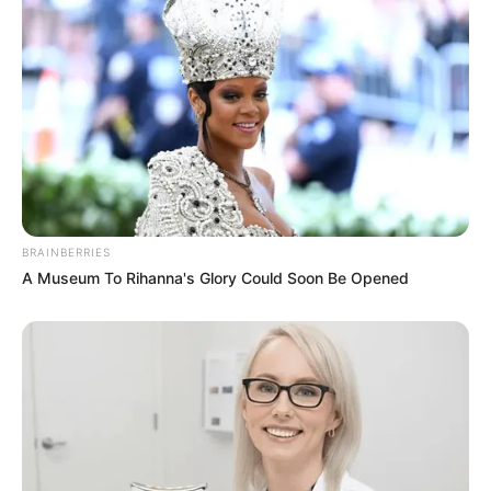
retrouvailles, le couple se jette dans les bras
l’un de l’autre au terminal de l’aéroport.
« C’était
interminable »
, lâche Antonin avec sa femme.
Cette dernière ne mâche d’ailleurs pas ses mots
face aux caméras de M6 sur cette séparation
avec Antonin.
« Quand il me prend dans les
bras à l’aéroport c’est très intense, c’est très
passionnel. La séparation a été infecte.
L’absence d’Antonin, c’était dur »
, déclare Laury.
BRAINBERRIES
A Museum To Rihanna's Glory Could Soon Be Opened
LIRE AUSSI
Un si grand soleil (spoiler) : un affreux chantage
pour Claudine
Un si grand soleil : les résumés des épisodes
jusqu’au 29 mai 2026 avec Claudine en plein
dérapage avec Becker