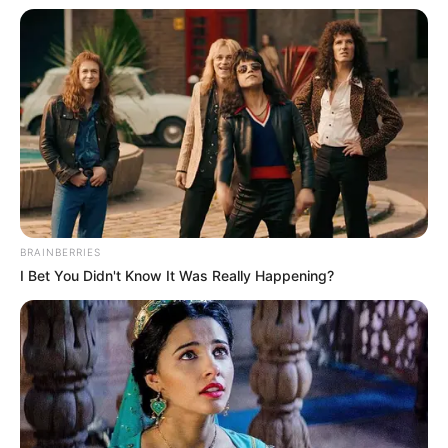
Mariés au premier
regard : un manque
difficile à maîtriser pour
BRAINBERRIES
I Bet You Didn't Know It Was Really Happening?
Laury et Antonin
Dans cet épisode inédit, Laury, en pleine nuit,
confie qu’elle n’a pas vu Antonin depuis 5 jours
et n’arrive pas à dormir car elle prend l’avion le
lendemain matin pour descendre à Marseille