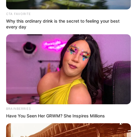
CTA FAVORITE
« La séparation a
Why this ordinary drink is the secret to feeling your best
every day
été infecte » Laury
ne mâche pas ses
mots avec Antonin
dans Mariés au
premier regard
BRAINBERRIES
(spoiler)
Have You Seen Her GRWM? She Inspires Millions