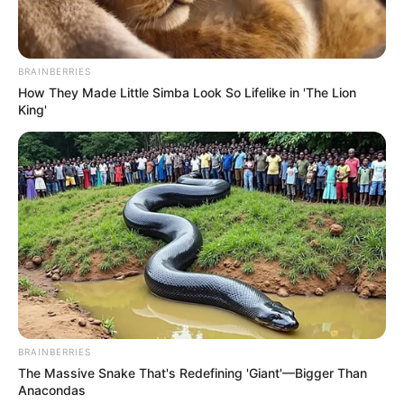
BRAINBERRIES
How They Made Little Simba Look So Lifelike in 'The Lion
Par le passé, l’hôtesse de l’air a connu des
King'
déceptions avec des hommes qui ne se sont
pas engagés avec elle malgré des promesses.
Laury a alors du mal à accorder sa confiance.
BRAINBERRIES
The Massive Snake That's Redefining 'Giant'—Bigger Than
Anacondas