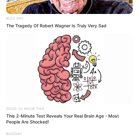
BUZZ DAY
The Tragedy Of Robert Wagner Is Truly Very Sad
GOOD TO KNOW THIS
This 2-Minute Test Reveals Your Real Brain Age - Most
People Are Shocked!
BUZZDAY