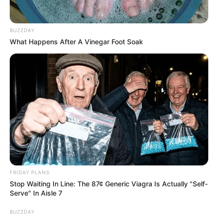
Environ 10 000 Français sont attendus les 6 et
BUZZDAY
7 juin prochains à l’hippodrome de Mauquenchy.
What Happens After A Vinegar Foot Soak
Nul doute que cet événement solidaire organisé
par les anciens candidats de
L’amour est dans
le pré
connaîtra un fort succès !
FRIDAY PLANS
Stop Waiting In Line: The 87¢ Generic Viagra Is Actually "Self-
Serve" In Aisle 7
BUZZDAY