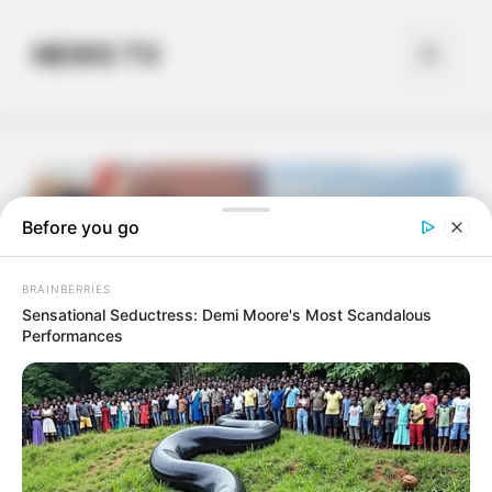
Skip
to
NEWS TV
Menu
content
Before you go
BRAINBERRIES
Sensational Seductress: Demi Moore's Most Scandalous
Performances