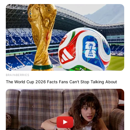
les agriculteurs qui sont dans une situation
financière difficile. Dans les colonnes du journal
local
Paris Normandie
, Gilles et Isabelle ont
annoncé cette heureuse nouvelle, tout en
dévoilant le lieu de rendez-vous des Marchés
de l’Amour 2026 : l’hippodrome de Mauquenchy,
à 30 minutes de Rouen. Ils ne seront pas les
seuls à participer à cette vaste opération,
puisqu’
une quinzaine d’ex-candidats
de
L’amour est dans le pré
sont attendus.
BRAINBERRIES
The World Cup 2026 Facts Fans Can't Stop Talking About
Un événement qui
coûte (beaucoup)
d’argent
Mais pour organiser un tel événement à échelle