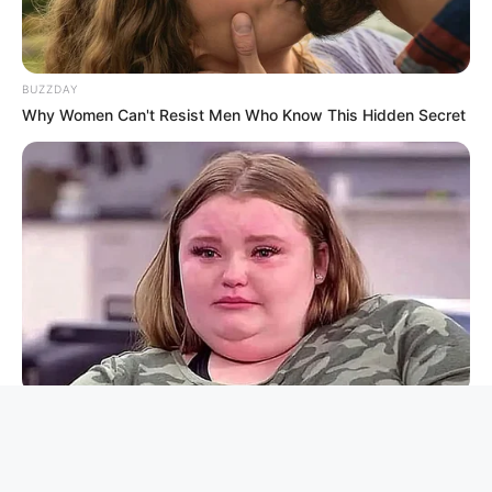
BUZZDAY
Why Women Can't Resist Men Who Know This Hidden Secret
HABERION
Remember Honey Boo Boo? Better To Sit Down Before You
See Her Now