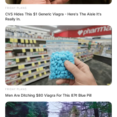
FRIDAY PLANS
CVS Hides This $1 Generic Viagra - Here's The Aisle It's
Really In.
FRIDAY PLANS
Men Are Ditching $80 Viagra For This 87¢ Blue Pill