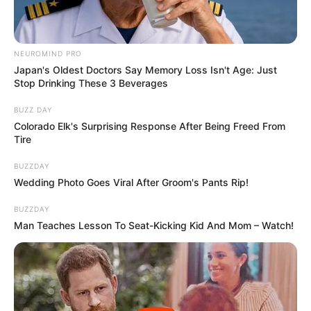
grandes étapes de leur histoire : “
Tout a
commencé par une lettre
. Une lettre qui a
changé nos vies et qui a marqué le début d’une
merveilleuse histoire d’amour. Depuis, nous
NEUROMIND PRO
Japan's Oldest Doctors Say Memory Loss Isn't Age: Just
écrivons chaque jour notre histoire à deux, et
Stop Drinking These 3 Beverages
hier, entourés de ceux que nous aimons,
nous
avons célébré le plus beau des chapitres :
BUZZ DAY
notre mariage
“. Pour l’occasion, une belle
Colorado Elk's Surprising Response After Being Freed From
Tire
brochettes d’anciens candidats de L’am
our est
dans le pré
étaient présents
.
Une très jolie
BUZZDAY
cérémonie champêtre, qu’ils ont organisé à
Wedding Photo Goes Viral After Groom's Pants Rip!
domicile, dans les Vosges !
BUZZDAY
Man Teaches Lesson To Seat-Kicking Kid And Mom – Watch!