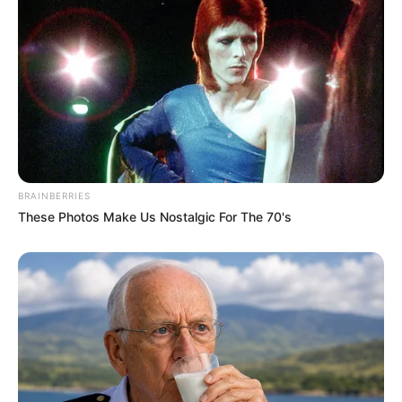
“Tout a commencé par
BRAINBERRIES
une lettre”
These Photos Make Us Nostalgic For The 70's
Jeudi 22 juin, Stéphane et Nejla ont partagé un
petit diaporama photo de leur mariage. Au
programme : cérémonie religieuse, laïque, lâché
de colombes, mais surtout beaucoup d’amour.
“
Nous voilà mariés
“, ont-ils écrit sous leur
publication, avant de retracer, émus, les