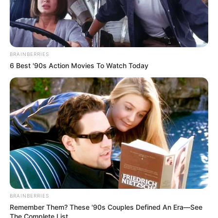
BRAINBERRIES
6 Best '90s Action Movies To Watch Today
BRAINBERRIES
Remember Them? These '90s Couples Defined An Era—See
The Complete List