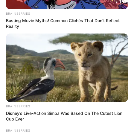
BRAINBERRIES
Busting Movie Myths! Common Clichés That Don't Reflect
Reality
L’amour est dans le
pré : “Nous voilà
mariés”, un couple
s’est dit oui !
La grande famille de L’amour est dans le pré a
BRAINBERRIES
célébré un nouveau mariage ! Deux tourtereaux
Disney’s Live-Action Simba Was Based On The Cutest Lion
issus de l’émission se sont dit oui, et ont
Cub Ever
partagé les photos de la cérémonie.
BRAINBERRIES