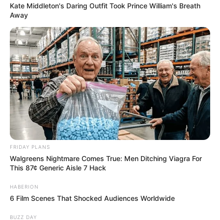
Kate Middleton's Daring Outfit Took Prince William's Breath
Away
FRIDAY PLANS
Walgreens Nightmare Comes True: Men Ditching Viagra For
This 87¢ Generic Aisle 7 Hack
HABERION
6 Film Scenes That Shocked Audiences Worldwide
BUZZ DAY