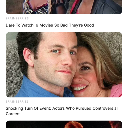
BRAINBERRIES
Dare To Watch: 6 Movies So Bad They're Good
BRAINBERRIES
Shocking Turn Of Event: Actors Who Pursued Controversial
Careers