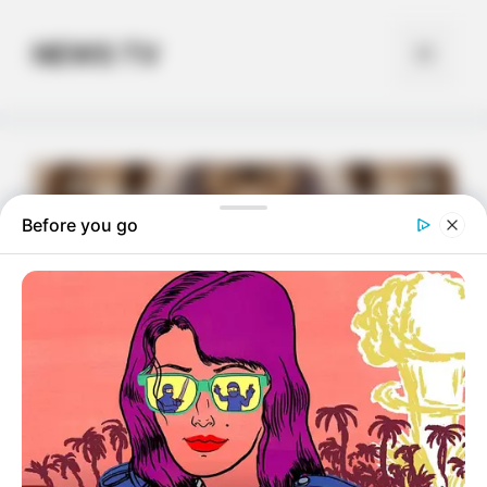
Skip
to
NEWS TV
Menu
content
Before you go