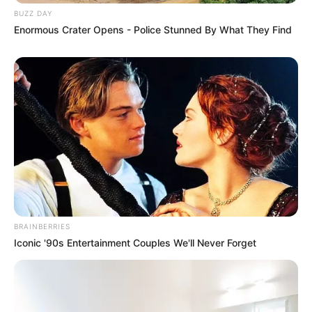
BUZZ DAY
Enormous Crater Opens - Police Stunned By What They Find
BRAINBERRIES
Iconic '90s Entertainment Couples We'll Never Forget