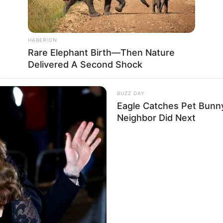
HABERION
Rare Elephant Birth—Then Nature
Delivered A Second Shock
BUZZ DAY
Eagle Catches Pet Bunn
Neighbor Did Next
ient en avance du
2026 (spoilers)
rid dévoile une facette inattendue de sa