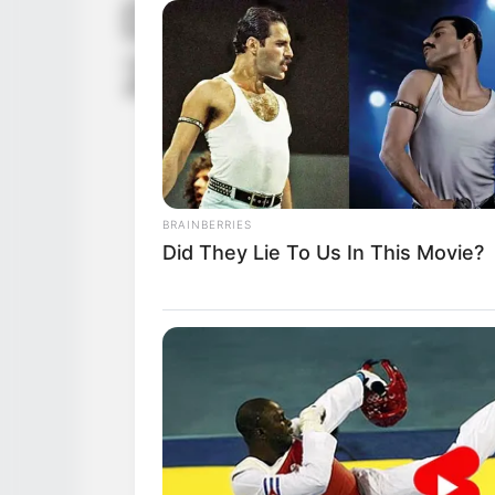
Demain nous appa
29 juin au 3 juill
BRAINBERRIES
Did They Lie To Us In This Movie?