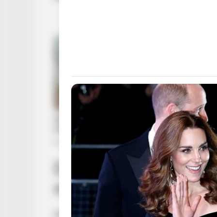
Demain nous appart
mercredi 1er juillet 
Dans
DNA épisode 2238
: Le passé d’Ast