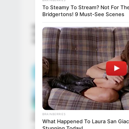
To Steamy To Stream? Not For Th
Bridgertons! 9 Must-See Scenes
Découvrez les spoilers de Demain nous a
de théâtre de Marco bouleverse l’avanc
touche enfin son rêve. Voici les résumé
BRAINBERRIES
What Happened To Laura San Giaco
Stunning Today!