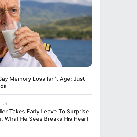
Say Memory Loss Isn't Age: Just
ods
RION
dier Takes Early Leave To Surprise
e, What He Sees Breaks His Heart