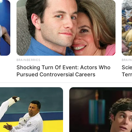
rtient (spoilers) du
et 2026
BRAINBERRIES
BRAIN
Shocking Turn Of Event: Actors Who
Sci
Pursued Controversial Careers
Terr