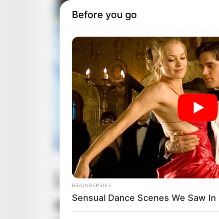
Before you go
L’aveu de Marco f
BRAINBERRIES
et Mona prête à 
Sensual Dance Scenes We Saw In