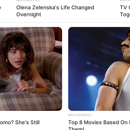
e
Olena Zelenska's Life Changed
TV 
Overnight
Tog
ppartient du 29 juin au 3 juillet 2026. Le coup
ée de l’enquête, Mona (Catherine Benguigui)
s courts de DNA à trois semaines d’avance.
BRAINBERRIES
mo? She's Still
Top 8 Movies Based On R
Them!