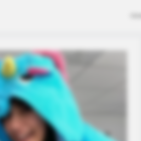
Hom
d In The Whole World