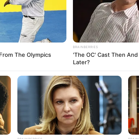
BRAINBERRIES
From The Olympics
'The OC' Cast Then And
Later?
BRAINBERRIES
BRAIN