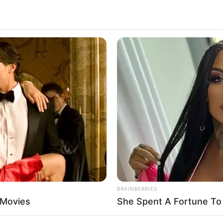
ait vaciller l’enquête
BRAINBERRIES
tout pour son idole –
 Movies
She Spent A Fortune To