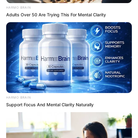
derniers sont les heureux parents de cinq
HARMO BRAIN
garçons. Cependant, le couple ne serait pas
Adults Over 50 Are Trying This For Mental Clarity
contre l’idée d’agrandir la famille afin d’avoir une
petite fille. En attendant, Justine gère l’équilibre
de la maison puisqu’elle est mère au foyer
tandis que son mari travaille dans une
concession automobile. Et même s’ils vivent
confortablement,cela ne les empêche pas de
faire attention au coût de la vie.
HARMO BRAIN
Support Focus And Mental Clarity Naturally