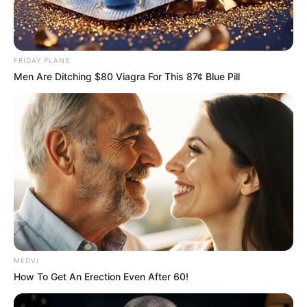
FRIDAY PLANS
Men Are Ditching $80 Viagra For This 87¢ Blue Pill
MEDVI
How To Get An Erection Even After 60!