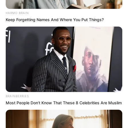
HARMO BRAIN
Keep Forgetting Names And Where You Put Things?
“Le plein nous
coûte 230 euros” :
Kevin Dantan
(Familles
nombreuses)
BRAINBERRIES
déplore le coût de
Most People Don't Know That These 8 Celebrities Are Muslim
l’essence et prend