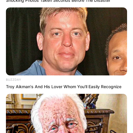
Shocking Photos Taken Seconds Before The Disaster
BUZZDAY
Troy Aikman's And His Lover Whom You'll Easily Recognize