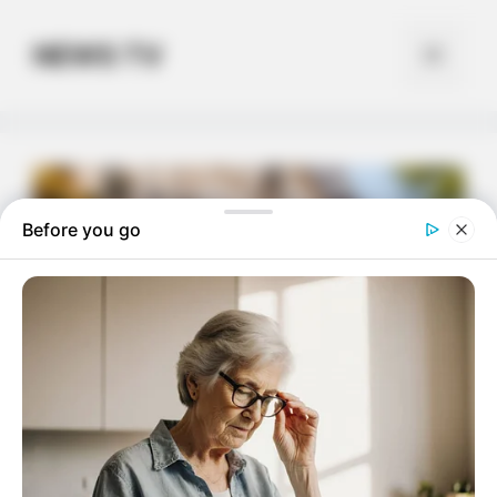
Skip
to
NEWS TV
Menu
content
Before you go