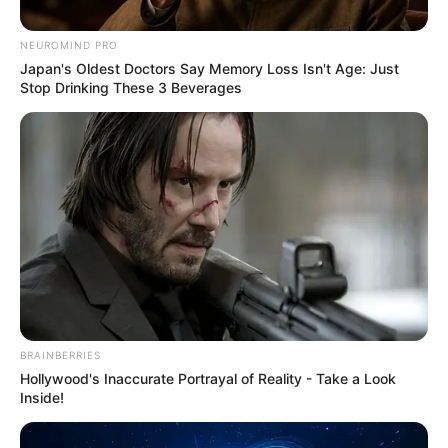
NEUROMIND PRO
Japan's Oldest Doctors Say Memory Loss Isn't Age: Just
Stop Drinking These 3 Beverages
Léa (Marie
Hennerez) et
Babeth redoutent
le pire : Patrick
BRAINBERRIES
dans le coma, son
Hollywood's Inaccurate Portrayal of Reality - Take a Look
Inside!
pronostic vital