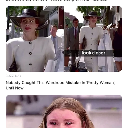
Vanessa demande à Charlie un café glacé, mais
elle ne sait pas faire. Au final, c’est Vanessa qui
se le prépare en l’absence de Thomas derrière
le comptoir.
BUZZ DAY
Nobody Caught This Wardrobe Mistake In 'Pretty Woman',
Until Now