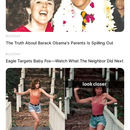
conséquences plainte d’Ophélie, et Laura et
Barbara (
Léa François
) tombent sur des
braconniers armés en pleine rando, sous les
tirs.
BUZZDAY
The Truth About Barack Obama's Parents Is Spilling Out
BUZZDAY
Eagle Targets Baby Fox—Watch What The Neighbor Did Next