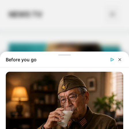
Skip
to
NEWS TV
Menu
content
Before you go