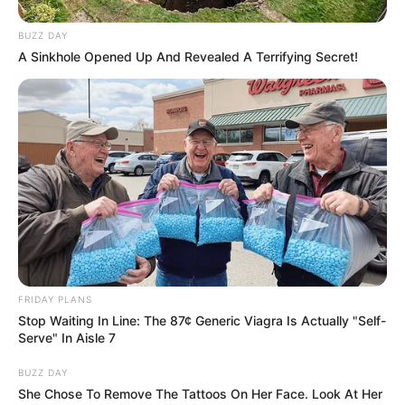
BUZZ DAY
A Sinkhole Opened Up And Revealed A Terrifying Secret!
FRIDAY PLANS
Stop Waiting In Line: The 87¢ Generic Viagra Is Actually "Self-
Serve" In Aisle 7
BUZZ DAY
She Chose To Remove The Tattoos On Her Face. Look At Her