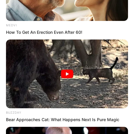
MEDVI
How To Get An Erection Even After 60!
Qu’est ce qui arrive en ce moment à Blanche ?
Blanche se confie à Luna et lui parle de Didier,
un « facho » : au début, elle a failli se faire
avoir. Il a cru qu’elle était une des
leurs.
Blanche avoue à Luna qu’elle n’aurait
peut-être pas réagi comme ça si William était
blanc
. Luna dit qu’on a tous des préjugés.
BUZZDAY
Bear Approaches Cat: What Happens Next Is Pure Magic