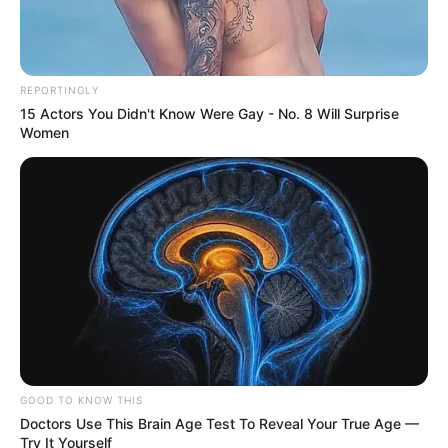
REPORTINGLY
15 Actors You Didn't Know Were Gay - No. 8 Will Surprise
Women
Babeth et Léa ont peur que Patrick meure
L’essentiel en un clin d’oeil :
GOOD TO KNOW THIS
Patrick, opéré après avoir été touché par une
Doctors Use This Brain Age Test To Reveal Your True Age —
arme de 9 mm lors du transfert de Dassaru,
Try It Yourself