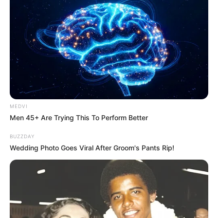
engagé – Plus belle
la vie 3 juillet 2026
(épisode 619,
résumé complet)
MEDVI
Men 45+ Are Trying This To Perform Better
Découvrez le
résumé complet de Plus belle la
BUZZDAY
vie
en avance du vendredi 3 juillet 2026 avec
Wedding Photo Goes Viral After Groom's Pants Rip!
l’épisode 617. Patrick (Jérôme Bertin) reste dans
le coma après son opération par Isaac
(
Jonathan Cardonnel
) : les prochaines heures
sont déterminantes, tandis que Léa (
Marie
Hennerez
) et Babeth (
Marie Réache
)
angoissent d’un drame. Vanessa redoute les