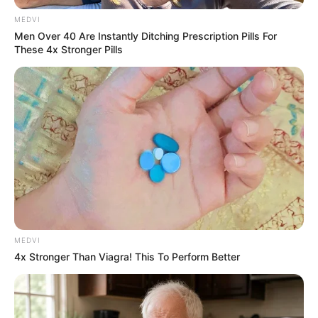
les
spoilers complets
par rapport aux intrigues
du jour à Marseille.
MEDVI
Men Over 40 Are Instantly Ditching Prescription Pills For
These 4x Stronger Pills
Plus belle la vie en
avance : Vanessa flippe
avec la plainte
d’Ophélie
MEDVI
4x Stronger Than Viagra! This To Perform Better