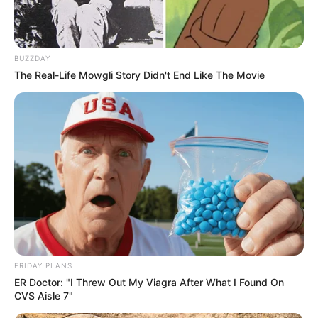
BUZZDAY
The Real-Life Mowgli Story Didn't End Like The Movie
FRIDAY PLANS
ER Doctor: "I Threw Out My Viagra After What I Found On
CVS Aisle 7"