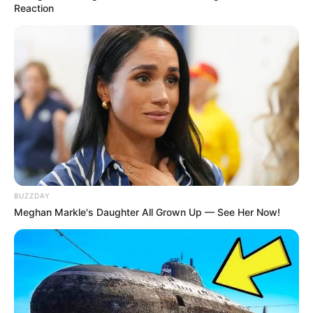
Reaction
Babeth et Léa sont désemparées, elles
attendent à l’hôpital :
Patrick est au bloc
BUZZDAY
depuis plusieurs heures
.
Meghan Markle's Daughter All Grown Up — See Her Now!
Isaac a opéré Patrick, il est toujours dans le
coma… mais
son pronostic vital reste engagé
.
Les prochaines heures vont être déterminantes.
Boher s’occupe d’amener les enfants à l’école.