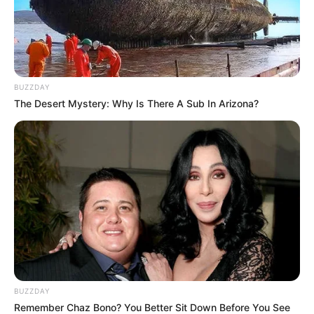
Patrick a été touché par une arme de 9 mm
.
Des barrages routiers sont mis en place pour
arrêter Dassari & co.
BUZZDAY
The Desert Mystery: Why Is There A Sub In Arizona?
Morgane veut arrêter les coupables, elle est déterminée
BUZZDAY
Morgane est choquée, mais elle a besoin de
Remember Chaz Bono? You Better Sit Down Before You See