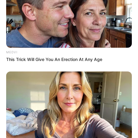
seront décisives.
Patrick a été touché par une arme de 9
mm
: des barrages routiers sont installés
pour arrêter Dassari et ses complices.
Blanche s’excuse auprès de William pour
la gifle, mais
il lui reproche d’avoir perdu
son boulot à cause d’elle
: le ton monte.
MEDVI
Vanessa redoute les conséquences de
This Trick Will Give You An Erection At Any Age
la plainte d’Ophélie
et confie à Thomas
que c’est comme si Ophélie n’était plus sa
fille.
En pleine rando,
Laura et Barbara
tombent sur des hommes armés
: un
coup de feu éclate et les filles fuient sous
les tirs.
Tout ce qu’il faut savoir sur l’épisode 619 de
Plus belle la vie du 3 juillet 2026, tous