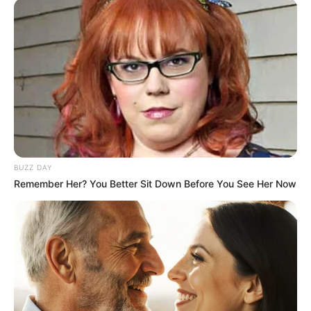
Vanessa redoute le procès
L’épicier Didier, près du Pavillon des fleurs, vient
voir Blanche : il la soutient et il trouve qu’elle a
du cran de s’en prendre à lui. Il dit à Blanche
qu’elle ne doit pas avoir honte. Blanche lui
demande de sortir.
BUZZ DAY
Remember Her? You Better Sit Down Before You See Her Now
Stanislas a eu les collègues de Perpignan,
une
voiture carbonisée a été retrouvée
: Dassari et
ses complices ont dû passer par les
départementales pour rejoindre Perpignan.