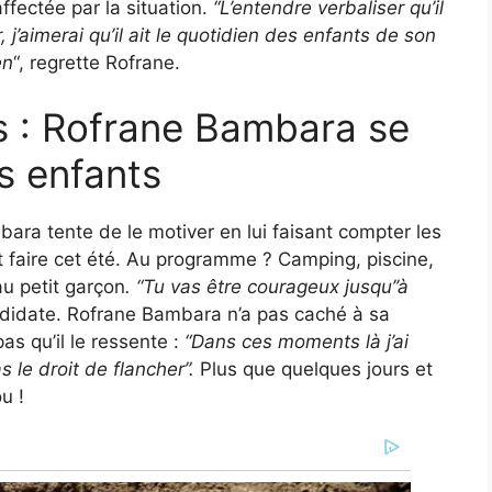
ffectée par la situation.
“L’entendre verbaliser qu’il
 j’aimerai qu’il ait le quotidien des enfants de son
en
“, regrette Rofrane.
s : Rofrane Bambara se
es enfants
ara tente de le motiver en lui faisant compter les
nt faire cet été. Au programme ? Camping, piscine,
u petit garçon
. “Tu vas être courageux jusqu’’à
ndidate. Rofrane Bambara n’a pas caché à sa
as qu’il le ressente :
“Dans ces moments là j’ai
s le droit de flancher”.
Plus que quelques jours et
u !