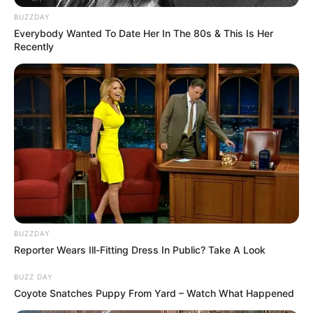
BUZZDAY
Everybody Wanted To Date Her In The 80s & This Is Her
Recently
BUZZDAY
Reporter Wears Ill-Fitting Dress In Public? Take A Look
BUZZ DAY
Coyote Snatches Puppy From Yard – Watch What Happened