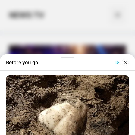
Skip
to
NEWS TV
Menu
content
Before you go