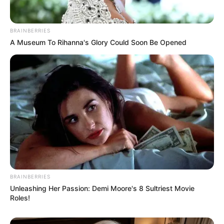
BRAINBERRIES
A Museum To Rihanna's Glory Could Soon Be Opened
BRAINBERRIES
Unleashing Her Passion: Demi Moore's 8 Sultriest Movie
Roles!