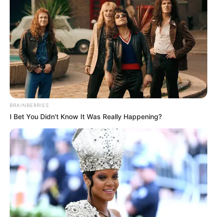
maître de midi d’avoir voulu arrêter le jeu.
Cyprien avait déjà envisagé de partir à
l’automne dernier, Jean-Luc Reichmann savait
qu’il avait
« une date butoir »
.
BRAINBERRIES
I Bet You Didn't Know It Was Really Happening?