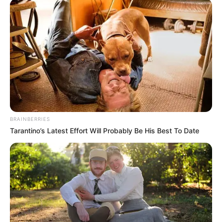
BRAINBERRIES
Tarantino’s Latest Effort Will Probably Be His Best To Date
En effet, après quasiment deux ans de
participation,
Émilien
a été éliminé le 6 juillet
2025. Deux mois après, Cyprien, étudiant et
jeune chef d’orchestre de 22 ans, débarque
dans
Les 12 coups de midi
et reste sept mois à
l’antenne. Après être devenu le troisième plus
grand maître de midi de l’histoire, il a décidé de