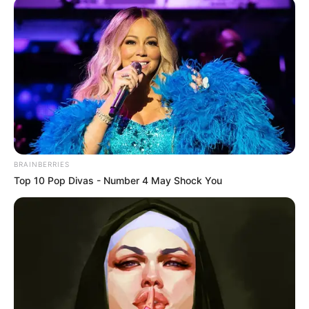
Le départ de Cyprien
a-t-il impacté Les 12
coups de midi sur TF1 ?
Malgré cette succession de maîtres de midi
depuis le départ de Cyprien, le succès est
toujours présent pour
Les 12 coups de midi
sur
BRAINBERRIES
TF1. En revanche, en frontal,
Tout le monde
Top 10 Pop Divas - Number 4 May Shock You
veut prendre sa place
sur France 2 réalise de
très belles performances grâce
à
Vincent
, devenu le plus grand champion du
jeu animé par
Cyril Féraud
en ce mois de mai
2026.
Pour le moment, l’instabilité des maîtres de midi