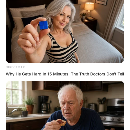
DIRECTMAX
Why He Gets Hard In 15 Minutes: The Truth Doctors Don't Tell
LIRE AUSSI
“Tu me fous le camp !” Bruno Guillon vire une
candidate de Chacun son tour
Anne-Claire Coudray : il y a du changement sur