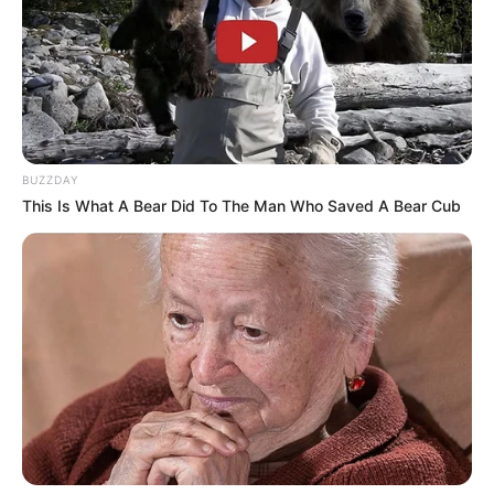
BUZZDAY
This Is What A Bear Did To The Man Who Saved A Bear Cub