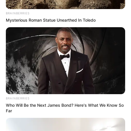
BRAINBERRIES
Mysterious Roman Statue Unearthed In Toledo
Les 12 coups de
midi : ce que pense
Jean-Luc
Reichmann depuis
le départ de
BRAINBERRIES
Who Will Be the Next James Bond? Here's What We Know So
Far
Cyprien sur TF1