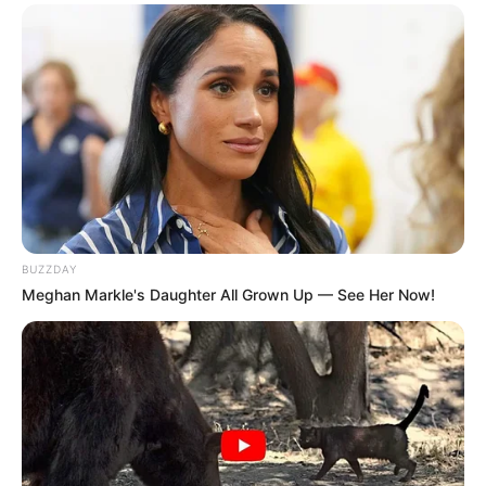
priorités »
. Il ajoute à propos de Cyprien :
« Il
sait ce qu’il doit faire et que sa priorité n’est pas
matérielle ni pécuniaire et c’est ça qui est beau
dans son parcours »
.
Les 12 coups de midi
sont à retrouver tous les
jours dès 11h50 sur TF1.
BUZZDAY
Meghan Markle's Daughter All Grown Up — See Her Now!