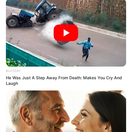
BUZZDAY
He Was Just A Step Away From Death: Makes You Cry And
Laugh