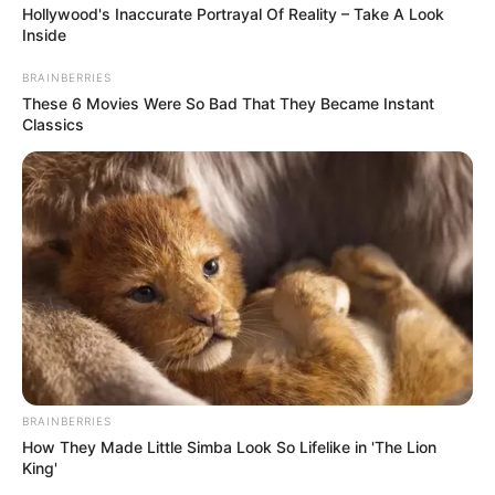
Hollywood's Inaccurate Portrayal Of Reality – Take A Look
qu’ils
crèvent l’abcès
.
Inside
BRAINBERRIES
These 6 Movies Were So Bad That They Became Instant
Classics
Barbara choquée par le mot spontané de Yaël pour Louis
Louis propose à Yaël une balade à vélo, et là il
BRAINBERRIES
dit « oui papa » :
c’est la cata, tout le monde
How They Made Little Simba Look So Lifelike in 'The Lion
est choqué
.
King'
Vadim réfléchit aux modalités de l’enterrement