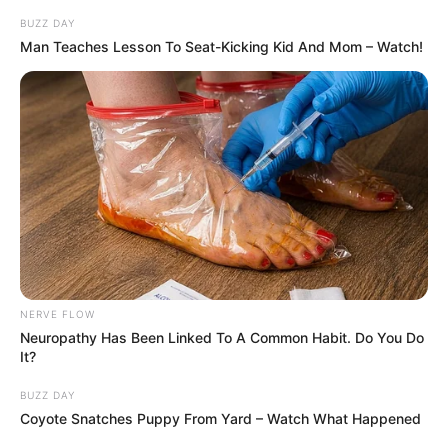
BUZZ DAY
Man Teaches Lesson To Seat-Kicking Kid And Mom – Watch!
NERVE FLOW
Neuropathy Has Been Linked To A Common Habit. Do You Do
It?
BUZZ DAY
Coyote Snatches Puppy From Yard – Watch What Happened
Barbara (Léa François) et Louis … avec Yaël au milieu, une petite
famille se forme