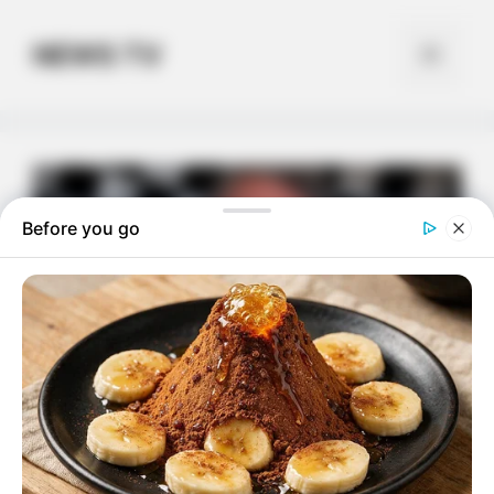
Skip
to
NEWS TV
Menu
content
Before you go