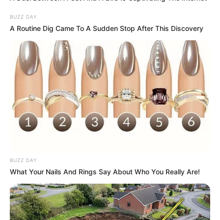
BUZZ DAY
A Routine Dig Came To A Sudden Stop After This Discovery
BUZZ DAY
What Your Nails And Rings Say About Who You Really Are!