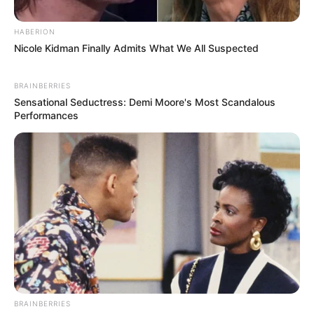
HABERION
Nicole Kidman Finally Admits What We All Suspected
BRAINBERRIES
Sensational Seductress: Demi Moore's Most Scandalous
Performances
Quels sont les
moments forts de
l’épisode de Plus belle
la vie en avance (TF1)
du 5 juin 2026 ? en
BRAINBERRIES