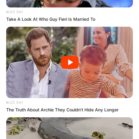
BUZZ DAY
Take A Look At Who Guy Fieri Is Married To
BUZZ DAY
The Truth About Archie They Couldn't Hide Any Longer