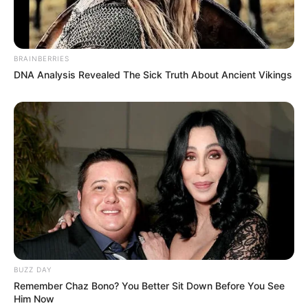
Louis avoue qu’il est heureux, mais que ça le
fait flipper aussi.
Il se sent lié à ce petit
bonhomme
. Djawad dit qu’il n’a pas connu son
père biologique. Djawad lui dit « bienvenue au
BRAINBERRIES
club ».
DNA Analysis Revealed The Sick Truth About Ancient Vikings
BUZZ DAY
Emma est-elle influencée par Alexis ?
Remember Chaz Bono? You Better Sit Down Before You See
Him Now