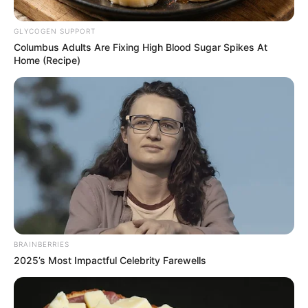
GLYCOGEN SUPPORT
Columbus Adults Are Fixing High Blood Sugar Spikes At
Home (Recipe)
Louis devient papa
: Barbara a pris une
BRAINBERRIES
grande décision
2025’s Most Impactful Celebrity Farewells
pour Yaël – Plus