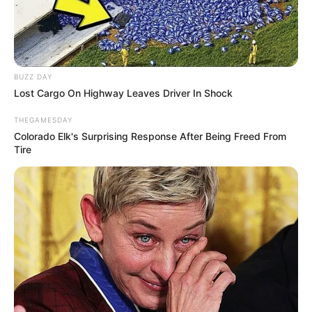
heureux
. Thomas lui dit « non ». Baptiste juge
que Mathis a besoin de sa maman.
BUZZ DAY
Lost Cargo On Highway Leaves Driver In Shock
THEGAMESDAY
Colorado Elk's Surprising Response After Being Freed From
Tire