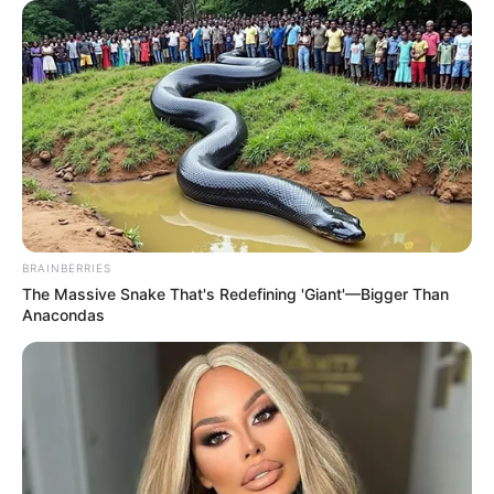
de sa mère. Noémie dit à Vadim que Patrick a
vraiment de l’affection pour lui et qu’il fait tout
pour lui montrer. Noémie trouve que c’est
dommage qu’il ne soit pas ouvert.
Patrick dit à Babeth qu’il ne s’imagine pas
laisser Vadim seul à l’enterrement. Babeth
pense qu’il ne doit pas forcer les choses, il va se
braquer. Et là,
Patrick reçoit un SMS de Vadim
qui accepte qu’il vienne à l’enterrement
.
BRAINBERRIES
The Massive Snake That's Redefining 'Giant'—Bigger Than
Anacondas