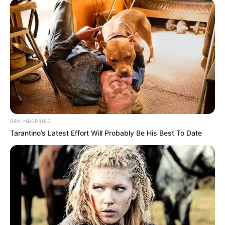
infos. Il va tenter de transmettre son portrait à
Charlotte Dubois pour affiner les traits.
Luna et Mirta tentent de convaincre Thomas de
faire revenir Chloé dans la pièce.
BRAINBERRIES
Tarantino’s Latest Effort Will Probably Be His Best To Date
Louis se confie à Djawad par rapport à Yaël
Louis se confie à Djawad : Yaël l’a appelé papa.