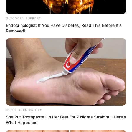
GLYCOGEN SUPPORT
Endocrinologist: If You Have Diabetes, Read This Before It's
Removed!
Découvrez le résumé complet de Plus belle la
vie en avance du vendredi 5 juin 2026 avec
GOOD TO KNOW THIS
l’épisode 599. Louis (Guillame Faure) appelé «
She Put Toothpaste On Her Feet For 7 Nights Straight – Here's
What Happened
papa » par Yaël : la phrase qui change tout.