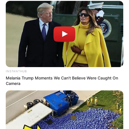
Baptiste débarque au Mistral, il demande
quelque chose de fort à Thomas. Il lui dit qu’il a
vu les séquences d’Emma et Mathis, c’était
touchant.
INSTANTHUB
Melania Trump Moments We Can't Believe Were Caught On
Camera
Thomas ne veut pas que Baptiste laisse Mathis
Baptiste annonce à Thomas qu’il a pris une
autre décision : il va laisser son fils être