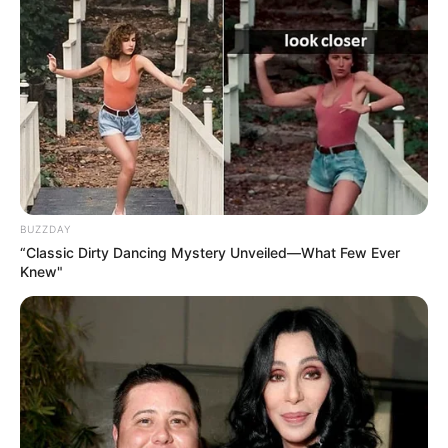
éditeur.
Il a même mentionné Margot dans la
page des remerciements
.
BUZZDAY
“Classic Dirty Dancing Mystery Unveiled—What Few Ever
Knew"
Gros rebondissement pour Cécile Alpjand dans l’affaire Atlan
Atlan lui dit que pour son prochain livre, il pense
à l’évolution de la responsabilité pénale.
Il lui
propose d’écrire cet ouvrage avec lui
. Atlan
juge qu’ils forment une très bonne équipe tous