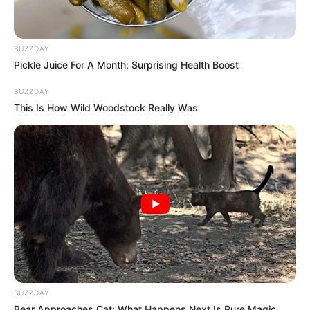
BUZZDAY
Pickle Juice For A Month: Surprising Health Boost
BUZZDAY
This Is How Wild Woodstock Really Was
BUZZDAY
Bear Approaches Cat: What Happens Next Is Pure Magic