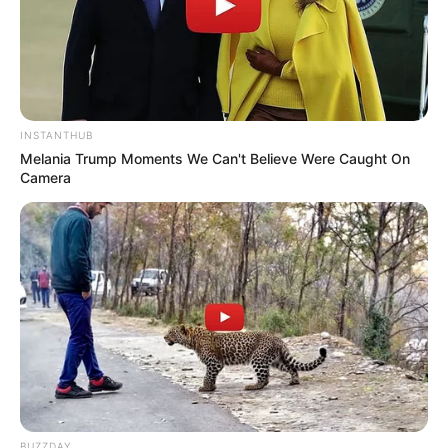
INSTANTHUB
Melania Trump Moments We Can't Believe Were Caught On
Camera
Claudine et Clément passent aux aveux
Claudine et Clément parlent à cœur ouvert à la
juge Alphand.
Claudine avoue qu’elle a aidé
BUZZDAY