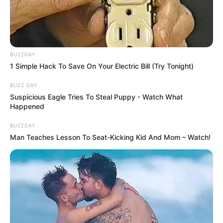
BUZZDAY
1 Simple Hack To Save On Your Electric Bill (Try Tonight)
BUZZ DAY
Suspicious Eagle Tries To Steal Puppy - Watch What
Charles n’a pas le choix : il va devenir parrain de Tomas
Happened
BUZZDAY
Man Teaches Lesson To Seat-Kicking Kid And Mom – Watch!