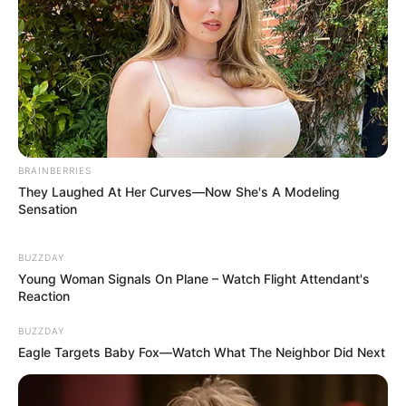
BRAINBERRIES
They Laughed At Her Curves—Now She's A Modeling
Sensation
BUZZDAY
Quels sont les
Young Woman Signals On Plane – Watch Flight Attendant's
Reaction
temps forts de
BUZZDAY
l’épisode 1929 d’Un si
Eagle Targets Baby Fox—Watch What The Neighbor Did Next
grand soleil en avance