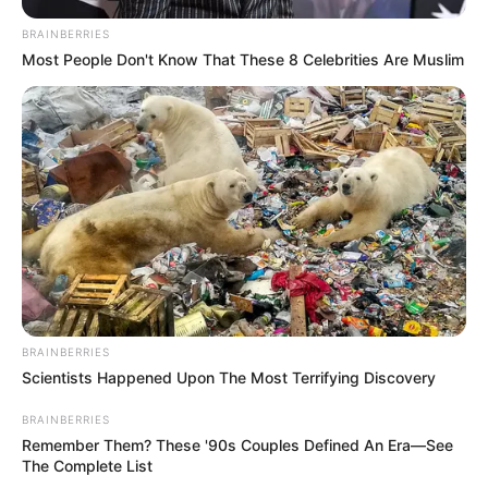
BRAINBERRIES
Most People Don't Know That These 8 Celebrities Are Muslim
BRAINBERRIES
Scientists Happened Upon The Most Terrifying Discovery
BRAINBERRIES
Découvrez le résumé complet d’Un si grand
Remember Them? These '90s Couples Defined An Era—See
soleil en avance avec l’épisode 1929 du lundi
The Complete List
25 mai 2026 de France 3. Margot (Clara