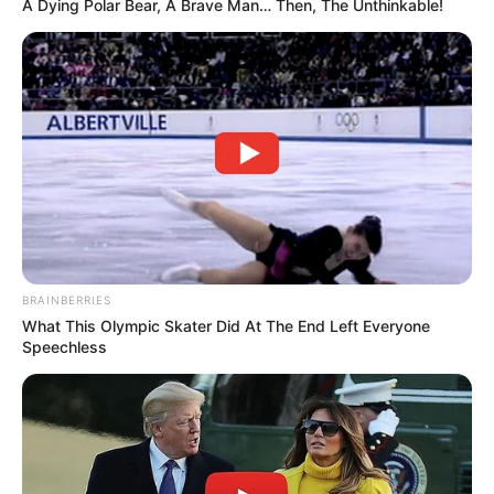
A Dying Polar Bear, A Brave Man… Then, The Unthinkable!
C’est important et urgent.
La détenue Lombard dit à Eve :
« Nathalie
Gimenez fait peur à tout le monde. Elle
continue son business depuis la prison. »
Muriel dit à Charles qu’il devrait accepter d’être
le parrain de Thomas. Muriel lui dit : « si tu
continues de la balader, elle va commencer à
se douter ».
Charles hurle « je peux pas »
.
Muriel dit « signe ce papier et on n’en parle
plus ».
BRAINBERRIES
What This Olympic Skater Did At The End Left Everyone
Speechless