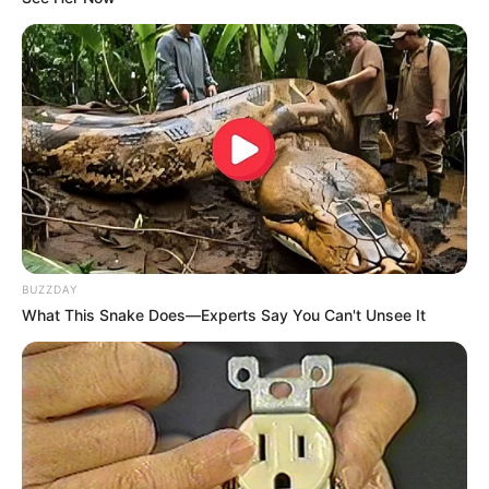
Une nouvelle preuve en faveur du témoin Feyssard
Charles dit à Eve qu’il ne sait pas trop si c’est
une bonne idée d’être le parrain de Tomas. Eve
veut que Charles crée un lien avec Tomas pour
la vie. Eve commence à se questionner,
Charles
finit par dire oui
car il n’a pas le choix.
Atlan propose un dîner à Margot mais elle lui dit
BUZZDAY
qu’elle veut rentrer.
Atlan caresse le visage de
What This Snake Does—Experts Say You Can't Unsee It
Margot et l’embrasse dans le cou
. Elle se
débat et le gifle.
Elle réussit à s’enfuir
. Coup
dur pour Raphaël Atlan.