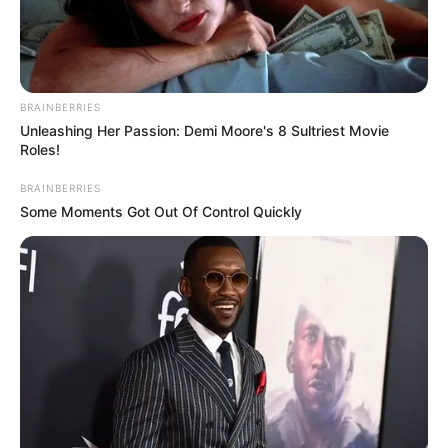
Margot agressée
BRAINBERRIES
par Raphaël Atlan :
Unleashing Her Passion: Demi Moore's 8 Sultriest Movie
Roles!
il dévoile son vrai
BRAINBERRIES
Some Moments Got Out Of Control Quickly
visage – Un si
grand soleil 25 mai
2026 (épisode
1929 – résumé
complet USGS)