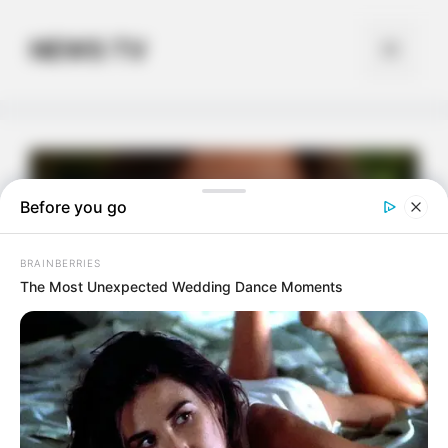
Skip
to
NEWS TV
Menu
content
Before you go
BRAINBERRIES
The Most Unexpected Wedding Dance Moments