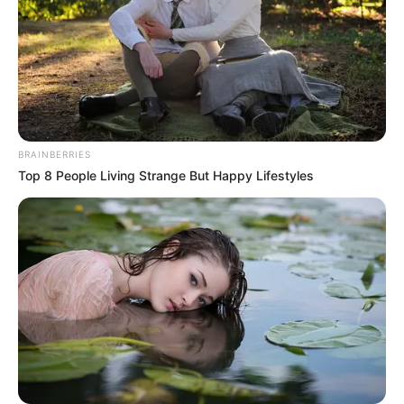
de force avant qu’elle ne parvienne à s’enfuir.
Claudine et Becker prennent un risque
énorme en avouant tout à la juge Alphand
pour faire tomber Atlan.
BRAINBERRIES
Top 8 People Living Strange But Happy Lifestyles