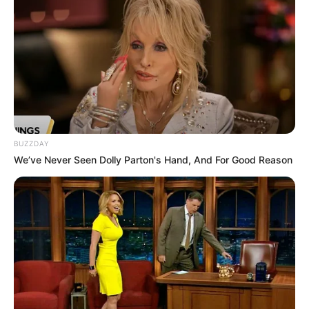
du 25 mai 2026
(France 3) ? Ce qu’il
faut retenir
Margot gifle Raphaël Atlan
après qu’il l’a
embrassée dans le cou contre son gré et
BUZZDAY
réussit à s’enfuir
We’ve Never Seen Dolly Parton's Hand, And For Good Reason
Claudine avoue à la juge Alphand
avoir
fourni à Atlan l’adresse du témoin en
fouillant dans l’ordinateur de Becker
Clément Becker reconnaît
qu’il était au
courant des agissements de Claudine
mais qu’il n’a rien dit
Atlan propose à Margot
d’écrire son
prochain ouvrage avec lui sur la
responsabilité pénale