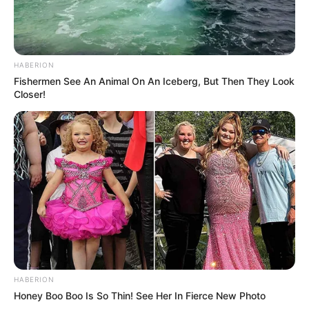
HABERION
Fishermen See An Animal On An Iceberg, But Then They Look
Closer!
HABERION
Honey Boo Boo Is So Thin! See Her In Fierce New Photo