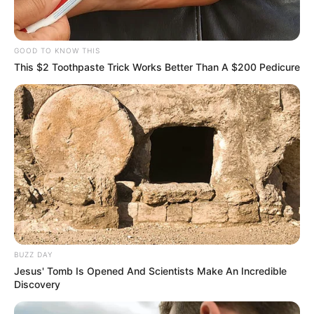
GOOD TO KNOW THIS
This $2 Toothpaste Trick Works Better Than A $200 Pedicure
BUZZ DAY
Jesus' Tomb Is Opened And Scientists Make An Incredible
Discovery