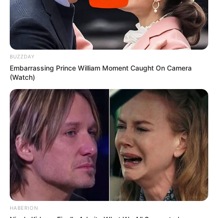
BUZZDAY
Embarrassing Prince William Moment Caught On Camera
(Watch)
Mariés au premier
HABERION