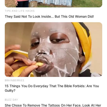
Mariés au premier
TIPS AND LIFE HACKS
They Said Not To Look Inside... But This Old Woman Did!
regard : “Arrête”,
Laurent ne
comprend pas
l’attitude de Jenna,
ce qui vous attend
BRAINBERRIES
lundi prochain
15 Things You Do Everyday That The Bible Forbids: Are You
Guilty?
BUZZ DAY
Jenna et Laurent sont de retour dans l’épisode
She Chose To Remove The Tattoos On Her Face. Look At Her