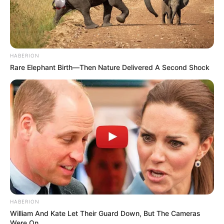
HABERION
Rare Elephant Birth—Then Nature Delivered A Second Shock
HABERION
William And Kate Let Their Guard Down, But The Cameras
Were On