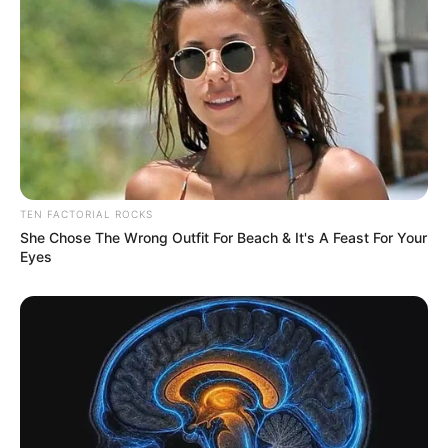
Leur relation est toujours au beau fixe dans les
jours qui suivent. Ils ont prévu un brunch avec
des amis. “
La prochaine étape, c’est quand ma
fille va rencontrer Laurent. C’est une ado
maintenant, elle a 11 ans, donc elle est quand
même grande. C’est important pour moi, pour
voir sa réaction. (…) Si cette étape n’est pas
validée, on ne pourra pas avoir de vie
TEN FACTORIAL ROCKS
ensemble
”, déclare l’employée de banque de 39
She Chose The Wrong Outfit For Beach & It's A Feast For Your
ans.
Eyes
Mariés au premier
regard : “On dirait
qu’elle cherche à me
faire douter”