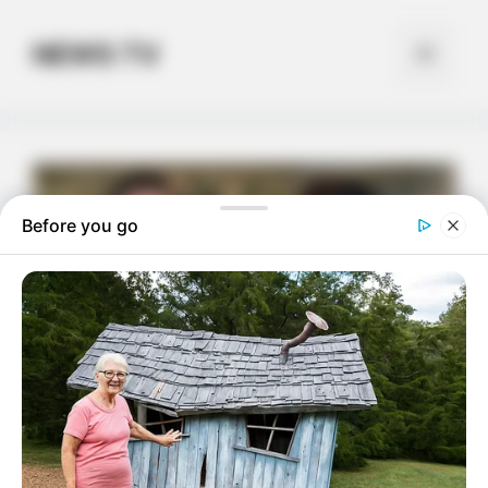
Skip
to
NEWS TV
Menu
content
Before you go