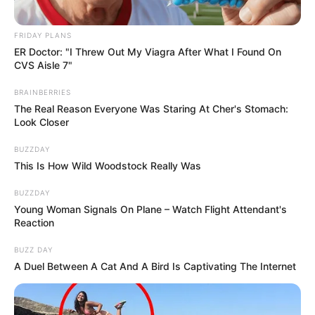
FRIDAY PLANS
ER Doctor: "I Threw Out My Viagra After What I Found On
CVS Aisle 7"
BRAINBERRIES
The Real Reason Everyone Was Staring At Cher's Stomach:
Look Closer
BUZZDAY
This Is How Wild Woodstock Really Was
BUZZDAY
Young Woman Signals On Plane – Watch Flight Attendant's
Reaction
BUZZ DAY
A Duel Between A Cat And A Bird Is Captivating The Internet