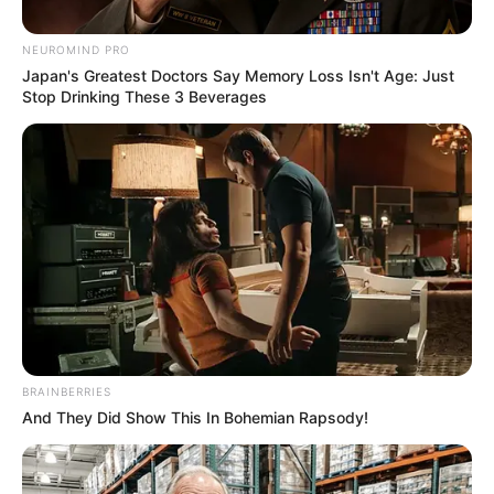
NEUROMIND PRO
Japan's Greatest Doctors Say Memory Loss Isn't Age: Just
Stop Drinking These 3 Beverages
Mariés au premier
regard : “Je ne me
serai jamais
inscrite”, Perrine
fait de nouvelles
révélations !
BRAINBERRIES
And They Did Show This In Bohemian Rapsody!
Alexandre visé ?