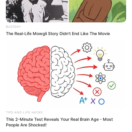
BUZZDAY
The Real-Life Mowgli Story Didn't End Like The Movie
TIPS AND LIFE HACKS
This 2-Minute Test Reveals Your Real Brain Age - Most
People Are Shocked!