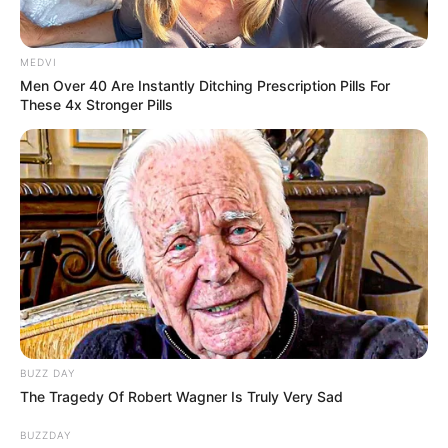
brune a régulièrement pris la parole au sujet de
l’émission.
MEDVI
Men Over 40 Are Instantly Ditching Prescription Pills For
These 4x Stronger Pills
BUZZ DAY
The Tragedy Of Robert Wagner Is Truly Very Sad
BUZZDAY