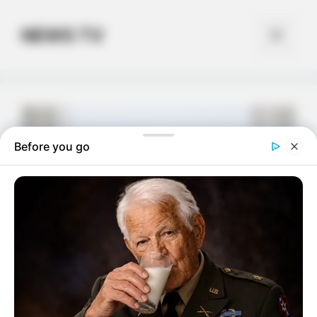
Skip
to
NEWS TV
Menu
content
Before you go