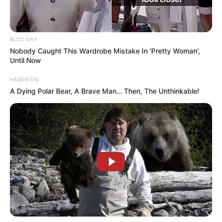
BUZZ DAY
Nobody Caught This Wardrobe Mistake In 'Pretty Woman',
Until Now
HABERION
A Dying Polar Bear, A Brave Man… Then, The Unthinkable!