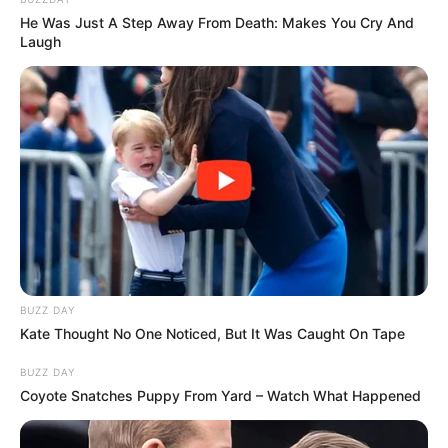
remords
, leur soutire de l’argent sous de faux
He Was Just A Step Away From Death: Makes You Cry And
prétextes, profite de leur générosité et de leur
Laugh
empathie
“. Ce long texte décrit-il Alexandre,
son ex-mari rencontré dans
Mariés au premier
regard
? La jeune femme ne le précise pas.
Néanmoins, sa publication du 15 juin peut
semer le doute.
BUZZ DAY
Kate Thought No One Noticed, But It Was Caught On Tape
BUZZ DAY
Coyote Snatches Puppy From Yard – Watch What Happened