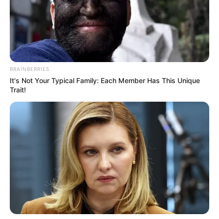
Les peurs de Laury ont néanmoins refait
surface. Lors d’une discussion, l’hôtesse de l’air
a confié à Antonin qu’elle avait peur de le
perdre et qu’elle avait eu une grosse crise
BRAINBERRIES
d’angoisse pendant la nuit.
It's Not Your Typical Family: Each Member Has This Unique
Trait!