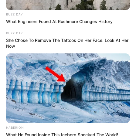
BUZZ DAY
What Engineers Found At Rushmore Changes History
BUZZ DAY
She Chose To Remove The Tattoos On Her Face. Look At Her
Now
HABERION
What He Found Inside This Iceberg Shocked The World!