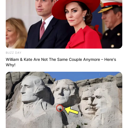
BUZZ DAY
William & Kate Are Not The Same Couple Anymore – Here's
Why!