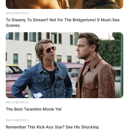
BRAINBERRIES
To Steamy To Stream? Not For The Bridgertons! 9 Must-See
Scenes
Mariés au premier
regard : la mise au
point radicale
d’Antonin avec
Laury (spoiler)
BRAINBERRIES
The Best Tarantino Movie Yet
Les téléspectateurs vont
retrouver
Laury
et
Antonin
dans
Mariés au
BRAINBERRIES
premier regard
ce lundi 4 mai 2026 sur M6.
Remember This Kick-Ass Star? See His Shocking