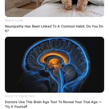
NERVE FLOW
Neuropathy Has Been Linked To A Common Habit. Do You Do
It?
Laury veut se battre
pour son couple, Marie
GOOD TO KNOW THIS
Tapernoux évoque un
Doctors Use This Brain Age Test To Reveal Your True Age —
Try It Yourself