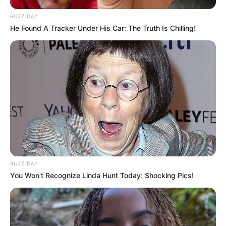
BUZZ DAY
He Found A Tracker Under His Car: The Truth Is Chilling!
BUZZ DAY
You Won't Recognize Linda Hunt Today: Shocking Pics!