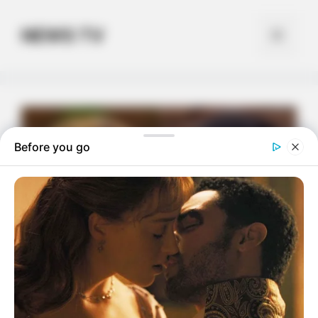
Skip
to
NEWS TV
Menu
content
Before you go