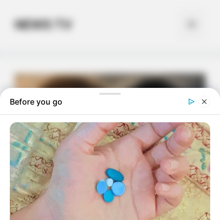
Skip
to
NEWS TV
Menu
content
Before you go