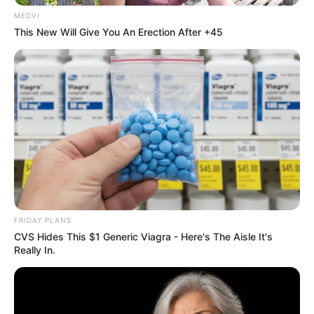
MEDVI
This New Will Give You An Erection After +45
Le retour en France ne se déroule pas non plus
comme l’espérait Mélanie, alors que les deux
époux habitent pourtant très près l’un de
l’autre.
“Il est assez distant, tous les soirs de la
semaine on n’a rien fait tous les deux, et il ne
veut pas qu’on se voit”
, avait notamment confié
Mélanie à Lucile et Alex.
FRIDAY PLANS
CVS Hides This $1 Generic Viagra - Here's The Aisle It's
Really In.