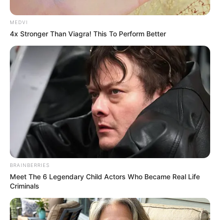
MEDVI
Mariés au premier
4x Stronger Than Viagra! This To Perform Better
regard : les
reproches
hallucinants
d’Antoine à Mélanie
(spoiler)
BRAINBERRIES
Meet The 6 Legendary Child Actors Who Became Real Life
Criminals
Avant une franche mise au point
entre
Mélanie
et
Antoine
après leur voyage de
noces, le jeune marié va faire des reproches