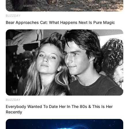
BUZZDAY
Bear Approaches Cat: What Happens Next Is Pure Magic
BUZZDAY
Everybody Wanted To Date Her In The 80s & This Is Her
Recently