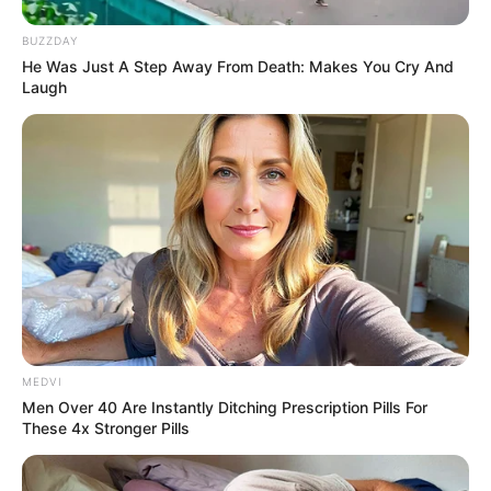
(…) Il vaut mieux avoir une discussion plutôt que
BUZZDAY
continuer mes efforts un peu dans le vide ”
,
He Was Just A Step Away From Death: Makes You Cry And
confie la jeune femme avant cette mise au point
Laugh
qui pourrait sceller le sort du couple…
Mariés au premier regard
est à retrouver tous
les lundis en prime time sur M6.
MEDVI
Men Over 40 Are Instantly Ditching Prescription Pills For
These 4x Stronger Pills