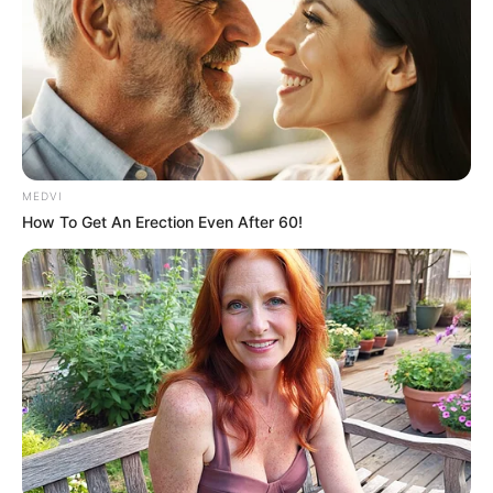
MEDVI
How To Get An Erection Even After 60!