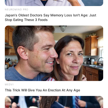
NEUROMIND PRO
Japan's Oldest Doctors Say Memory Loss Isn't Age: Just
Stop Eating These 3 Foods
Face à ces reproches inattendus de la part
d’Antoine, Mélanie encaisse difficilement le
coup.
“Donc je me suis encore repris un coup
dans la tête”
, confie-t-elle.
Mélanie déplore le
comportement
d’Antoine, cette mise
au point qui pourrait
MEDVI
This Trick Will Give You An Erection At Any Age
sceller leur divorce
Dans la séquence suivante, Mélanie déplore le