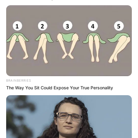
nouvel épisode de
Mariés au premier regard
le
lundi 25 mai 2026 sur M6.
Lucile
va prendre
une grande décision avec
Alex
, une première
dans l’émission.
Alex
et
Lucile
sont rentrés de leur voyage de
noces dans
Mariés au premier regard
sur M6.
Dans le nouvel épisode du lundi 25 mai 2026,
Alex partage son réveil sans Lucile, avant d’être
de nouveau séparés pendant quatre nuits.
« Il
BRAINBERRIES
n’y a pas ma petite Lulu d’amour pour me
The Way You Sit Could Expose Your True Personality
câliner, me faire des bisous »
, avoue-t-il.