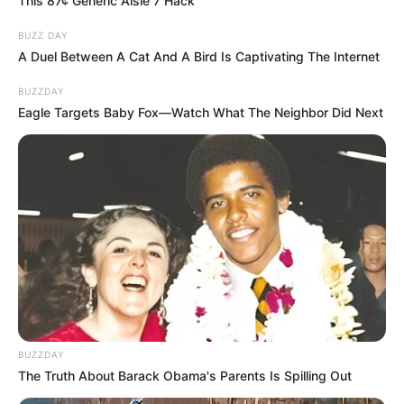
This 87¢ Generic Aisle 7 Hack
BUZZ DAY
A Duel Between A Cat And A Bird Is Captivating The Internet
BUZZDAY
Eagle Targets Baby Fox—Watch What The Neighbor Did Next
BUZZDAY
The Truth About Barack Obama's Parents Is Spilling Out