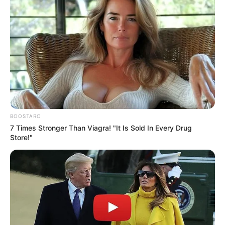
BOOSTARO
7 Times Stronger Than Viagra! "It Is Sold In Every Drug
Store!"