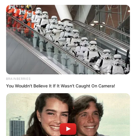
BRAINBERRIES
You Wouldn't Believe It If It Wasn't Caught On Camera!