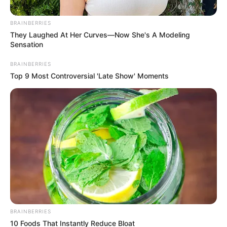
BRAINBERRIES
Mariés au premier
They Laughed At Her Curves—Now She's A Modeling
Sensation
regard : Lucile
BRAINBERRIES
Top 9 Most Controversial 'Late Show' Moments
prend une décision
radicale avec Alex,
une première dans
l’histoire de
l’émission (spoiler)
BRAINBERRIES
10 Foods That Instantly Reduce Bloat
Un événement inattendu va avoir lieu dans le