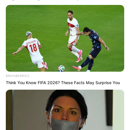
d’amour entre Lucile et Alex va-t-elle se
poursuivre avec la même intensité dans la suite
de leur expérience dans
Mariés au premier
regard
?
Mariés au premier regard
est à retrouver tous
les lundis en prime time sur M6.
BRAINBERRIES
Think You Know FIFA 2026? These Facts May Surprise You