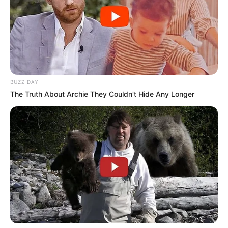
BUZZ DAY
The Truth About Archie They Couldn't Hide Any Longer