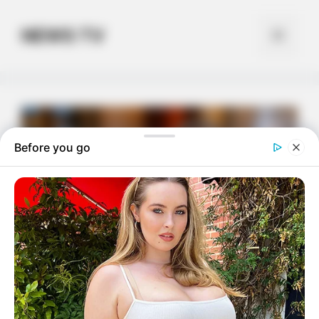
Skip
to
NEWS TV
Menu
content
Before you go