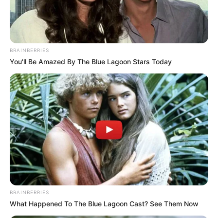
De son côté, Lucile avoue qu’Alex lui manque
BRAINBERRIES
beaucoup.
« Là, j’ai qu’une envie, c’est de dormir
You'll Be Amazed By The Blue Lagoon Stars Today
avec lui, d’être collée contre lui, de faire plein de
bisous »
, déclare-t-elle en se filmant. Le couple
n’est plus que l’ombre de lui-même depuis son
retour en France. Ils ont du mal à supporter la
distance entre eux, et le manque est très
important entre eux.
BRAINBERRIES
What Happened To The Blue Lagoon Cast? See Them Now