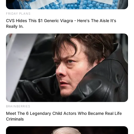
FRIDAY PLANS
CVS Hides This $1 Generic Viagra - Here's The Aisle It's
Really In.
Mariés au premier
regard : Margaux
avoue enfin à
Christophe les
véritables raisons
BRAINBERRIES
Meet The 6 Legendary Child Actors Who Became Real Life
Criminals
de son blocage