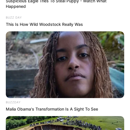
Suspicious Eagle Tries To Steal Puppy - Watch What
Happened
BUZZ DAY
This Is How Wild Woodstock Really Was
BUZZDAY
Malia Obama's Transformation Is A Sight To See