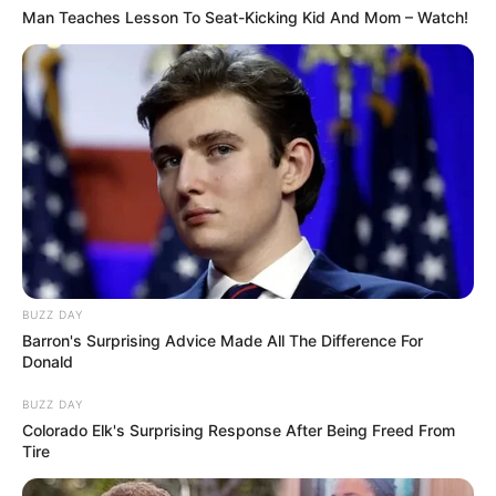
Man Teaches Lesson To Seat-Kicking Kid And Mom – Watch!
Il lui confie notamment qu’il pensait qu’ils
avanceraient plus vite et qu’il imaginait autre
chose pour l’après-mariage.
“J’ai pensé que le
problème, c’était moi”
, confie-t-il. Margaux, de
son côté, souhaite voir ce que leur relation
donnera dans la vraie vie et tente de le
BUZZ DAY
rassurer.
“Je me sens bien avec toi, je t’apprécie
Barron's Surprising Advice Made All The Difference For
énormément, je te trouve beau”
, lui déclare-t-
Donald
elle.
BUZZ DAY
Colorado Elk's Surprising Response After Being Freed From
Tire