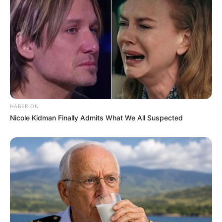
réserve
Ses mots font du bien à Christophe, qui lui
avoue qu’il se voit vraiment avec elle. Margaux
semble gênée et ne s’ouvre pas en retour.
“Je
sens que quand je lui dis ça, ça la gêne un petit
peu. Elle ne me dit pas qu’elle aussi se voit avec
moi. Je ne m’attendais pas à ce qu’elle me dise
HABERION
quoi que ce soit de fou”
, confie Christophe face
Nicole Kidman Finally Admits What We All Suspected
aux caméras de M6.
Christophe demande ensuite comment Margaux
envisage la suite avec lui. Elle lui confie alors
qu’elle souhaite le revoir à Marseille et qu’elle
attend de voir comment leur relation pourrait
évoluer en dehors des caméras et dans
l’intimité. En effet, elle révèle qu’en public, elle