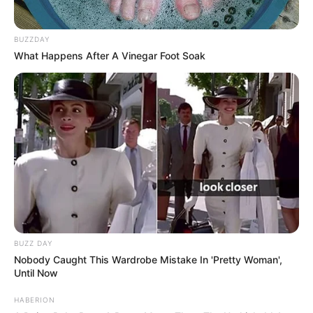
BUZZDAY
What Happens After A Vinegar Foot Soak
BUZZ DAY
Nobody Caught This Wardrobe Mistake In 'Pretty Woman',
Until Now
HABERION