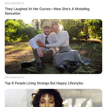
BRAINBERRIES
They Laughed At Her Curves—Now She's A Modeling
Sensation
BRAINBERRIES
Top 8 People Living Strange But Happy Lifestyles