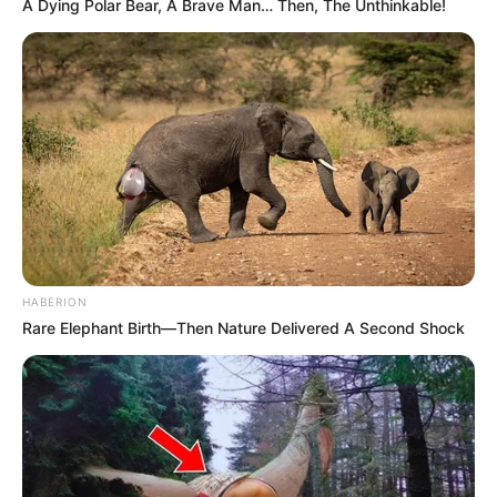
A Dying Polar Bear, A Brave Man… Then, The Unthinkable!
HABERION
Rare Elephant Birth—Then Nature Delivered A Second Shock