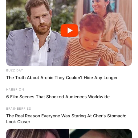
BUZZ DAY
The Truth About Archie They Couldn't Hide Any Longer
HABERION
6 Film Scenes That Shocked Audiences Worldwide
BRAINBERRIES
Christophe se projette,
The Real Reason Everyone Was Staring At Cher's Stomach:
Look Closer
Margaux reste sur la