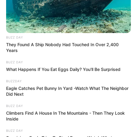
BUZZ DAY
They Found A Ship Nobody Had Touched In Over 2,400
Years
BUZZ DAY
What Happens If You Eat Eggs Daily? You'll Be Surprised
BUZZDAY
Eagle Catches Pet Bunny In Yard -Watch What The Neighbor
Did Next
BUZZ DAY
Climbers Find A House In The Mountains - Then They Look
Inside
BUZZ DAY