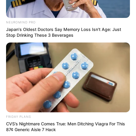
est pudique et qu’elle n’arrive pas à oublier les
caméras, ce qui la freine pour s’ouvrir.
NEUROMIND PRO
Japan's Oldest Doctors Say Memory Loss Isn't Age: Just
Stop Drinking These 3 Beverages
FRIDAY PLANS
CVS’s Nightmare Comes True: Men Ditching Viagra For This
87¢ Generic Aisle 7 Hack