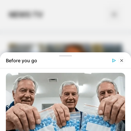
Skip
to
NEWS TV
Menu
content
Before you go