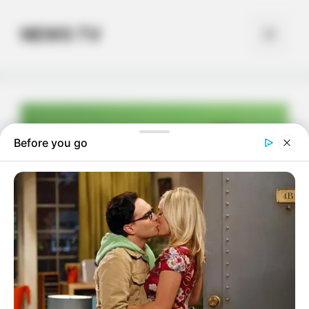
Skip
to
NEWS TV
Menu
content
Before you go