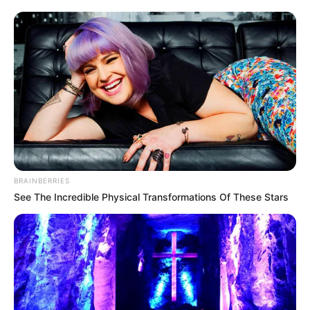
soutiennent : “On
vous aime”
Pierre et Frédérique, découverts dans la saison
7 de
L’amour est dans le pré
, font face à de
grosses difficultés financières. Heureusement,
ils peuvent compter sur le soutien de leurs amis
et anciens candidats de l’émission, comme
BRAINBERRIES
Géraldine et Hervé de la saison 20.
See The Incredible Physical Transformations Of These Stars
Ils ont beau avoir des soucis d’argent, ils ne
manquent pas d’amour et d’amitié. Depuis
plusieurs mois, Pierre et Frédérique, que les
téléspectateurs connaissent depuis la saison 7
de
L’amour est dans le pré
, ne font pas mystère
de leurs difficultés financières. Le couple