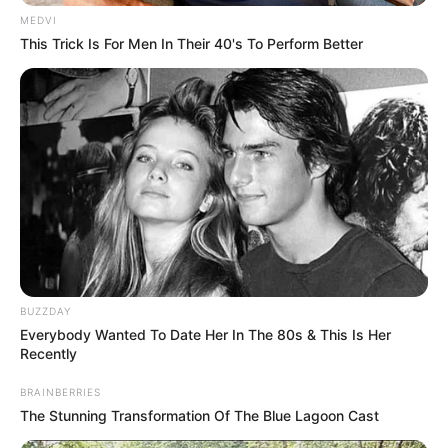
MEDVI
This Trick Is For Men In Their 40's To Perform Better
BUZZDAY
Everybody Wanted To Date Her In The 80s & This Is Her
Recently
BRAINBERRIES
The Stunning Transformation Of The Blue Lagoon Cast