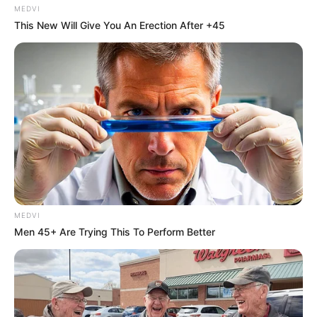
MEDVI
This New Will Give You An Erection After +45
MEDVI
Men 45+ Are Trying This To Perform Better