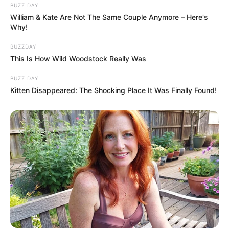
BUZZ DAY
William & Kate Are Not The Same Couple Anymore – Here's
Why!
BUZZDAY
This Is How Wild Woodstock Really Was
BUZZ DAY
Kitten Disappeared: The Shocking Place It Was Finally Found!