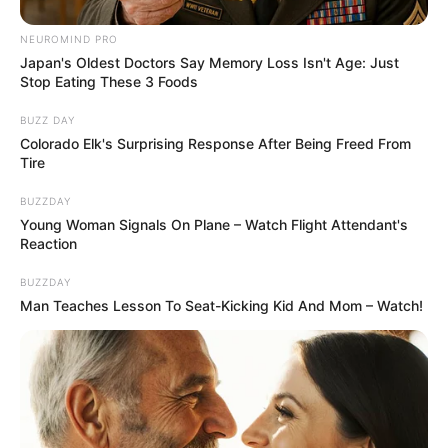
NEUROMIND PRO
Japan's Oldest Doctors Say Memory Loss Isn't Age: Just
Stop Eating These 3 Foods
BUZZ DAY
Colorado Elk's Surprising Response After Being Freed From
Tire
BUZZDAY
Young Woman Signals On Plane – Watch Flight Attendant's
Reaction
Pierre et Frédérique
BUZZDAY
continuent de
Man Teaches Lesson To Seat-Kicking Kid And Mom – Watch!
participer aux marchés
de l’amour de leurs
soutiens