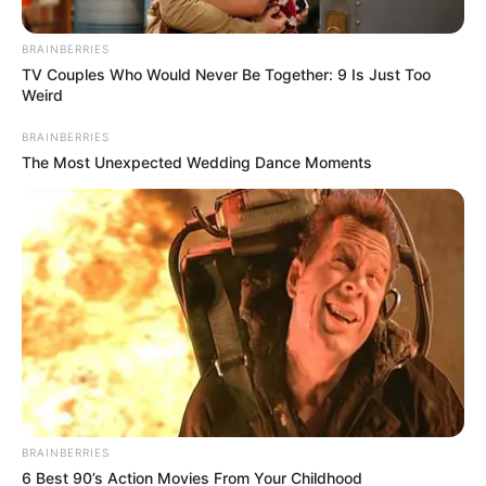
BRAINBERRIES
Pierre et
TV Couples Who Would Never Be Together: 9 Is Just Too
Weird
Frédérique
BRAINBERRIES
The Most Unexpected Wedding Dance Moments
(L’amour est dans
le pré) lourdement
endettés, de
nombreux
agriculteurs de
l’émission les
BRAINBERRIES
6 Best 90’s Action Movies From Your Childhood