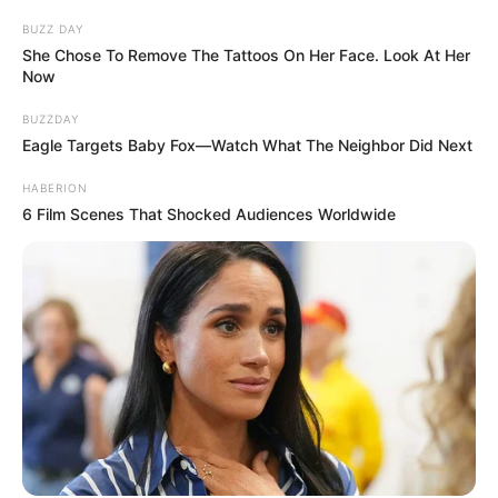
public “venu en nombre”.
BUZZ DAY
She Chose To Remove The Tattoos On Her Face. Look At Her
Now
BUZZDAY
Eagle Targets Baby Fox—Watch What The Neighbor Did Next
HABERION
6 Film Scenes That Shocked Audiences Worldwide