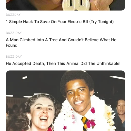
BUZZDAY
1 Simple Hack To Save On Your Electric Bill (Try Tonight)
BUZZ DAY
A Man Climbed Into A Tree And Couldn't Believe What He
Found
BUZZ DAY
He Accepted Death, Then This Animal Did The Unthinkable!