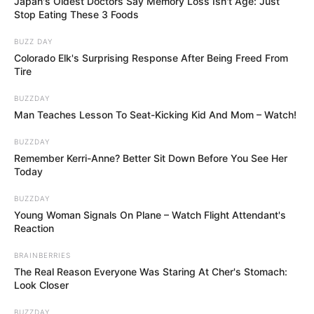
Japan's Oldest Doctors Say Memory Loss Isn't Age: Just
LIRE AUSSI
Stop Eating These 3 Foods
Plus belle la vie : coup dur confirmé pour la
BUZZ DAY
Colorado Elk's Surprising Response After Being Freed From
série de TF1
Tire
Plus belle la vie : c’est confirmé pour TF1
BUZZDAY
Man Teaches Lesson To Seat-Kicking Kid And Mom – Watch!
Đây có thể là thời điểm tốt nhất để giao dịch
BUZZDAY
vàng trong 5 năm qua
IC
|
Remember Kerri-Anne? Better Sit Down Before You See Her
Today
Sponsored
BUZZDAY
Powered by Taboola
Young Woman Signals On Plane – Watch Flight Attendant's
Le soir venu, Chloé discute avec Baptiste.
Reaction
Celui-ci lui confie qu’elle ne doit pas
abandonner le théâtre, car elle a véritablement
BRAINBERRIES
mis une part d’elle-même dans cette scène et
The Real Reason Everyone Was Staring At Cher's Stomach:
Look Closer
qu’elle était très touchante. Baptiste en profite
alors pour lui faire une déclaration d’amour
BUZZDAY