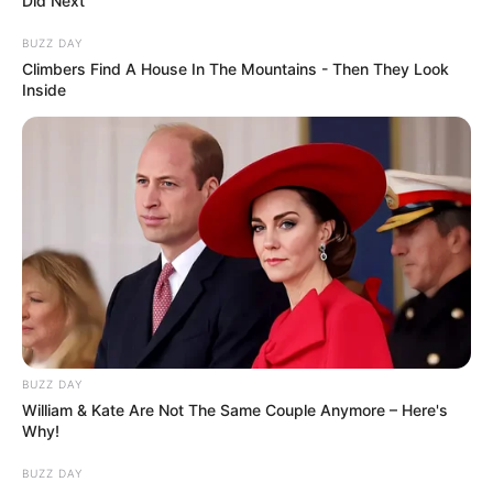
Did Next
BUZZ DAY
Climbers Find A House In The Mountains - Then They Look
Inside
BUZZ DAY
William & Kate Are Not The Same Couple Anymore – Here's
Why!
BUZZ DAY