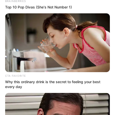
BRAINBERRIES
Top 10 Pop Divas (She's Not Number 1)
Plus belle la vie,
encore, plus belle :
Luna questionne Chloé
sur son amitié avec
CTA FAVORITE
Why this ordinary drink is the secret to feeling your best
Baptiste
every day
Pendant ce temps, Chloé (
Valentine Goujon
)
s’entraîne au théâtre avec Luna (
Anne Décis
),
mais elle peine à réciter son texte. Luna