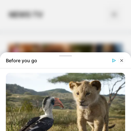
Skip
to
NEWS TV
Menu
content
Before you go