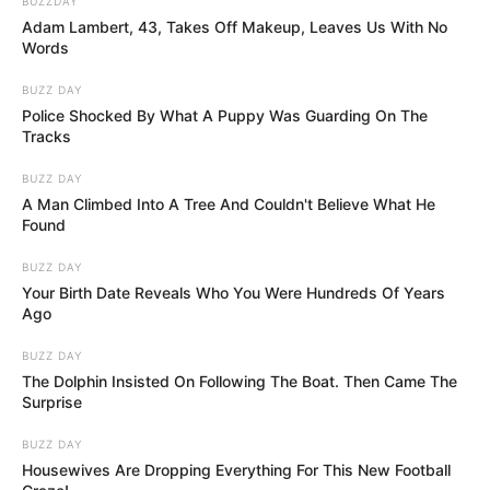
BUZZDAY
Adam Lambert, 43, Takes Off Makeup, Leaves Us With No
Words
BUZZ DAY
Police Shocked By What A Puppy Was Guarding On The
Tracks
BUZZ DAY
A Man Climbed Into A Tree And Couldn't Believe What He
Found
BUZZ DAY
Your Birth Date Reveals Who You Were Hundreds Of Years
Ago
BUZZ DAY
The Dolphin Insisted On Following The Boat. Then Came The
Surprise
BUZZ DAY
Housewives Are Dropping Everything For This New Football