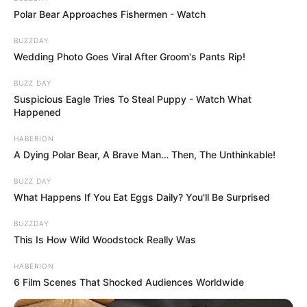
avant de l’embrasser. Chloé lui rend son baiser.
Polar Bear Approaches Fishermen - Watch
BUZZDAY
Baptiste va-t-il vraiment quitter Marseille et
Wedding Photo Goes Viral After Groom's Pants Rip!
laisser Chloé derrière lui ? Réponse dans
Plus
belle la vie, encore plus belle
sur TF1…
BUZZ DAY
Suspicious Eagle Tries To Steal Puppy - Watch What
Happened
HABERION
A Dying Polar Bear, A Brave Man… Then, The Unthinkable!
BUZZ DAY
What Happens If You Eat Eggs Daily? You'll Be Surprised
BUZZDAY
This Is How Wild Woodstock Really Was
HABERION
6 Film Scenes That Shocked Audiences Worldwide