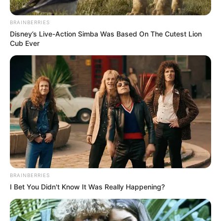
BRAINBERRIES
Disney’s Live-Action Simba Was Based On The Cutest Lion
Cub Ever
Plus belle la vie :
Chloé et Baptiste
officiellement en
couple ? Ce qui va
changer sur TF1
BRAINBERRIES
I Bet You Didn't Know It Was Really Happening?
Dans l’épisode de Plus belle la vie, encore plus
belle diffusé sur TF1 ce mardi 9 juin, Baptiste
franchit un cap avec Chloé, ce qui pourrait bien