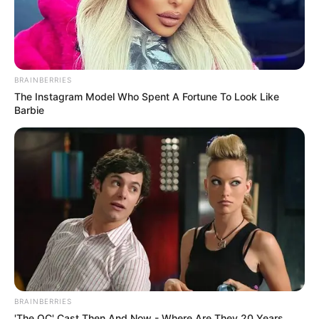
BRAINBERRIES
The Instagram Model Who Spent A Fortune To Look Like
Barbie
BRAINBERRIES
'The OC' Cast Then And Now - Where Are They 20 Years