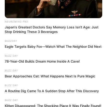
NEUROMIND PRO
Japan's Greatest Doctors Say Memory Loss Isn't Age: Just
Stop Drinking These 3 Beverages
BUZZDAY
Eagle Targets Baby Fox—Watch What The Neighbor Did Next
BUZZ DAY
78-Year-Old Builds Dream Home Inside A Cave!
BUZZ DAY
Bear Approaches Cat: What Happens Next Is Pure Magic
BUZZ DAY
A Routine Dig Came To A Sudden Stop After This Discovery
BUZZ DAY
Kitten Disappeared: The Shocking Place It Was Finally Found!