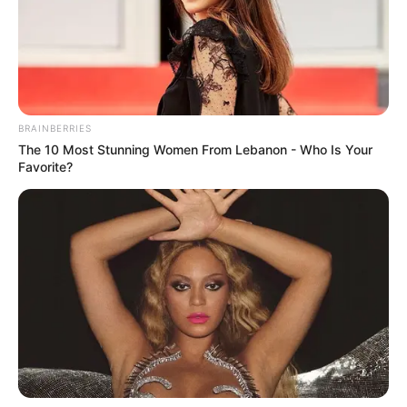
avec Thomas (
Laurent Kérusoré
) au bar du
Mistral et comprend que sa relation avec lui va
désormais être détériorée à cause de son projet
de quitter la cité phocéenne pour Londres.
BRAINBERRIES
The 10 Most Stunning Women From Lebanon - Who Is Your
Favorite?