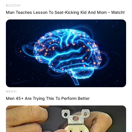
BUZZDAY
Man Teaches Lesson To Seat-Kicking Kid And Mom – Watch!
MEDVI
Men 45+ Are Trying This To Perform Better