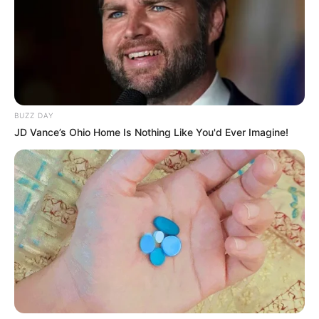
BUZZ DAY
JD Vance’s Ohio Home Is Nothing Like You'd Ever Imagine!