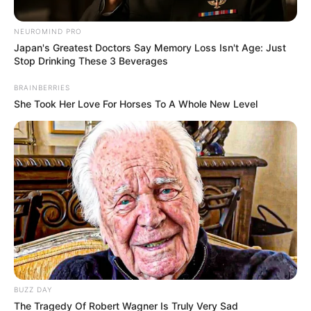
NEUROMIND PRO
Japan's Greatest Doctors Say Memory Loss Isn't Age: Just
Stop Drinking These 3 Beverages
BRAINBERRIES
Plus belle la vie en
She Took Her Love For Horses To A Whole New Level
avance : ce qui
vous attend dans
l’épisode 605 du
lundi 15 juin 2026
[SPOILERS]
BUZZ DAY
The Tragedy Of Robert Wagner Is Truly Very Sad