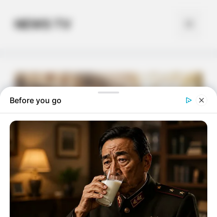
Skip
to
NEWS TV
Menu
content
Before you go