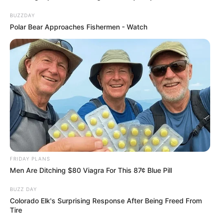
Dans le prochain épisode de “Plus belle la vie,
BUZZDAY
encore plus belle”… Idriss et Stanislas lancent
Polar Bear Approaches Fishermen - Watch
leur plan pour faire tomber Alexis Mercadier.
Pendant ce temps, les comédiens se préparent
à monter sur scène.
At
tention, les paragraphes qui suivent
contiennent des spoilers sur l’épisode de Plus
belle la vie, encore plus belle diffusé lundi
après-midi sur TF1 ! Si vous ne voulez rien
savoir, ne lisez pas ce qui suit !
FRIDAY PLANS
Men Are Ditching $80 Viagra For This 87¢ Blue Pill
BUZZ DAY
Colorado Elk's Surprising Response After Being Freed From
Tire