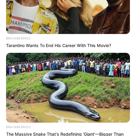
BRAINBERRIES
Tarantino Wants To End His Career With This Movie?
BRAINBERRIES
The Massive Snake That's Redefining 'Giant'—Bigger Than