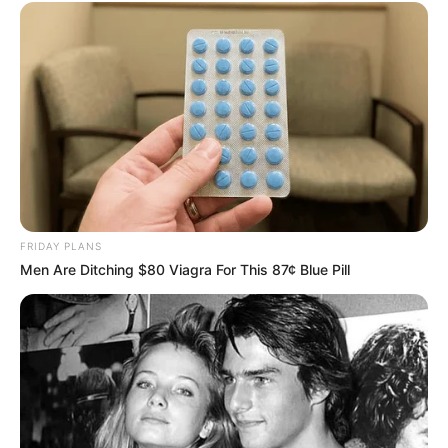
Le spectacle commence par l’arrivée de Louisa
et Martin sur scène. Les comédiens arrivent
sous un tonnerre d’applaudissements. Enfin,
c’est désormais au tour de Chloé et Alexis
Mercadier de se présenter devant les
spectateurs. Le plan va-t-il fonctionner ?
Alors qu’Alexis interprète son texte, les
enquêteurs arrivent sur scène. Stanislas dit au
FRIDAY PLANS
coupable : “
C’est fini Mr Mercadier, si pour une
Men Are Ditching $80 Viagra For This 87¢ Blue Pill
fois vous arrêtiez de fuir
“. Puis, la voix d’Émilie
retentit dans la salle. Au bord des larmes,
Alexis avoue qu’il était épuisé, qu’il roulait trop
vite et qu’il a regardé son téléphone, ce qui a
causé la mort de la femme et du bébé.