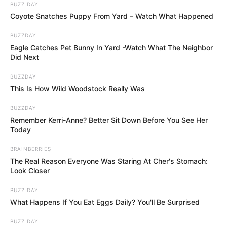
BUZZ DAY
Coyote Snatches Puppy From Yard – Watch What Happened
BUZZDAY
Eagle Catches Pet Bunny In Yard -Watch What The Neighbor
Did Next
Idriss et Stanislas
BUZZDAY
This Is How Wild Woodstock Really Was
tendent un piège à
BUZZDAY
Alexis
Remember Kerri-Anne? Better Sit Down Before You See Her
Today
Au commissariat, Paul Garcia est interrogé par
BRAINBERRIES
The Real Reason Everyone Was Staring At Cher's Stomach:
Idriss et Stanislas. Pour le faire parler, Stanislas
Look Closer
lui montre une photo de sa fiancée, Émilie. Sous
la pression, le principal suspect avoue qu’Alexis
BUZZ DAY
est bel et bien celui qui a percuté de plein fouet
What Happens If You Eat Eggs Daily? You'll Be Surprised
la jeune femme et son bébé. Malheureusement,
BUZZ DAY
il n’existe aucune preuve pour le prouver.