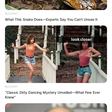
BUZZDAY
What This Snake Does—Experts Say You Can't Unsee It
BUZZDAY
“Classic Dirty Dancing Mystery Unveiled—What Few Ever
Knew"