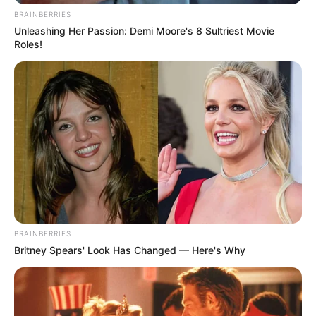
BRAINBERRIES
Unleashing Her Passion: Demi Moore's 8 Sultriest Movie
Roles!
BRAINBERRIES
Britney Spears' Look Has Changed — Here's Why