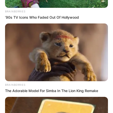
BRAINBERRIES
’90s TV Icons Who Faded Out Of Hollywood
Plus belle la vie :
Jonas arrêté, la fin
pour Alexis et
Emma (spoiler)
BRAINBERRIES
The Adorable Model For Simba In The Lion King Remake
Jonas va être arrêté dans Plus belle la vie,
encore plus belle diffusé sur TF1 ce vendredi 12
juin 2026. Le sort d’Alexis et Emma est alors