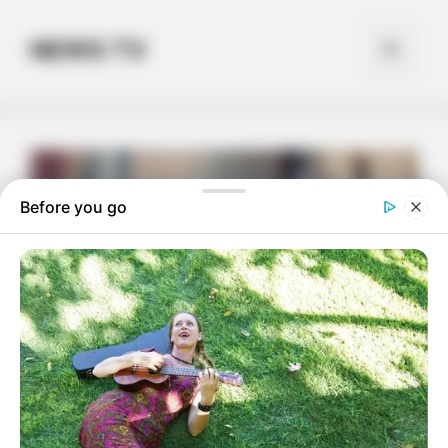
Skip
to
NEWS TV
Menu
content
Before you go