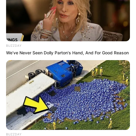
répétition, car il travaille sur une affaire
importante. Luna pense immédiatement qu’il
s’agit d’Alexis et lui révèle que celui-ci comptait
quitter Marseille, mais qu’Emma l’a convaincu de
rester. Idriss lui apprend alors qu’Alexis est lié à
une personne activement recherchée par le
BUZZDAY
commissariat. Luna lui remet ensuite la
We’ve Never Seen Dolly Parton's Hand, And For Good Reason
biographie qu’elle a rédigée sur Alexis.
LIRE AUSSI
Plus belle la vie : le verdict tombe
Plus belle la vie : coup de théâtre confirmé !
Giá vàng đang tăng mạnh trong năm 2026 —
Các nhà giao dịch thông minh đã tham gia
IC
|
BUZZDAY