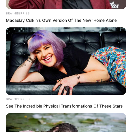
BRAINBERRIES
Macaulay Culkin's Own Version Of The New ‘Home Alone’
Plus belle la vie : la
fin d’une histoire,
BRAINBERRIES
See The Incredible Physical Transformations Of These Stars
TF1 frappe fort