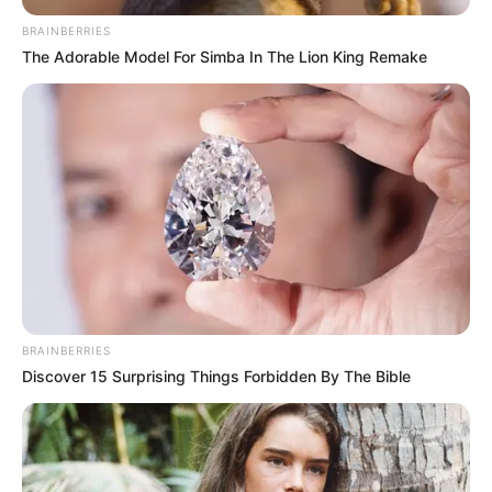
BRAINBERRIES
The Adorable Model For Simba In The Lion King Remake
Plus belle la vie, encore
BRAINBERRIES
plus belle
poursuit son
Discover 15 Surprising Things Forbidden By The Bible
ascension
Côté audiences, l’épisode de
Plus belle la vie,