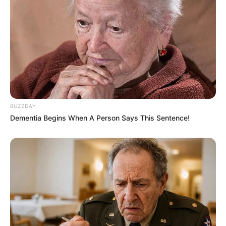
BUZZDAY
Dementia Begins When A Person Says This Sentence!