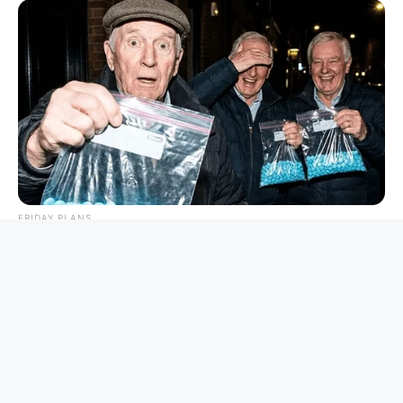
FRIDAY PLANS
ER Doctor: "I Threw Out My Viagra After What I Found On
CVS Aisle 7"
BUZZ DAY
Coyote Snatches Puppy From Yard – Watch What Happened
BUZZ DAY
A Routine Dig Came To A Sudden Stop After This Discovery