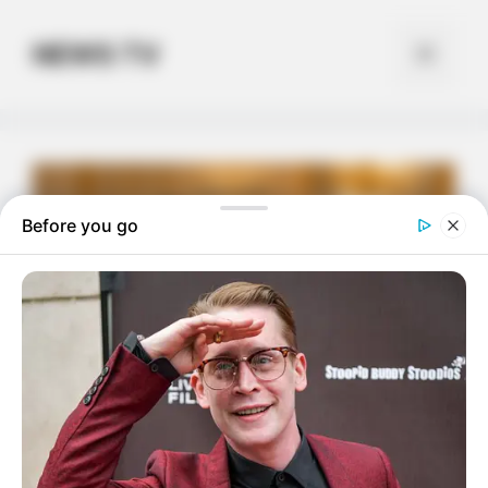
Skip
to
NEWS TV
Menu
content
Before you go