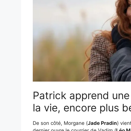
Patrick apprend une 
la vie, encore plus b
De son côté, Morgane (
Jade Pradin
) vien
dernier ouvre le courrier de Vadim (
Léo M