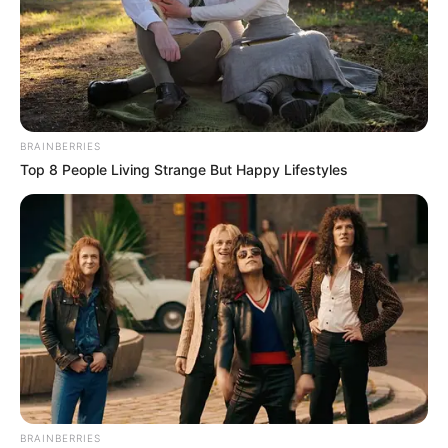
BRAINBERRIES
Top 8 People Living Strange But Happy Lifestyles
Emma ne s’est pas rendue chez le photographe
pour renouveler le passeport de Mathis, mais
afin d’obtenir des clichés destinés à un projet
BRAINBERRIES
d’arbre généalogique demandé par l’école de