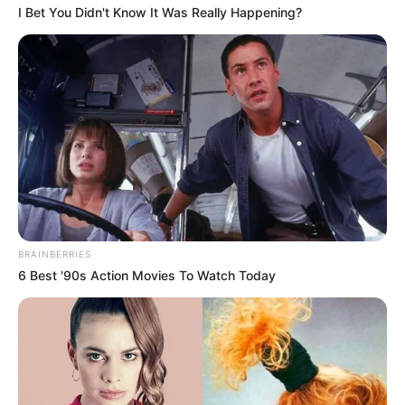
I Bet You Didn't Know It Was Really Happening?
son fils.
BRAINBERRIES
6 Best '90s Action Movies To Watch Today