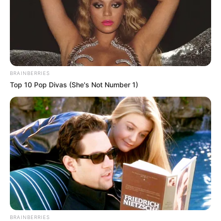
feuilleton ce mercredi 3 juin 2026 sur TF1. Dans
l’épisode diffusé la veille, le public a constaté
que les rapports entre Emma et Baptiste ne se
sont pas arrangés après que ce dernier a signé
au commissariat un formulaire d’interdiction de
sortie du territoire.
BRAINBERRIES
Top 10 Pop Divas (She's Not Number 1)
BRAINBERRIES