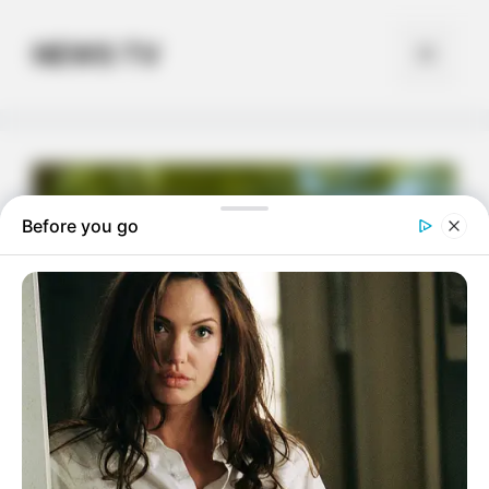
Skip
to
NEWS TV
Menu
content
Before you go