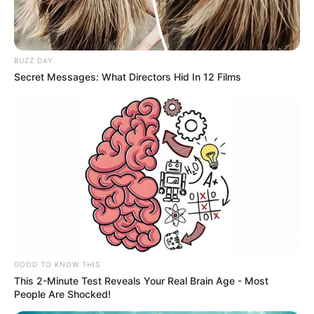
BUZZ DAY
Secret Messages: What Directors Hid In 12 Films
GOOD TO KNOW THIS
This 2-Minute Test Reveals Your Real Brain Age - Most
People Are Shocked!