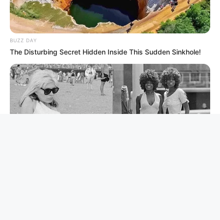
BUZZ DAY
The Disturbing Secret Hidden Inside This Sudden Sinkhole!
BUZZ DAY
Photos From The 70s That Defined A Beauty Standard