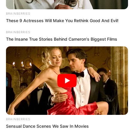
BRAINBERRIES
These 9 Actresses Will Make You Rethink Good And Evil!
BRAINBERRIES
The Insane True Stories Behind Cameron's Biggest Films
Plus belle la vie :
mauvaise nouvelle
pour TF1 … une
BRAINBERRIES
annonce
Sensual Dance Scenes We Saw In Movies