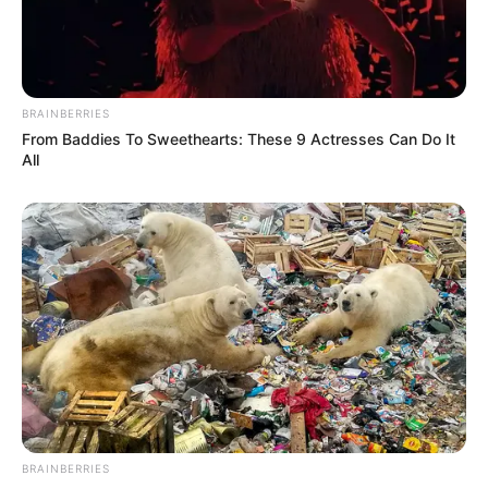
BRAINBERRIES
From Baddies To Sweethearts: These 9 Actresses Can Do It
All
BRAINBERRIES