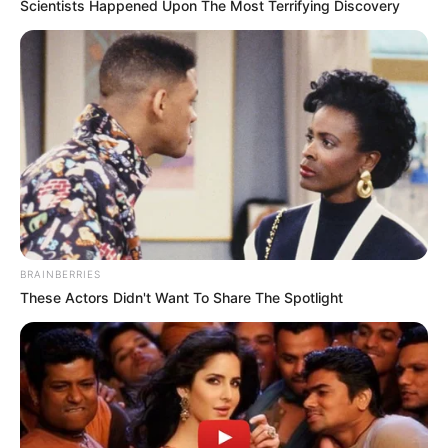
Scientists Happened Upon The Most Terrifying Discovery
Plus belle la vie, encore plus belle
a rassemblé
1,75 million de téléspectateurs en moyenne
BRAINBERRIES
entre 14h02 et 14h30, soit 24,3% de part de
These Actors Didn't Want To Share The Spotlight
marché auprès des personnes âgées de quatre
ans et plus. TF1 a une nouvelle fois confirmé sa
place de leader avec sa fiction culte.
Plus belle la vie, encore