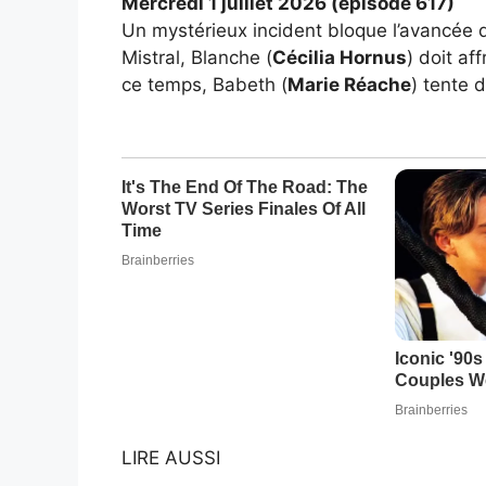
Mercredi 1 juillet 2026 (épisode 617)
Un mystérieux incident bloque l’avancée 
Mistral, Blanche (
Cécilia Hornus
) doit af
ce temps, Babeth (
Marie Réache
) tente 
LIRE AUSSI