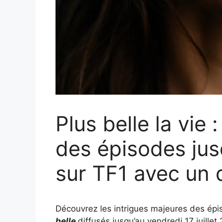
Plus belle la vie
des épisodes jusq
sur TF1 avec un
Découvrez les intrigues majeures des ép
belle
diffusés jusqu’au vendredi 17 juille